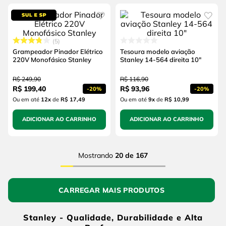
5
Grampeador Pinador Elétrico
Tesoura modelo aviação
220V Monofásico Stanley
Stanley 14-564 direita 10"
R$
249
,
90
R$
116
,
90
R$
199
,
40
R$
93
,
96
-
20%
-
20%
Ou em até
12
x
de
R$ 17,49
Ou em até
9
x
de
R$ 10,99
ADICIONAR AO CARRINHO
ADICIONAR AO CARRINHO
Mostrando
20 de 167
Stanley - Qualidade, Durabilidade e Alta