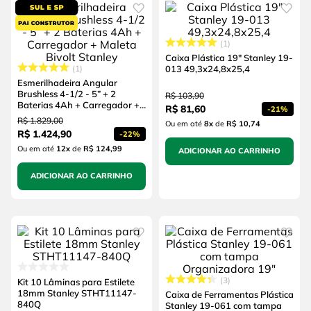
1
Caixa Plástica 19" Stanley 19-
1
013 49,3x24,8x25,4
Esmerilhadeira Angular
Brushless 4-1/2 - 5” + 2
R$
103
,
90
Baterias 4Ah + Carregador +
R$
81
,
60
-
21%
Maleta Bivolt Stanley
R$
1
.
829
,
00
Ou em até
8
x
de
R$ 10,74
R$
1
.
424
,
90
-
22%
Ou em até
12
x
de
R$ 124,99
ADICIONAR AO CARRINHO
ADICIONAR AO CARRINHO
3
Kit 10 Lâminas para Estilete
18mm Stanley STHT11147-
Caixa de Ferramentas Plástica
840Q
Stanley 19-061 com tampa