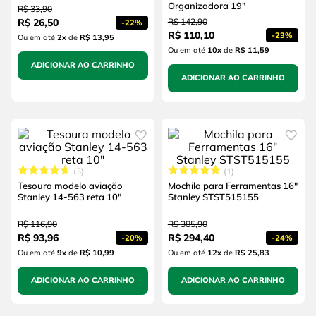
Organizadora 19"
R$
33
,
90
R$
26
,
50
R$
142
,
90
-
22%
R$
110
,
10
-
23%
Ou em até
2
x
de
R$ 13,95
Ou em até
10
x
de
R$ 11,59
ADICIONAR AO CARRINHO
ADICIONAR AO CARRINHO
3
1
Tesoura modelo aviação
Mochila para Ferramentas 16"
Stanley 14-563 reta 10"
Stanley STST515155
R$
116
,
90
R$
385
,
90
R$
93
,
96
R$
294
,
40
-
20%
-
24%
Ou em até
9
x
de
R$ 10,99
Ou em até
12
x
de
R$ 25,83
ADICIONAR AO CARRINHO
ADICIONAR AO CARRINHO