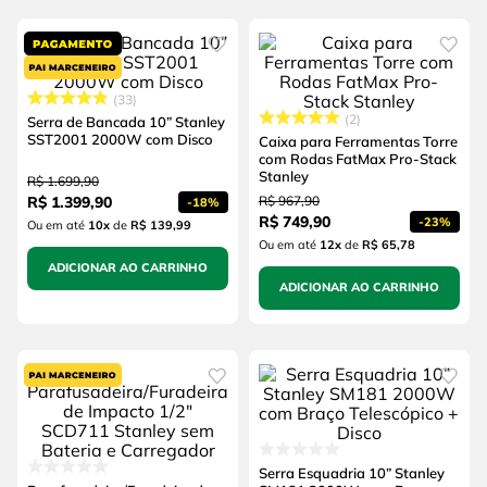
4
º
escada
6
º
fio
5
º
serra circular
7
º
serra copo
6
º
fio
8
º
disco corte
33
2
Serra de Bancada 10” Stanley
7
º
serra copo
SST2001 2000W com Disco
9
º
chave impacto
Caixa para Ferramentas Torre
com Rodas FatMax Pro-Stack
8
º
disco corte
Stanley
R$
1
.
699
,
90
10
º
luva
R$
1
.
399
,
90
R$
967
,
90
-
18%
9
º
chave impacto
R$
749
,
90
-
23%
Ou em até
10
x
de
R$ 139,99
Ou em até
12
x
de
R$ 65,78
10
º
luva
ADICIONAR AO CARRINHO
ADICIONAR AO CARRINHO
Serra Esquadria 10” Stanley