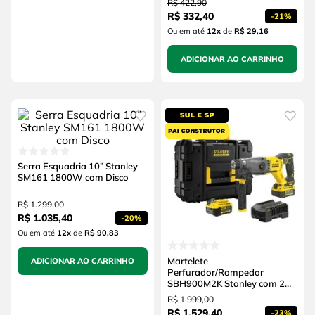
R$
422
,
90
R$
332
,
40
-
21%
Ou em até
12
x
de
R$ 29,16
ADICIONAR AO CARRINHO
Serra Esquadria 10” Stanley
SM161 1800W com Disco
R$
1
.
299
,
00
R$
1
.
035
,
40
-
20%
Ou em até
12
x
de
R$ 90,83
Martelete
ADICIONAR AO CARRINHO
Perfurador/Rompedor
SBH900M2K Stanley com 2
Baterias, Carregador e Maleta
R$
1
.
999
,
00
R$
1
.
529
,
40
-
23%