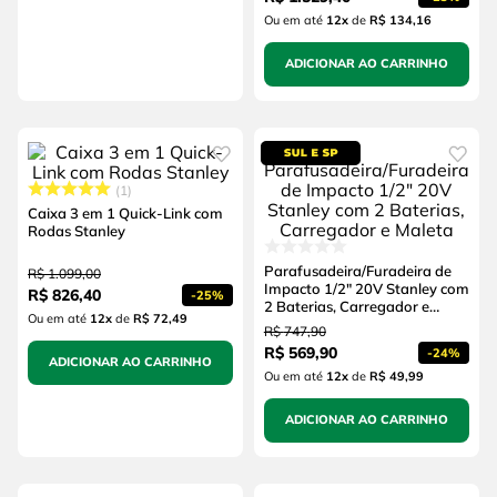
Ou em até
12
x
de
R$ 134,16
ADICIONAR AO CARRINHO
1
Caixa 3 em 1 Quick-Link com
Rodas Stanley
Parafusadeira/Furadeira de
R$
1
.
099
,
00
Impacto 1/2" 20V Stanley com
R$
826
,
40
-
25%
2 Baterias, Carregador e
Ou em até
12
x
de
R$ 72,49
Maleta
R$
747
,
90
R$
569
,
90
-
24%
ADICIONAR AO CARRINHO
Ou em até
12
x
de
R$ 49,99
ADICIONAR AO CARRINHO