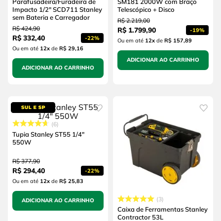
Parafusadeira/Furadeira de
SM181 2000W com Braço
Impacto 1/2" SCD711 Stanley
Telescópico + Disco
sem Bateria e Carregador
R$
2
.
219
,
00
R$
424
,
90
R$
1
.
799
,
90
-
19%
R$
332
,
40
-
22%
Ou em até
12
x
de
R$ 157,89
Ou em até
12
x
de
R$ 29,16
ADICIONAR AO CARRINHO
ADICIONAR AO CARRINHO
6
Tupia Stanley ST55 1/4"
550W
R$
377
,
90
R$
294
,
40
-
22%
Ou em até
12
x
de
R$ 25,83
3
ADICIONAR AO CARRINHO
Caixa de Ferramentas Stanley
Contractor 53L