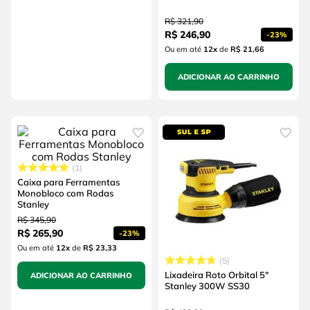
R$
321
,
90
R$
246
,
90
-
23%
Ou em até
12
x
de
R$ 21,66
ADICIONAR AO CARRINHO
1
Caixa para Ferramentas
Monobloco com Rodas
Stanley
R$
345
,
90
R$
265
,
90
-
23%
Ou em até
12
x
de
R$ 23,33
5
Lixadeira Roto Orbital 5"
ADICIONAR AO CARRINHO
Stanley 300W SS30