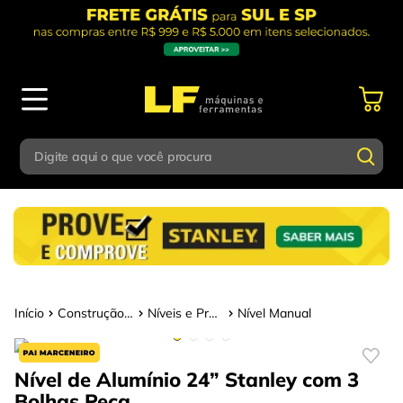
Digite aqui o que você procura
Termos mais buscados
Digite aqui o que você procura
1
º
parafusadeira
Termos mais buscados
2
º
caixa ferramentas
1
º
parafusadeira
3
º
esmerilhadeira
Construção Civil
Níveis e Prumos
Nível Manual
2
º
caixa ferramentas
4
º
escada
3
º
esmerilhadeira
Nível de Alumínio 24” Stanley com 3
5
º
serra circular
Bolhas
Peça