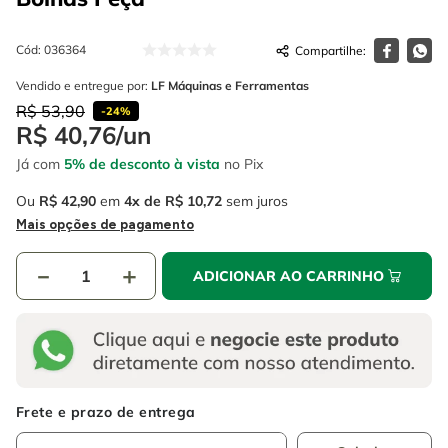
4
º
escada
6
º
fio
5
º
serra circular
Cód
:
036364
7
º
serra copo
6
º
fio
Vendido e entregue por:
LF Máquinas e Ferramentas
8
º
disco corte
R$
53
,
90
-
24%
7
º
serra copo
9
º
chave impacto
R$
40
,
76
/
un
8
º
disco corte
Já com
5% de desconto à vista
no Pix
10
º
luva
9
º
chave impacto
Ou
R$
42
,
90
em
4
R$
10
,
72
sem juros
Mais opções de pagamento
10
º
luva
－
＋
ADICIONAR AO CARRINHO