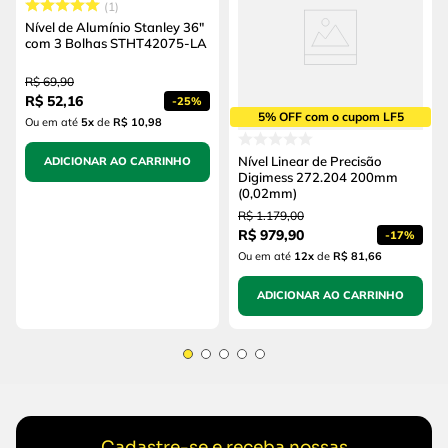
1
Nível de Alumínio Stanley 36"
com 3 Bolhas STHT42075-LA
R$
69
,
90
R$
52
,
16
-
25%
5% OFF com o cupom LF5
Ou em até
5
x
de
R$ 10,98
Nível Linear de Precisão
ADICIONAR AO CARRINHO
Digimess 272.204 200mm
(0,02mm)
R$
1
.
179
,
00
R$
979
,
90
-
17%
Ou em até
12
x
de
R$ 81,66
ADICIONAR AO CARRINHO
Cadastre-se e receba nossas