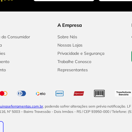
A Empresa
a do Consumidor
Sobre Nós
a
Nossas Lojas
ões
Privacidade e Segurança
mento
Trabalhe Conosco
nto
Representantes
inaseferramentas.com.br
, podendo sofrer alterações sem prévia notificação. L
16, Nº 5003 – Bairro Travessão - Dois Irmãos - RS / CEP 93950-000 / Telefone: (