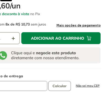
,
60
/
un
 desconto à vista
no Pix
em
8
R$
10
,
73
sem juros
Mais opções de pagamento
＋
ADICIONAR AO CARRINHO
Não sei meu CEP