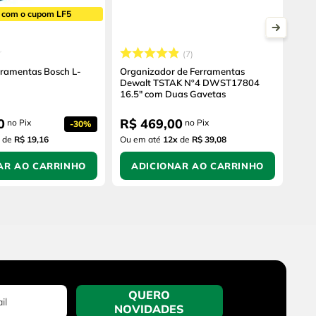
 com o cupom LF5
7
rramentas Bosch L-
Organizador de Ferramentas
Dewalt TSTAK Nº4 DWST17804
16.5" com Duas Gavetas
0
R$
469
,
00
no Pix
no Pix
-
30%
de
R$ 19,16
Ou em até
12
x
de
R$ 39,08
AR AO CARRINHO
ADICIONAR AO CARRINHO
QUERO
NOVIDADES