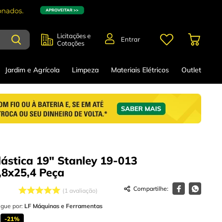
Licitações e
Entrar
Cotações
Jardim e Agrícola
Limpeza
Materiais Elétricos
Outlet
lástica 19" Stanley 19-013
,8x25,4
Peça
1
avaliação
egue por:
LF Máquinas e Ferramentas
-
21%