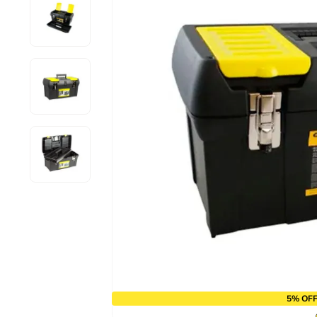
10
º
chave impacto
5% OFF