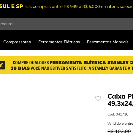
procura
Compressores
Ferramentas Elétricas
Ferramentas Manuais
Caixa P
49,3x24
Cód
:
041716
Vendido e entr
R$
103
,
90