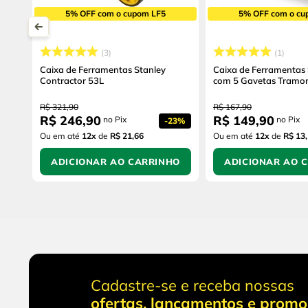
5% OFF com o cupom LF5
5% OFF com o cu
3
1
Caixa de Ferramentas Stanley
Caixa de Ferramentas
Contractor 53L
com 5 Gavetas Tramo
R$
321
,
90
R$
167
,
90
R$
246
,
90
R$
149
,
90
no Pix
no Pix
-
23%
Ou em até
12
x
de
R$ 21,66
Ou em até
12
x
de
R$ 13
ADICIONAR AO CARRINHO
ADICIONAR AO 
Cadastre-se e receba nossas
ofertas, lançamentos e prom