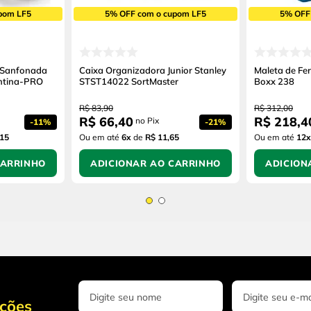
pom LF5
5% OFF com o cupom LF5
5% OFF
 Sanfonada
Caixa Organizadora Junior Stanley
Maleta de Fe
ntina-PRO
STST14022 SortMaster
Boxx 238
R$
83
,
90
R$
312
,
00
R$
66
,
40
R$
218
,
4
no Pix
-
11%
-
21%
,15
Ou em até
6
x
de
R$ 11,65
Ou em até
12
x
CARRINHO
ADICIONAR AO CARRINHO
ADICION
oções