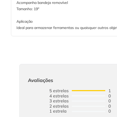
Acompanha bandeja removível
Tamanho: 19"
Aplicação
Ideal para armazenar ferramentas ou quaisquer outros obje
Avaliações
5
estrelas
1
4
estrelas
0
3
estrelas
0
2
estrelas
0
1
estrela
0