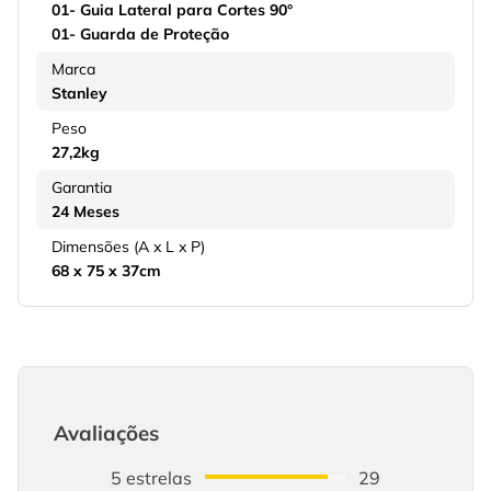
01- Guia Lateral para Cortes 90°
01- Guarda de Proteção
Marca
Stanley
Peso
27,2kg
Garantia
24 Meses
Dimensões (A x L x P)
68 x 75 x 37cm
Avaliações
5
estrelas
29