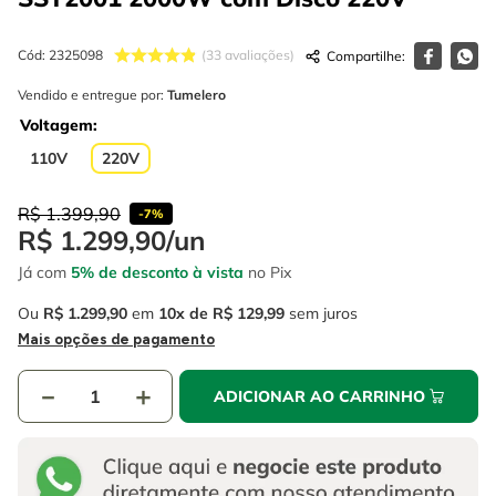
4
º
escada
6
º
fio
5
º
serra circular
Cód
:
2325098
7
º
chave impacto
33
avaliações
6
º
fio
Vendido e entregue por:
Tumelero
8
º
disco corte
Voltagem
7
º
chave impacto
9
º
cabo flexivel
110V
220V
8
º
disco corte
10
º
serra copo
R$
1
.
399
,
90
-
7%
9
º
cabo flexivel
R$
1
.
299
,
90
/
un
10
º
serra copo
Já com
5% de desconto à vista
no Pix
Ou
R$
1
.
299
,
90
em
10
R$
129
,
99
sem juros
Mais opções de pagamento
－
＋
ADICIONAR AO CARRINHO