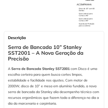
PARA USO
ACOMPANHA
Disco de 10" com 60
Dentes
Guia Lateral para
Cortes a 45°
Guia Lateral para
Cortes a 90°
Guarda de Proteção
para a Lâmina
Descrição
Serra de Bancada 10” Stanley
SST2001 – A Nova Geração da
Precisão
A
Serra de Bancada Stanley SST2001
com Disco é uma
escolha certeira para quem busca cortes limpos,
estabilidade e facilidade nos ajustes. Com motor de
2000W, disco de 10” e mesa em alumínio fundido, a nova
serra de bancada da Stanley alia desempenho técnico com
recursos ergonômicos que fazem toda a diferença no dia a
dia da marcenaria e carpintaria.