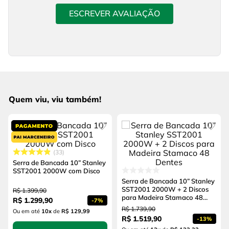
ESCREVER AVALIAÇÃO
Quem viu, viu também!
33
Serra de Bancada 10” Stanley
SST2001 2000W com Disco
Serra de Bancada 10” Stanley
SST2001 2000W + 2 Discos
R$
1
.
399
,
90
para Madeira Stamaco 48
R$
1
.
299
,
90
-
7%
Dentes
R$
1
.
739
,
90
Ou em até
10
x
de
R$ 129,99
R$
1
.
519
,
90
-
13%