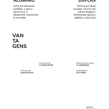
ALUMÍNIO
DUPLAS
feita em alumínio
leitura em duas
fundido, o que a
escalas visíveis de
torna leve e
várias ângulos,
altamente resistente
facilitando ajustes
à corrosão
rápidos e precisos
VAN
TA
GENS
COLETA DE PÓ
RANHURA EM CAUDA
EM
DOIS PONTOS
DE
ANDORINHA
LEITURA EM
TRANSPORTE
DUAS ESCALAS
FACILITADO
PRONTA