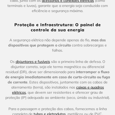
cabo, junto com os
acessórios e conexões elétricas
(como
terminais e luvas), garante que a energia seja conduzida com
eficiência e segurança máxima.
Proteção e Infraestrutura: O painel de
controle da sua energia
A segurança elétrica não depende apenas do fio,
mas dos
dispositivos que protegem o circuito
contra sobrecargas e
falhas.
Os
disjuntores e fusíveis
são a primeira linha de defesa. O
disjuntor correto, seja ele termo magnético ou diferencial
residual (DR), deve ser dimensionado para
interromper o fluxo
de energia imediatamente em caso de curto-circuito ou fuga
de corrente
. Estes dispositivos, juntamente com os cabos de
aterramento (terra), são instalados nas
caixas e quadros
elétricos
, que devem ser resistentes e oferecer grau de
proteção (IP) adequado ao ambiente (seco, úmido ou industrial).
Para a passagem e proteção dos cabos, fornecemos a linha
completa de
tubos e eletrodutos
, metálicos ou de PVC,