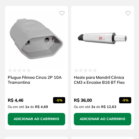
Plugue Fêmea Cinza 2P 10A
Haste para Mandril Cônica
Tramontina
CM3 x Encaixe B16 BT Fixo
R$
4
,
46
R$
36
,
00
-
5%
-
5%
Ou em até
1
x
de
R$ 4,69
Ou em até
3
x
de
R$ 12,63
ADICIONAR AO CARRINHO
ADICIONAR AO CARRINHO