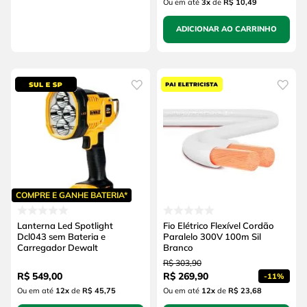
Ou em até
3
x
de
R$ 10,49
ADICIONAR AO CARRINHO
COMPRE E GANHE BATERIA*
Lanterna Led Spotlight
Fio Elétrico Flexível Cordão
Dcl043 sem Bateria e
Paralelo 300V 100m Sil
Carregador Dewalt
Branco
R$
303
,
90
R$
549
,
00
R$
269
,
90
-
11%
Ou em até
12
x
de
R$ 45,75
Ou em até
12
x
de
R$ 23,68