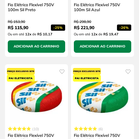
Fio Elétrico Flexível 750V
Fio Elétrico Flexível 750V
100m Sil Preto
100m Sil Azul
R$
153
,
90
R$
298
,
90
R$
115
,
90
R$
221
,
90
-
25%
-
26%
Ou em até
12
x
de
R$ 10,17
Ou em até
12
x
de
R$ 19,47
ADICIONAR AO CARRINHO
ADICIONAR AO CARRINHO
10
6
Fio Elétrico Flexível 750V
Fio Elétrico Flexível 750V