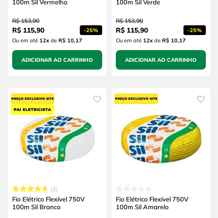
100m Sil Vermelho
100m Sil Verde
R$
153
,
90
R$
153
,
90
R$
115
,
90
R$
115
,
90
-
25%
-
25%
Ou em até
12
x
de
R$ 10,17
Ou em até
12
x
de
R$ 10,17
ADICIONAR AO CARRINHO
ADICIONAR AO CARRINHO
3
Fio Elétrico Flexível 750V
Fio Elétrico Flexível 750V
100m Sil Branco
100m Sil Amarelo