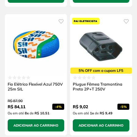
5% OFF com o cupom LF5
Fio Elétrico Flexível Azul 750V
Plugue Fêmea Tramontina
25m SIL
Preto 2P+T 250V
R$
87
,
90
R$
84
,
11
R$
9
,
02
-
4%
-
5%
Ou em até
8
x
de
R$ 10,51
Ou em até
1
x
de
R$ 9,49
ADICIONAR AO CARRINHO
ADICIONAR AO CARRINHO