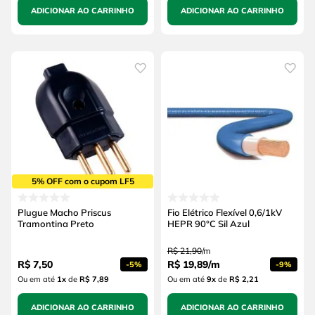
ADICIONAR AO CARRINHO
ADICIONAR AO CARRINHO
5% OFF com o cupom LF5
Plugue Macho Priscus
Fio Elétrico Flexível 0,6/1kV
Tramontina Preto
HEPR 90°C Sil Azul
R$
21
,
90
/
m
R$
7
,
50
R$
19
,
89
/
m
-
5%
-
9%
Ou em até
1
x
de
R$ 7,89
Ou em até
9
x
de
R$ 2,21
ADICIONAR AO CARRINHO
ADICIONAR AO CARRINHO