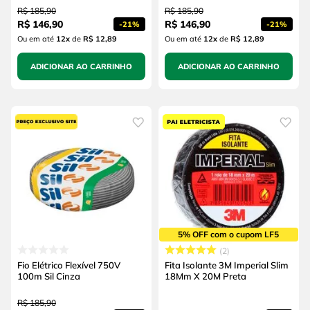
R$
185
,
90
R$
185
,
90
R$
146
,
90
R$
146
,
90
-
21%
-
21%
Ou em até
12
x
de
R$ 12,89
Ou em até
12
x
de
R$ 12,89
ADICIONAR AO CARRINHO
ADICIONAR AO CARRINHO
5% OFF com o cupom LF5
2
Fio Elétrico Flexível 750V
Fita Isolante 3M Imperial Slim
100m Sil Cinza
18Mm X 20M Preta
R$
185
,
90