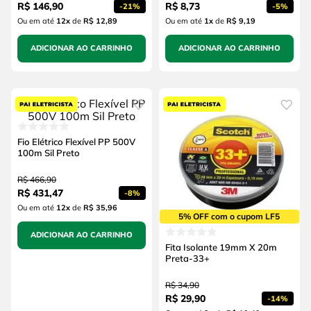
R$
146
,
90
R$
8
,
73
-
21%
-
5%
Ou em até
12
x
de
R$ 12,89
Ou em até
1
x
de
R$ 9,19
ADICIONAR AO CARRINHO
ADICIONAR AO CARRINHO
Fio Elétrico Flexível PP 500V
100m Sil Preto
R$
466
,
90
R$
431
,
47
-
8%
Ou em até
12
x
de
R$ 35,96
5% OFF com o cupom LF5
ADICIONAR AO CARRINHO
Fita Isolante 19mm X 20m
Preta-33+
R$
34
,
90
R$
29
,
90
-
14%