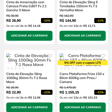
Cinta de Amarração com
Cinta de Elevação Sling 5
Catraca Preta 0,80T Fs 2:1
Toneladas 150mm Fs 7:1
Gancho S Mave
Vermelha Mave
R$
30
,
90
R$
162
,
90
R$
26
,
90
R$
144
,
90
-
13%
-
11%
Ou em até
2
x
de
R$ 14,16
Ou em até
12
x
de
R$ 12,71
ADICIONAR AO CARRINHO
ADICIONAR AO CARRINHO
5% OFF com o cupom LF5
Cinta de Elevação Sling
Carro Plataforma Friza 150 x
1000kg 30mm Fs 7:1 Roxa
80cm 600Kg com Pneu /
Mave
Camara
R$
25
,
90
R$
1
.
479
,
00
R$
22
,
90
R$
1
.
155
,
15
-
12%
-
22%
Ou em até
2
x
de
R$ 12,06
Ou em até
12
x
de
R$ 101,33
ADICIONAR AO CARRINHO
ADICIONAR AO CARRINHO