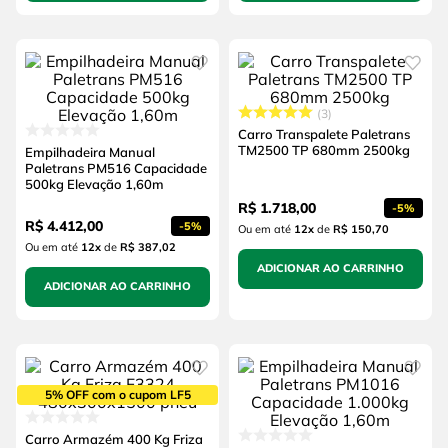
3
Carro Transpalete Paletrans
TM2500 TP 680mm 2500kg
Empilhadeira Manual
Paletrans PM516 Capacidade
500kg Elevação 1,60m
R$
1
.
718
,
00
-
5%
R$
4
.
412
,
00
-
5%
Ou em até
12
x
de
R$ 150,70
Ou em até
12
x
de
R$ 387,02
ADICIONAR AO CARRINHO
ADICIONAR AO CARRINHO
5% OFF com o cupom LF5
Carro Armazém 400 Kg Friza