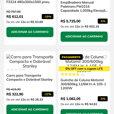
F3324 480x300x1500 pneu
Empilhadeira Manual
Paletrans PM1016
Capacidade 1.000kg Elevação
R$
757
,
90
1,60m
R$
612
,
01
-
19%
R$
5
.
725
,
00
-
5%
Ou em até
12
x
de
R$ 53,69
Ou em até
12
x
de
R$ 502,19
ADICIONAR AO CARRINHO
ADICIONAR AO CARRINHO
5% OFF com o cupom LF5
1
Carro para Transporte
Compacto e Dobrável Stanley
Guincho de Coluna Motomil
300/600kg 12/6M H-A 105-1
1200W
R$
415
,
90
R$
322
,
90
-
22%
R$
1
.
082
,
05
-
5%
Ou em até
12
x
de
R$ 28,33
Ou em até
12
x
de
R$ 94,92
ADICIONAR AO CARRINHO