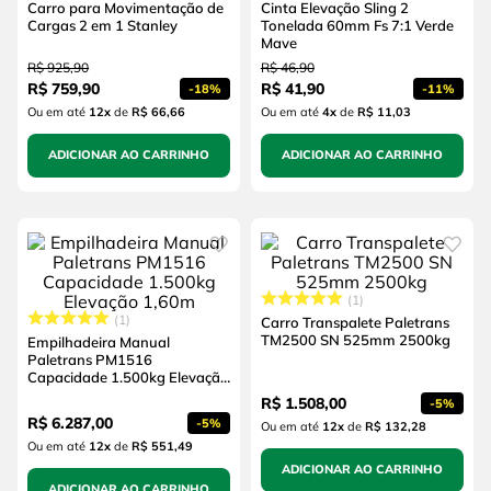
Carro para Movimentação de
Cinta Elevação Sling 2
Cargas 2 em 1 Stanley
Tonelada 60mm Fs 7:1 Verde
Mave
R$
925
,
90
R$
46
,
90
R$
759
,
90
R$
41
,
90
-
18%
-
11%
Ou em até
12
x
de
R$ 66,66
Ou em até
4
x
de
R$ 11,03
ADICIONAR AO CARRINHO
ADICIONAR AO CARRINHO
1
1
Carro Transpalete Paletrans
TM2500 SN 525mm 2500kg
Empilhadeira Manual
Paletrans PM1516
Capacidade 1.500kg Elevação
1,60m
R$
1
.
508
,
00
-
5%
R$
6
.
287
,
00
-
5%
Ou em até
12
x
de
R$ 132,28
Ou em até
12
x
de
R$ 551,49
ADICIONAR AO CARRINHO
ADICIONAR AO CARRINHO