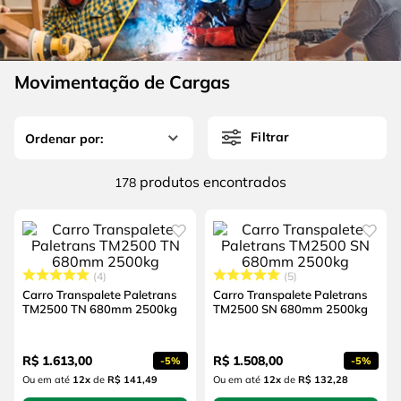
4
º
escada
6
º
fio
5
º
serra circular
7
º
chave impacto
6
º
fio
Movimentação de Cargas
8
º
disco corte
7
º
chave impacto
9
º
cabo flexivel
Filtrar
8
º
disco corte
10
º
serra copo
9
º
cabo flexivel
produtos
178
10
º
serra copo
4
5
Carro Transpalete Paletrans
Carro Transpalete Paletrans
TM2500 TN 680mm 2500kg
TM2500 SN 680mm 2500kg
R$
1
.
613
,
00
R$
1
.
508
,
00
-
5%
-
5%
Ou em até
12
x
de
R$ 141,49
Ou em até
12
x
de
R$ 132,28