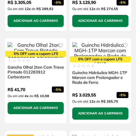
R$
3
.
305
,
05
R$
3
.
129
,
90
-
5%
-
5%
Ou em até
12
x
de
R$ 289,92
Ou em até
12
x
de
R$ 274,55
ADICIONAR AO CARRINHO
ADICIONAR AO CARRINHO
5% OFF com o cupom LF5
5% OFF com o cupom LF5
Gancho Olhal 2ton Com Trava
Pintado 012283912
Guincho Hidráulico MGH-1TP
Carbostorm
Marcon com Prolongador e
Roda de Ferro
R$
41
,
70
-
5%
R$
3
.
029
,
55
-
5%
Ou em até
4
x
de
R$ 10,98
Ou em até
12
x
de
R$ 265,75
ADICIONAR AO CARRINHO
ADICIONAR AO CARRINHO