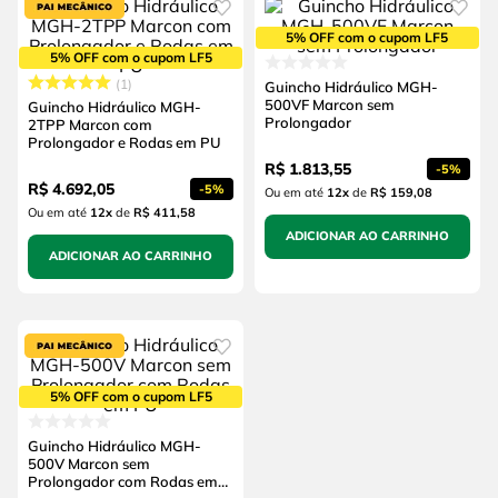
5% OFF com o cupom LF5
5% OFF com o cupom LF5
1
Guincho Hidráulico MGH-
500VF Marcon sem
Guincho Hidráulico MGH-
Prolongador
2TPP Marcon com
Prolongador e Rodas em PU
R$
1
.
813
,
55
-
5%
R$
4
.
692
,
05
-
5%
Ou em até
12
x
de
R$ 159,08
Ou em até
12
x
de
R$ 411,58
ADICIONAR AO CARRINHO
ADICIONAR AO CARRINHO
5% OFF com o cupom LF5
Guincho Hidráulico MGH-
500V Marcon sem
Prolongador com Rodas em