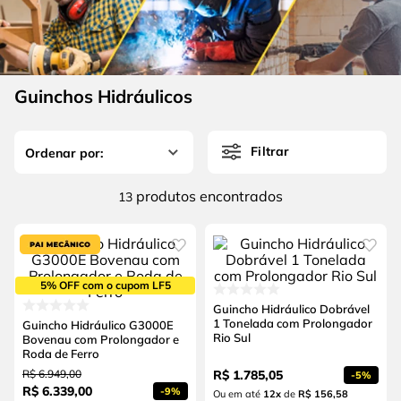
4
º
escada
6
º
serra copo
5
º
serra circular
7
º
luva
6
º
serra copo
8
º
fio
Guinchos Hidráulicos
7
º
luva
9
º
lavadora alta pressão
8
º
fio
10
º
alicate
Filtrar
9
º
lavadora alta pressão
produtos
13
10
º
alicate
5% OFF com o cupom LF5
Guincho Hidráulico Dobrável
1 Tonelada com Prolongador
Guincho Hidráulico G3000E
Rio Sul
Bovenau com Prolongador e
Roda de Ferro
R$
6
.
949
,
00
R$
1
.
785
,
05
-
5%
R$
6
.
339
,
00
-
9%
Ou em até
12
x
de
R$ 156,58