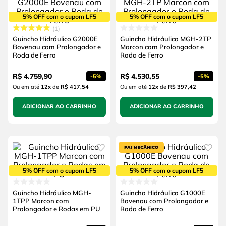
5% OFF com o cupom LF5
5% OFF com o cupom LF5
1
Guincho Hidráulico G2000E
Guincho Hidráulico MGH-2TP
Bovenau com Prolongador e
Marcon com Prolongador e
Roda de Ferro
Roda de Ferro
R$
4
.
759
,
90
R$
4
.
530
,
55
-
5%
-
5%
Ou em até
12
x
de
R$ 417,54
Ou em até
12
x
de
R$ 397,42
ADICIONAR AO CARRINHO
ADICIONAR AO CARRINHO
5% OFF com o cupom LF5
5% OFF com o cupom LF5
Guincho Hidráulico MGH-
Guincho Hidráulico G1000E
1TPP Marcon com
Bovenau com Prolongador e
Prolongador e Rodas em PU
Roda de Ferro