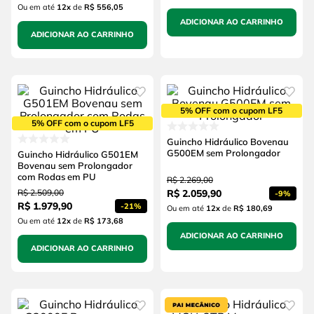
Ou em até
12
x
de
R$ 556,05
ADICIONAR AO CARRINHO
ADICIONAR AO CARRINHO
5% OFF com o cupom LF5
5% OFF com o cupom LF5
Guincho Hidráulico Bovenau
G500EM sem Prolongador
Guincho Hidráulico G501EM
Bovenau sem Prolongador
com Rodas em PU
R$
2
.
269
,
00
R$
2
.
509
,
00
R$
2
.
059
,
90
-
9%
R$
1
.
979
,
90
-
21%
Ou em até
12
x
de
R$ 180,69
Ou em até
12
x
de
R$ 173,68
ADICIONAR AO CARRINHO
ADICIONAR AO CARRINHO