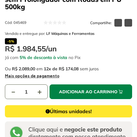
4
º
escada
6
º
fio
500kg
5
º
serra circular
7
º
chave impacto
Cód
:
045469
6
º
fio
8
º
disco corte
Vendido e entregue por:
LF Máquinas e Ferramentas
7
º
chave impacto
9
º
cabo flexivel
-
5%
R$
1
.
984
,
55
/
un
8
º
disco corte
10
º
serra copo
Já com
5% de desconto à vista
no Pix
9
º
cabo flexivel
Ou
R$
2
.
089
,
00
em
12
R$
174
,
08
sem juros
10
º
serra copo
Mais opções de pagamento
－
＋
ADICIONAR AO CARRINHO
Últimas unidades!