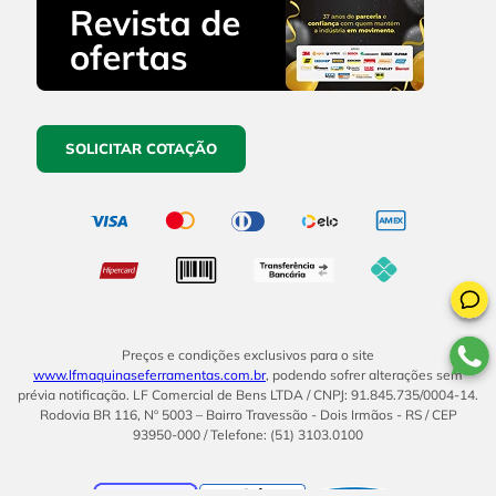
SOLICITAR COTAÇÃO
Preços e condições exclusivos para o site
www.lfmaquinaseferramentas.com.br
, podendo sofrer alterações sem
prévia notificação. LF Comercial de Bens LTDA / CNPJ: 91.845.735/0004-14.
Rodovia BR 116, Nº 5003 – Bairro Travessão - Dois Irmãos - RS / CEP
93950-000 / Telefone: (51) 3103.0100