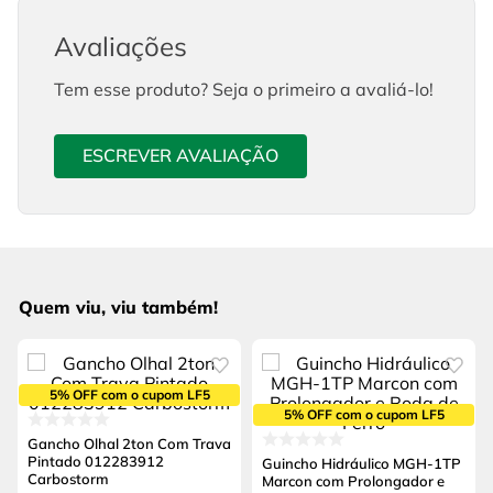
Avaliações
Tem esse produto? Seja o primeiro a avaliá-lo!
ESCREVER AVALIAÇÃO
Quem viu, viu também!
5% OFF com o cupom LF5
5% OFF com o cupom LF5
Gancho Olhal 2ton Com Trava
Pintado 012283912
Guincho Hidráulico MGH-1TP
Carbostorm
Marcon com Prolongador e