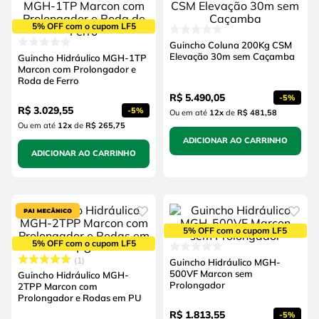
5% OFF com o cupom LF5
Guincho Coluna 200Kg CSM
Elevação 30m sem Caçamba
Guincho Hidráulico MGH-1TP
Marcon com Prolongador e
Roda de Ferro
R$
5
.
490
,
05
-
5%
R$
3
.
029
,
55
-
5%
Ou em até
12
x
de
R$ 481,58
Ou em até
12
x
de
R$ 265,75
ADICIONAR AO CARRINHO
ADICIONAR AO CARRINHO
5% OFF com o cupom LF5
5% OFF com o cupom LF5
1
Guincho Hidráulico MGH-
500VF Marcon sem
Guincho Hidráulico MGH-
Prolongador
2TPP Marcon com
Prolongador e Rodas em PU
R$
1
.
813
,
55
-
5%