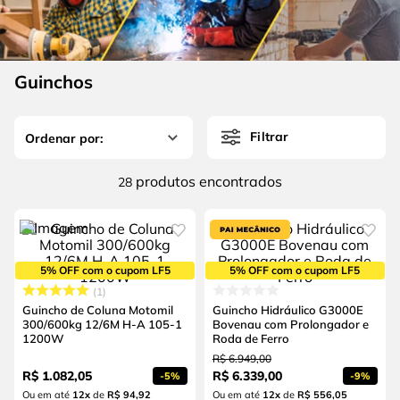
4
º
escada
6
º
serra copo
5
º
serra circular
7
º
luva
6
º
serra copo
Guinchos
8
º
fio
7
º
luva
9
º
lavadora alta pressão
Filtrar
8
º
fio
10
º
alicate
9
º
lavadora alta pressão
produtos
28
10
º
alicate
5% OFF com o cupom LF5
5% OFF com o cupom LF5
1
Guincho de Coluna Motomil
Guincho Hidráulico G3000E
300/600kg 12/6M H-A 105-1
Bovenau com Prolongador e
1200W
Roda de Ferro
R$
6
.
949
,
00
R$
1
.
082
,
05
R$
6
.
339
,
00
-
5%
-
9%
Ou em até
12
x
de
R$ 94,92
Ou em até
12
x
de
R$ 556,05