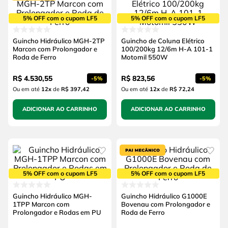
5% OFF com o cupom LF5
5% OFF com o cupom LF5
Guincho Hidráulico MGH-2TP
Guincho de Coluna Elétrico
Marcon com Prolongador e
100/200kg 12/6m H-A 101-1
Roda de Ferro
Motomil 550W
R$
4
.
530
,
55
R$
823
,
56
-
5%
-
5%
Ou em até
12
x
de
R$ 397,42
Ou em até
12
x
de
R$ 72,24
ADICIONAR AO CARRINHO
ADICIONAR AO CARRINHO
5% OFF com o cupom LF5
5% OFF com o cupom LF5
Guincho Hidráulico MGH-
Guincho Hidráulico G1000E
1TPP Marcon com
Bovenau com Prolongador e
Prolongador e Rodas em PU
Roda de Ferro