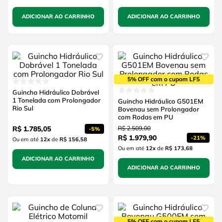
ADICIONAR AO CARRINHO
ADICIONAR AO CARRINHO
5% OFF com o cupom LF5
Guincho Hidráulico Dobrável
1 Tonelada com Prolongador
Guincho Hidráulico G501EM
Rio Sul
Bovenau sem Prolongador
com Rodas em PU
R$
1
.
785
,
05
R$
2
.
509
,
00
-
5%
R$
1
.
979
,
90
-
21%
Ou em até
12
x
de
R$ 156,58
Ou em até
12
x
de
R$ 173,68
ADICIONAR AO CARRINHO
ADICIONAR AO CARRINHO
5% OFF com o cupom LF5