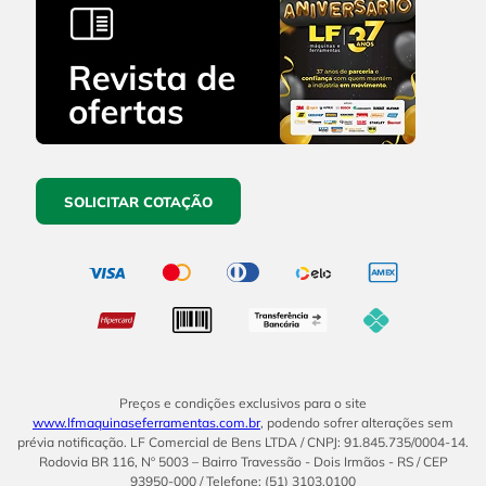
SOLICITAR COTAÇÃO
Preços e condições exclusivos para o site
www.lfmaquinaseferramentas.com.br
, podendo sofrer alterações sem
prévia notificação. LF Comercial de Bens LTDA / CNPJ: 91.845.735/0004-14.
Rodovia BR 116, Nº 5003 – Bairro Travessão - Dois Irmãos - RS / CEP
93950-000 / Telefone: (51) 3103.0100