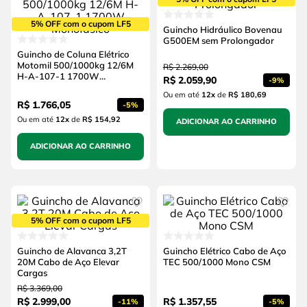
5% OFF com o cupom LF5
Guincho Hidráulico Bovenau
G500EM sem Prolongador
Guincho de Coluna Elétrico
Motomil 500/1000kg 12/6M
R$
2
.
269
,
00
H-A-107-1 1700W
R$
2
.
059
,
90
-
9%
Monofásico
Ou em até
12
x
de
R$ 180,69
R$
1
.
766
,
05
-
5%
Ou em até
12
x
de
R$ 154,92
ADICIONAR AO CARRINHO
ADICIONAR AO CARRINHO
5% OFF com o cupom LF5
Guincho de Alavanca 3,2T
Guincho Elétrico Cabo de Aço
20M Cabo de Aço Elevar
TEC 500/1000 Mono CSM
Cargas
R$
3
.
369
,
00
R$
2
.
999
,
00
R$
1
.
357
,
55
-
11%
-
5%