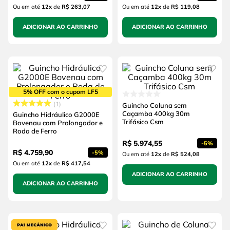
Ou em até
12
x
de
R$ 263,07
Ou em até
12
x
de
R$ 119,08
ADICIONAR AO CARRINHO
ADICIONAR AO CARRINHO
5% OFF com o cupom LF5
1
Guincho Coluna sem
Caçamba 400kg 30m
Guincho Hidráulico G2000E
Trifásico Csm
Bovenau com Prolongador e
Roda de Ferro
R$
5
.
974
,
55
-
5%
R$
4
.
759
,
90
-
5%
Ou em até
12
x
de
R$ 524,08
Ou em até
12
x
de
R$ 417,54
ADICIONAR AO CARRINHO
ADICIONAR AO CARRINHO