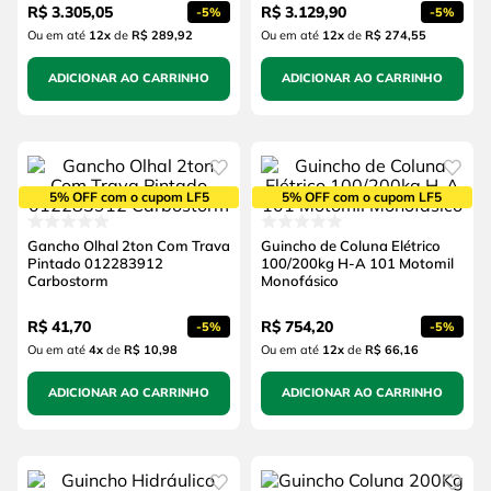
R$
3
.
305
,
05
R$
3
.
129
,
90
-
5%
-
5%
Ou em até
12
x
de
R$ 289,92
Ou em até
12
x
de
R$ 274,55
ADICIONAR AO CARRINHO
ADICIONAR AO CARRINHO
5% OFF com o cupom LF5
5% OFF com o cupom LF5
Gancho Olhal 2ton Com Trava
Guincho de Coluna Elétrico
Pintado 012283912
100/200kg H-A 101 Motomil
Carbostorm
Monofásico
R$
41
,
70
R$
754
,
20
-
5%
-
5%
Ou em até
4
x
de
R$ 10,98
Ou em até
12
x
de
R$ 66,16
ADICIONAR AO CARRINHO
ADICIONAR AO CARRINHO