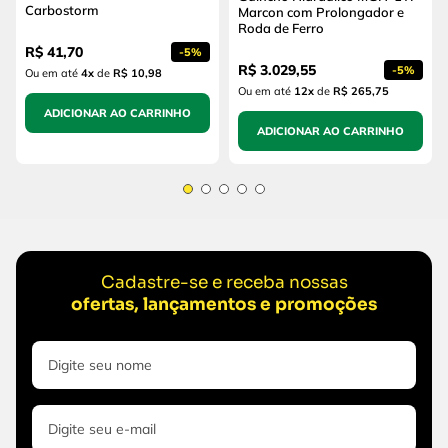
Carbostorm
Marcon com Prolongador e
Roda de Ferro
R$
41
,
70
-
5%
R$
3
.
029
,
55
-
5%
Ou em até
4
x
de
R$ 10,98
Ou em até
12
x
de
R$ 265,75
ADICIONAR AO CARRINHO
ADICIONAR AO CARRINHO
Cadastre-se e receba nossas
ofertas, lançamentos e promoções