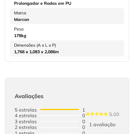
Prolongador e Rodas em PU
Marca
Marcon
Peso
178kg
Dimensões (A x L x P)
1,766 x 1,083 x 2,086m
Avaliações
5
estrelas
1
5.00
4
estrelas
0
3
estrelas
0
1
avaliação
2
estrelas
0
1
estrela
0