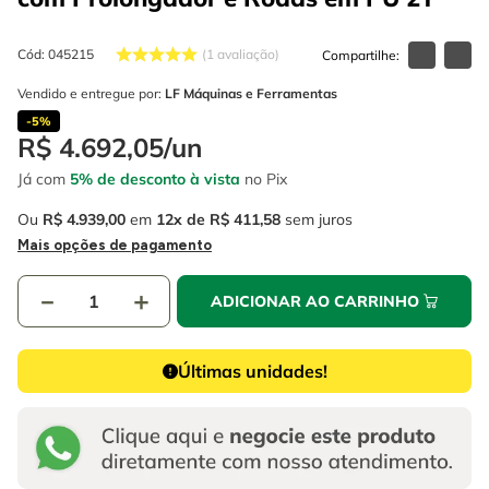
4
º
escada
6
º
fio
5
º
serra circular
Cód
:
045215
7
º
serra copo
1
avaliação
6
º
fio
Vendido e entregue por:
LF Máquinas e Ferramentas
8
º
chave impacto
-
5%
7
º
serra copo
9
º
cabo flexivel
R$
4
.
692
,
05
/
un
8
º
chave impacto
Já com
5% de desconto à vista
no Pix
10
º
disco corte
9
º
cabo flexivel
Ou
R$
4
.
939
,
00
em
12
R$
411
,
58
sem juros
Mais opções de pagamento
10
º
disco corte
－
＋
ADICIONAR AO CARRINHO
Últimas unidades!