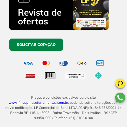
SOLICITAR COTAÇÃO
Preços e condições exclusivos para o site
www.lfmaquinaseferramentas.com.br
, podendo sofrer alterações sem
prévia notificação. LF Comercial de Bens LTDA / CNPJ: 91.845.735/0004-14.
Rodovia BR 116, Nº 5003 – Bairro Travessão - Dois Irmãos - RS / CEP
93950-000 / Telefone: (51) 3103.0100