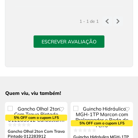
1 - 1
de
1
ESCREVER AVALIAÇÃO
Quem viu, viu também!
5% OFF com o cupom LF5
5% OFF com o cupom LF5
Gancho Olhal 2ton Com Trava
Pintado 012283912
Guincho Hidráulico MGH-1TP