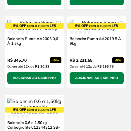
5% OFF com o cupom LF5
5% OFF com o cupom LF5
Balancim Puma AA2003 0,6
Balancim Puma AA2019 5 À
À 1,5kg
9kg
R$
345
,
70
R$
2
.
231
,
55
-
5%
-
5%
Ou em até
12
x
de
R$ 30,33
Ou em até
12
x
de
R$ 195,75
ADICIONAR AO CARRINHO
ADICIONAR AO CARRINHO
5% OFF com o cupom LF5
Balancim 0,6 a 1,50kg
Carbografite 012344312 SB-