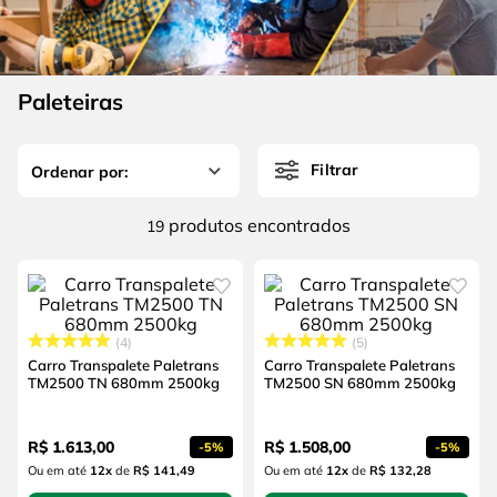
4
º
escada
6
º
fio
5
º
serra circular
7
º
serra copo
6
º
fio
Paleteiras
8
º
disco corte
7
º
serra copo
9
º
chave impacto
Filtrar
8
º
disco corte
10
º
luva
9
º
chave impacto
produtos
19
10
º
luva
4
5
Carro Transpalete Paletrans
Carro Transpalete Paletrans
TM2500 TN 680mm 2500kg
TM2500 SN 680mm 2500kg
R$
1
.
613
,
00
R$
1
.
508
,
00
-
5%
-
5%
Ou em até
12
x
de
R$ 141,49
Ou em até
12
x
de
R$ 132,28