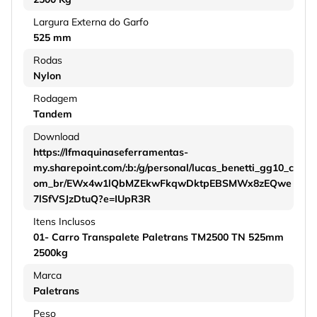
Largura Externa do Garfo
525 mm
Rodas
Nylon
Rodagem
Tandem
Download
https://lfmaquinaseferramentas-
my.sharepoint.com/:b:/g/personal/lucas_benetti_gg10_c
om_br/EWx4w1lQbMZEkwFkqwDktpEBSMWx8zEQwe
7lSfVSJzDtuQ?e=IUpR3R
Itens Inclusos
01- Carro Transpalete Paletrans TM2500 TN 525mm
2500kg
Marca
Paletrans
Peso