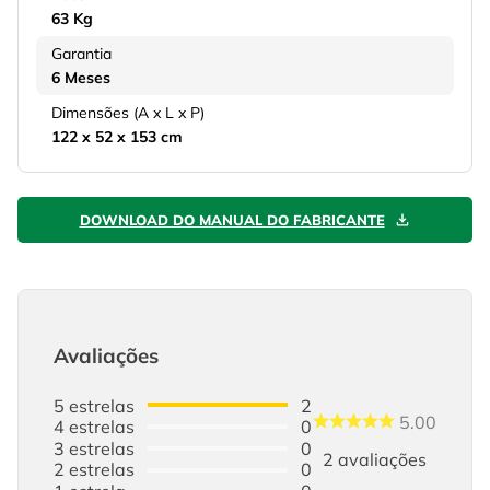
63 Kg
Garantia
6 Meses
Dimensões (A x L x P)
122 x 52 x 153 cm
DOWNLOAD DO MANUAL DO FABRICANTE
Avaliações
5
estrelas
2
5.00
4
estrelas
0
3
estrelas
0
2
avaliações
2
estrelas
0