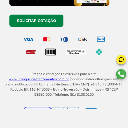
SOLICITAR COTAÇÃO
Preços e condições exclusivos para o site
www.lfmaquinaseferramentas.com.br
, podendo sofrer alterações sem
prévia notificação. LF Comercial de Bens LTDA / CNPJ: 91.845.735/0004-14.
Rodovia BR 116, Nº 5003 – Bairro Travessão - Dois Irmãos - RS / CEP
93950-000 / Telefone: (51) 3103.0100
BOM