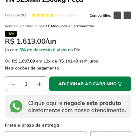
4
º
escada
6
º
fio
5
º
serra circular
Cód
:
057202
7
º
serra copo
2
avaliações
6
º
fio
Vendido e entregue por:
LF Máquinas e Ferramentas
8
º
chave impacto
-
5%
7
º
serra copo
9
º
cabo flexivel
R$
1
.
613
,
00
/
un
8
º
chave impacto
Já com
5% de desconto à vista
no Pix
10
º
disco corte
9
º
cabo flexivel
Ou
R$
1
.
697
,
89
em
12
R$
141
,
49
sem juros
Mais opções de pagamento
10
º
disco corte
－
＋
ADICIONAR AO CARRINHO