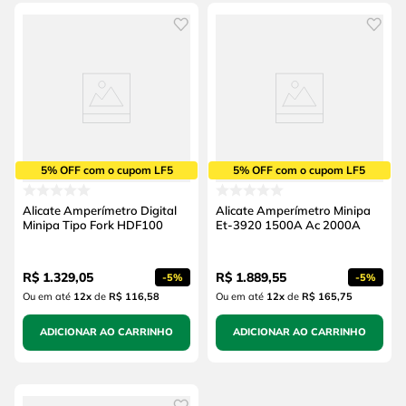
5% OFF com o cupom LF5
5% OFF com o cupom LF5
Alicate Amperímetro Digital
Alicate Amperímetro Minipa
Minipa Tipo Fork HDF100
Et-3920 1500A Ac 2000A
R$
1
.
329
,
05
R$
1
.
889
,
55
-
5%
-
5%
Ou em até
12
x
de
R$ 116,58
Ou em até
12
x
de
R$ 165,75
ADICIONAR AO CARRINHO
ADICIONAR AO CARRINHO