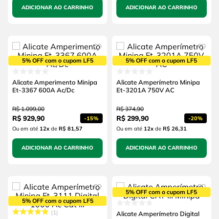
ADICIONAR AO CARRINHO
ADICIONAR AO CARRINHO
5% OFF com o cupom LF5
5% OFF com o cupom LF5
Alicate Amperimento Minipa
Alicate Amperímetro Minipa
Et-3367 600A Ac/Dc
Et-3201A 750V AC
R$
1
.
099
,
00
R$
374
,
90
R$
929
,
90
R$
299
,
90
-
15%
-
20%
Ou em até
12
x
de
R$ 81,57
Ou em até
12
x
de
R$ 26,31
ADICIONAR AO CARRINHO
ADICIONAR AO CARRINHO
5% OFF com o cupom LF5
5% OFF com o cupom LF5
1
Alicate Amperímetro Digital