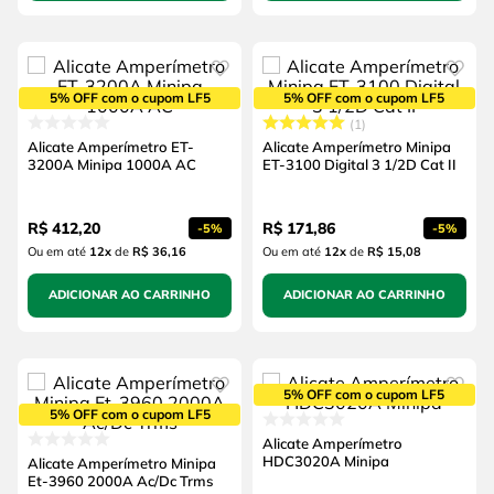
5% OFF com o cupom LF5
5% OFF com o cupom LF5
1
Alicate Amperímetro ET-
Alicate Amperímetro Minipa
3200A Minipa 1000A AC
ET-3100 Digital 3 1/2D Cat II
R$
412
,
20
R$
171
,
86
-
5%
-
5%
Ou em até
12
x
de
R$ 36,16
Ou em até
12
x
de
R$ 15,08
ADICIONAR AO CARRINHO
ADICIONAR AO CARRINHO
5% OFF com o cupom LF5
5% OFF com o cupom LF5
Alicate Amperímetro
HDC3020A Minipa
Alicate Amperímetro Minipa
Et-3960 2000A Ac/Dc Trms