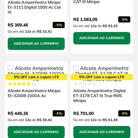
CAT III Minipa
Alicate Amperímetro Minipa
Et-3111 Digital 1000 Ac Cat
III
R$
1
.
063
,
05
-
5%
R$
369
,
46
-
5%
Ou em até
12
x
de
R$ 93,25
Ou em até
12
x
de
R$ 32,41
ADICIONAR AO CARRINHO
ADICIONAR AO CARRINHO
5% OFF com o cupom LF5
5% OFF com o cupom LF5
1
Alicate Amperímetro Minipa
Alicate Amperímetro Digital
Et-3200B 1000A Ac
ET-3178 CAT III True RMS
Minipa
R$
449
,
26
R$
701
,
00
-
5%
-
5%
Ou em até
12
x
de
R$ 39,41
Ou em até
12
x
de
R$ 61,49
ADICIONAR AO CARRINHO
ADICIONAR AO CARRINHO