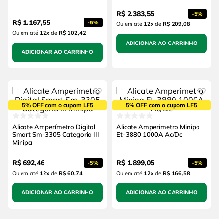
R$
2
.
383
,
55
-
5%
R$
1
.
167
,
55
-
5%
Ou em até
12
x
de
R$ 209,08
Ou em até
12
x
de
R$ 102,42
ADICIONAR AO CARRINHO
ADICIONAR AO CARRINHO
5% OFF com o cupom LF5
5% OFF com o cupom LF5
Alicate Amperímetro Digital
Alicate Amperimetro Minipa
Smart Sm-3305 Categoria III
Et-3880 1000A Ac/Dc
Minipa
R$
692
,
46
R$
1
.
899
,
05
-
5%
-
5%
Ou em até
12
x
de
R$ 60,74
Ou em até
12
x
de
R$ 166,58
ADICIONAR AO CARRINHO
ADICIONAR AO CARRINHO