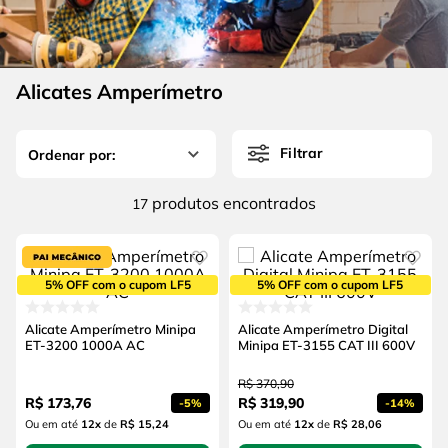
4
º
escada
6
º
serra copo
5
º
serra circular
7
º
luva
6
º
serra copo
Alicates Amperímetro
8
º
fio
7
º
luva
9
º
lavadora alta pressão
Filtrar
8
º
fio
10
º
alicate
9
º
lavadora alta pressão
produtos
17
10
º
alicate
5% OFF com o cupom LF5
5% OFF com o cupom LF5
Alicate Amperímetro Minipa
Alicate Amperímetro Digital
ET-3200 1000A AC
Minipa ET-3155 CAT III 600V
R$
370
,
90
R$
173
,
76
R$
319
,
90
-
5%
-
14%
Ou em até
12
x
de
R$ 15,24
Ou em até
12
x
de
R$ 28,06