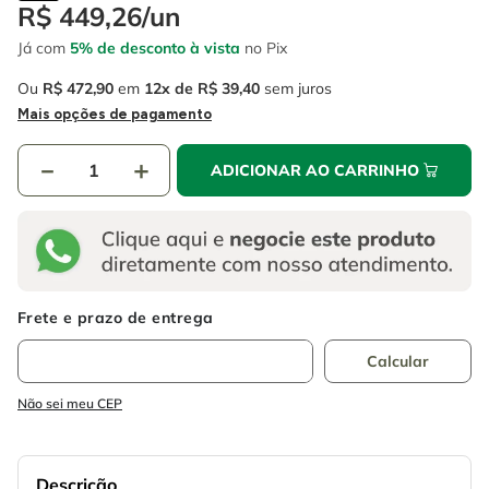
4
º
escada
R$
449
,
26
/
un
6
º
fio
Já com
5% de desconto à vista
no Pix
5
º
serra circular
7
º
chave impacto
Ou
R$
472
,
90
em
12
R$
39
,
40
sem juros
6
º
fio
8
º
disco corte
Mais opções de pagamento
7
º
chave impacto
9
º
cabo flexivel
－
＋
ADICIONAR AO CARRINHO
8
º
disco corte
10
º
serra copo
9
º
cabo flexivel
10
º
serra copo
Não sei meu CEP
Descrição