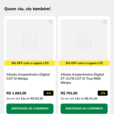
Quem viu, viu também!
5% OFF com o cupom LF5
5% OFF com o cupom LF5
Alicate Amperímetro Digital
Alicate Amperímetro Digital
CAT III Minipa
ET-3178 CAT III True RMS
Minipa
R$
1
.
063
,
05
R$
701
,
00
-
5%
-
5%
Ou em até
12
x
de
R$ 93,25
Ou em até
12
x
de
R$ 61,49
ADICIONAR AO CARRINHO
ADICIONAR AO CARRINHO