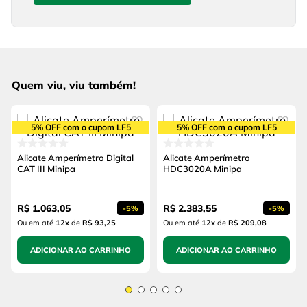
Quem viu, viu também!
5% OFF com o cupom LF5
5% OFF com o cupom LF5
Alicate Amperímetro Digital
Alicate Amperímetro
CAT III Minipa
HDC3020A Minipa
R$
1
.
063
,
05
R$
2
.
383
,
55
-
5%
-
5%
Ou em até
12
x
de
R$ 93,25
Ou em até
12
x
de
R$ 209,08
ADICIONAR AO CARRINHO
ADICIONAR AO CARRINHO