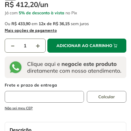
4
º
escada
R$
412
,
20
/
un
6
º
fio
Já com
5% de desconto à vista
no Pix
5
º
serra circular
7
º
serra copo
Ou
R$
433
,
90
em
12
R$
36
,
15
sem juros
6
º
fio
8
º
disco corte
Mais opções de pagamento
7
º
serra copo
9
º
chave impacto
－
＋
ADICIONAR AO CARRINHO
8
º
disco corte
10
º
luva
9
º
chave impacto
10
º
luva
Não sei meu CEP
Descrição