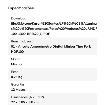
Especificações
Download
file:///M:/.com/Karen%20Santos/LF%20M%C3%A1quina
s%20e%20Ferramentas/Fotos%20Produtos%20LF/HDF
100-1300-BR%20(1).PDF
Itens Inclusos
01 - Alicate Amperímetro Digital Minipa Tipo Fork
HDF100
Marca
Minipa
Peso
0,26 Kg
Garantia
12 Meses
Dimensões (A x L x P)
22 x 5,85 x 3,8 cm