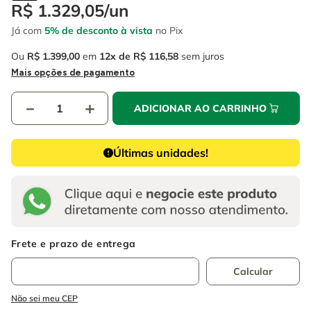
4
º
escada
R$
1
.
329
,
05
/
un
6
º
fio
Já com
5% de desconto à vista
no Pix
5
º
serra circular
7
º
chave impacto
Ou
R$
1
.
399
,
00
em
12
R$
116
,
58
sem juros
6
º
fio
8
º
disco corte
Mais opções de pagamento
7
º
chave impacto
9
º
cabo flexivel
－
＋
ADICIONAR AO CARRINHO
8
º
disco corte
10
º
serra copo
9
º
cabo flexivel
Últimas unidades!
10
º
serra copo
Não sei meu CEP