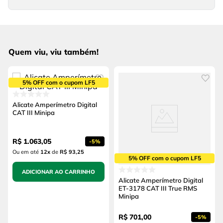
Quem viu, viu também!
5% OFF com o cupom LF5
Alicate Amperímetro Digital
CAT III Minipa
R$
1
.
063
,
05
-
5%
Ou em até
12
x
de
R$ 93,25
5% OFF com o cupom LF5
ADICIONAR AO CARRINHO
Alicate Amperímetro Digital
ET-3178 CAT III True RMS
Minipa
R$
701
,
00
-
5%