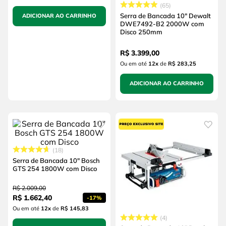
65
Serra de Bancada 10" Dewalt
ADICIONAR AO CARRINHO
DWE7492-B2 2000W com
Disco 250mm
R$
3
.
399
,
00
Ou em até
12
x
de
R$ 283,25
ADICIONAR AO CARRINHO
18
Serra de Bancada 10" Bosch
GTS 254 1800W com Disco
R$
2
.
009
,
00
R$
1
.
662
,
40
-
17%
Ou em até
12
x
de
R$ 145,83
4