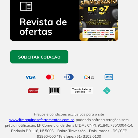
SOLICITAR COTAÇÃO
Preços e condições exclusivos para o site
www.lfmaquinaseferramentas.com.br
, podendo sofrer alterações sem
prévia notificação. LF Comercial de Bens LTDA / CNPJ: 91.845.735/0004-14.
Rodovia BR 116, Nº 5003 – Bairro Travessão - Dois Irmãos - RS / CEP
93950-000 / Telefone: (51) 3103.0100