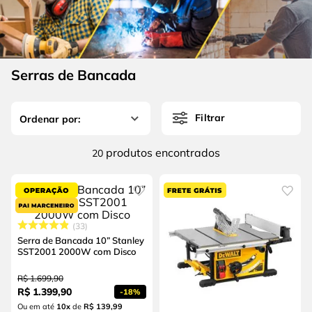
4
º
escada
6
º
fio
5
º
serra circular
7
º
serra copo
6
º
fio
8
º
chave impacto
Serras de Bancada
7
º
serra copo
9
º
cabo flexivel
8
º
chave impacto
10
º
disco corte
Filtrar
9
º
cabo flexivel
produtos
20
10
º
disco corte
33
Serra de Bancada 10” Stanley
SST2001 2000W com Disco
R$
1
.
699
,
90
R$
1
.
399
,
90
-
18%
Ou em até
10
x
de
R$ 139,99