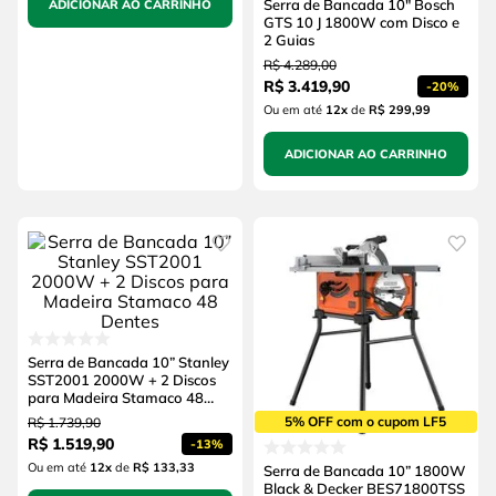
Serra de Bancada 10" Bosch
ADICIONAR AO CARRINHO
GTS 10 J 1800W com Disco e
2 Guias
R$
4
.
289
,
00
R$
3
.
419
,
90
-
20%
Ou em até
12
x
de
R$ 299,99
ADICIONAR AO CARRINHO
Serra de Bancada 10” Stanley
SST2001 2000W + 2 Discos
para Madeira Stamaco 48
Dentes
5% OFF com o cupom LF5
R$
1
.
739
,
90
R$
1
.
519
,
90
-
13%
Ou em até
12
x
de
R$ 133,33
Serra de Bancada 10” 1800W
Black & Decker BES71800TSS