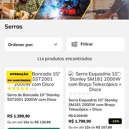
4
º
escada
6
º
fio
5
º
serra circular
7
º
chave impacto
6
º
fio
Serras
8
º
disco corte
7
º
chave impacto
9
º
cabo flexivel
Filtrar
8
º
disco corte
10
º
serra copo
9
º
cabo flexivel
produtos
114
10
º
serra copo
33
Serra de Bancada 10” Stanley
SST2001 2000W com Disco
Serra Esquadria 10” Stanley
SM181 2000W com Braço
Telescópico + Disco
R$
1
.
399
,
90
R$
2
.
219
,
00
R$
1
.
799
,
90
-
19%
Ou em até
10
x
de
R$ 139,99
Ou em até
12
x
de
R$ 157,89