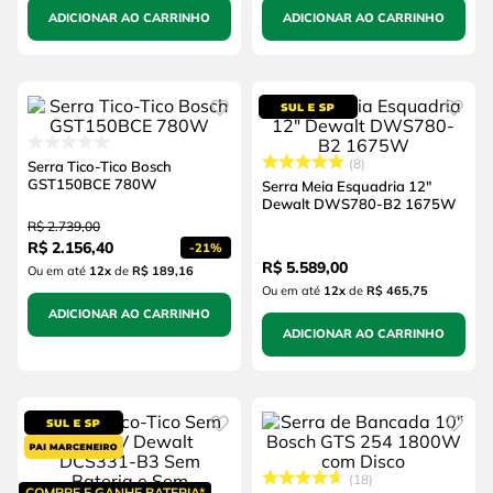
ADICIONAR AO CARRINHO
ADICIONAR AO CARRINHO
8
Serra Tico-Tico Bosch
GST150BCE 780W
Serra Meia Esquadria 12"
Dewalt DWS780-B2 1675W
R$
2
.
739
,
00
R$
2
.
156
,
40
-
21%
R$
5
.
589
,
00
Ou em até
12
x
de
R$ 189,16
Ou em até
12
x
de
R$ 465,75
ADICIONAR AO CARRINHO
ADICIONAR AO CARRINHO
18
COMPRE E GANHE BATERIA*