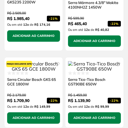
GKS235 2200W
Serra Mármore 4.3/8" Makita
4100NH2Z 1450W
R$
2
.
509
,
00
R$
1
.
985
,
40
R$
599
,
90
-
21%
R$
465
,
40
-
22%
Ou em até
12
x
de
R$ 174,16
Ou em até
12
x
de
R$ 40,82
ADICIONAR AO CARRINHO
ADICIONAR AO CARRINHO
Serra Circular Bosch GKS 65
Serra Tico-Tico Bosch
GCE 1800W
GST90BE 650W
R$
2
.
179
,
00
R$
1
.
459
,
00
R$
1
.
709
,
90
R$
1
.
139
,
90
-
22%
-
22%
Ou em até
12
x
de
R$ 149,99
Ou em até
12
x
de
R$ 99,99
ADICIONAR AO CARRINHO
ADICIONAR AO CARRINHO