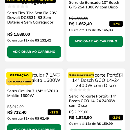
Serra de Bancada 10" Bosch
GTS 254 1800W com Disco
Serra Tico-Tico Sem Fio 20V
Dewalt DCS331-B3 Sem
R$
2
.
009
,
00
Bateria e Sem Carregador
R$
1
.
662
,
40
-
17%
Ou em até
12
x
de
R$ 145,83
R$
1
.
589
,
00
Ou em até
12
x
de
R$ 132,42
ADICIONAR AO CARRINHO
ADICIONAR AO CARRINHO
Serra Circular 7.1/4“ HS7010
Makita 1600W
Serra Policorte Portátil 14"
Bosch GCO 14-24 2400W
com Disco
R$
912
,
90
R$
712
,
40
R$
2
.
299
,
00
-
22%
R$
1
.
823
,
90
-
21%
Ou em até
12
x
de
R$ 62,49
Ou em até
12
x
de
R$ 159,99
ADICIONAR AO CARRINHO