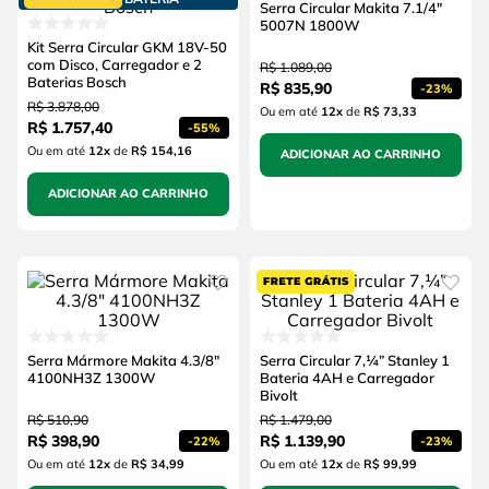
Serra Circular Makita 7.1/4"
5007N 1800W
Kit Serra Circular GKM 18V-50
com Disco, Carregador e 2
R$
1
.
089
,
00
Baterias Bosch
R$
835
,
90
-
23%
R$
3
.
878
,
00
Ou em até
12
x
de
R$ 73,33
R$
1
.
757
,
40
-
55%
Ou em até
12
x
de
R$ 154,16
ADICIONAR AO CARRINHO
ADICIONAR AO CARRINHO
Serra Mármore Makita 4.3/8"
Serra Circular 7,¼” Stanley 1
4100NH3Z 1300W
Bateria 4AH e Carregador
Bivolt
R$
510
,
90
R$
1
.
479
,
00
R$
398
,
90
R$
1
.
139
,
90
-
22%
-
23%
Ou em até
12
x
de
R$ 34,99
Ou em até
12
x
de
R$ 99,99