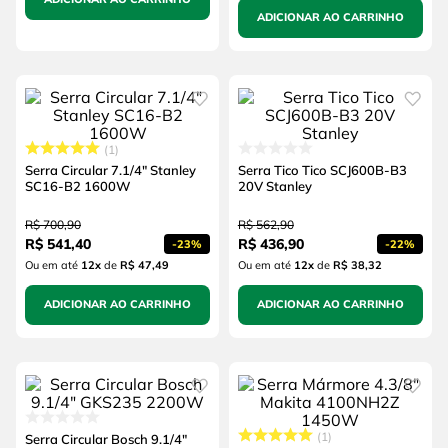
ADICIONAR AO CARRINHO
1
Serra Circular 7.1/4" Stanley
Serra Tico Tico SCJ600B-B3
SC16-B2 1600W
20V Stanley
R$
700
,
90
R$
562
,
90
R$
541
,
40
R$
436
,
90
-
23%
-
22%
Ou em até
12
x
de
R$ 47,49
Ou em até
12
x
de
R$ 38,32
ADICIONAR AO CARRINHO
ADICIONAR AO CARRINHO
1
Serra Circular Bosch 9.1/4"