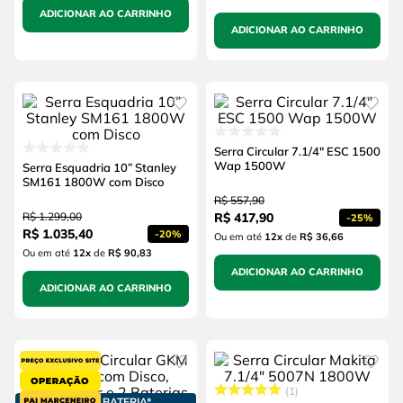
ADICIONAR AO CARRINHO
ADICIONAR AO CARRINHO
Serra Circular 7.1/4" ESC 1500
Wap 1500W
Serra Esquadria 10” Stanley
SM161 1800W com Disco
R$
557
,
90
R$
1
.
299
,
00
R$
417
,
90
-
25%
R$
1
.
035
,
40
-
20%
Ou em até
12
x
de
R$ 36,66
Ou em até
12
x
de
R$ 90,83
ADICIONAR AO CARRINHO
ADICIONAR AO CARRINHO
1
GANHE BATERIA*