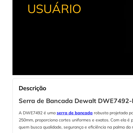
USUÁRIO
Descrição
Serra de Bancada Dewalt DWE7492-B
A DWE7492 é uma
serra de bancada
robusta projetada pa
250mm, proporciona cortes uniformes e exatos. Com ela é po
quem busca qualidade, segurança e eficiência na palma da 