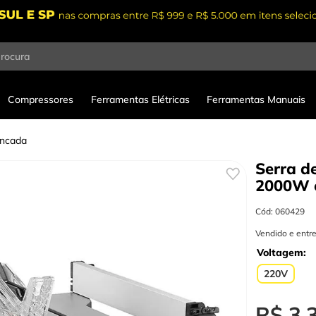
procura
Compressores
Ferramentas Elétricas
Ferramentas Manuais
ancada
Serra 
2000W 
Cód
:
060429
Vendido e entr
Voltagem
220V
R$
3
.