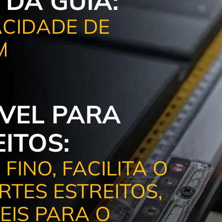
 DA GUIA:
CIDADE DE
M
ÍVEL PARA
ITOS:
FINO, FACILITA O
TES ESTREITOS,
CEIS PARA O