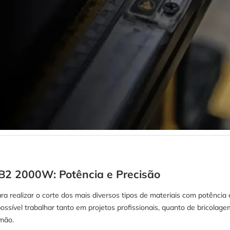
2 2000W: Potência e Precisão
ra realizar o corte dos mais diversos tipos de materiais com potênc
ssível trabalhar tanto em projetos profissionais, quanto de bricolag
mão.