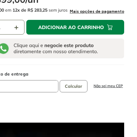
00
em
12
R$
283
,
25
sem juros
Mais opções de pagamento
＋
ADICIONAR AO CARRINHO
Não sei meu CEP