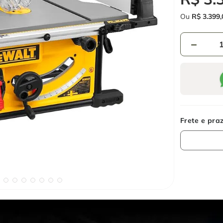
Ou
R$
3
.
399
,
－