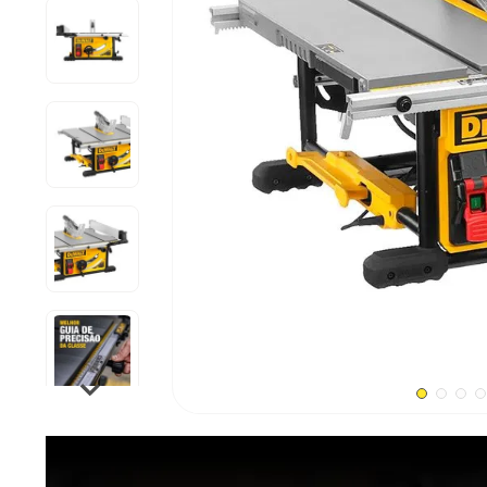
9
º
cabo flexivel
10
º
serra copo