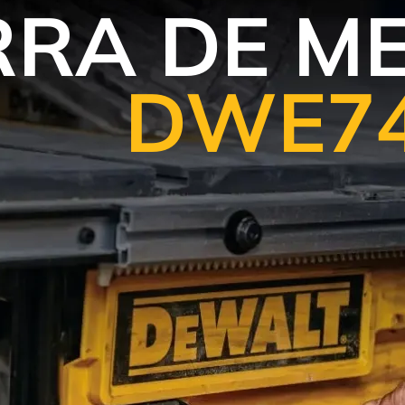
RRA DE M
DWE74