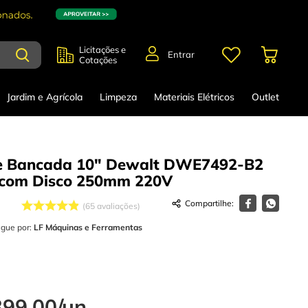
Licitações e
Entrar
Cotações
Jardim e Agrícola
Limpeza
Materiais Elétricos
Outlet
de Bancada 10" Dewalt DWE7492-B2
com Disco 250mm
220V
65
avaliações
egue por:
LF Máquinas e Ferramentas
399
,
00
/
un