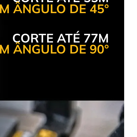
M ÂNGULO DE 45°
CORTE ATÉ 77M
M ÂNGULO DE 90°