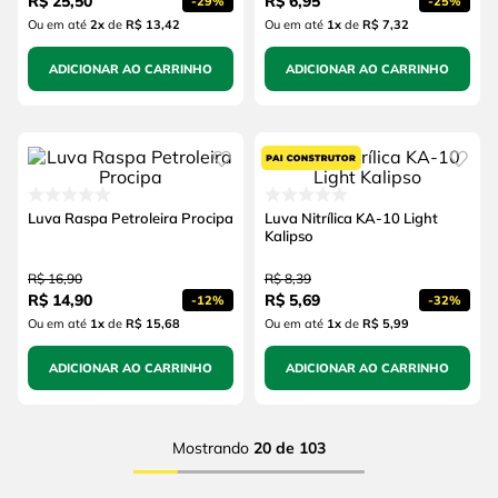
R$
25
,
50
R$
6
,
95
-
29%
-
25%
Ou em até
2
x
de
R$ 13,42
Ou em até
1
x
de
R$ 7,32
ADICIONAR AO CARRINHO
ADICIONAR AO CARRINHO
Luva Raspa Petroleira Procipa
Luva Nitrílica KA-10 Light
Kalipso
R$
16
,
90
R$
8
,
39
R$
14
,
90
R$
5
,
69
-
12%
-
32%
Ou em até
1
x
de
R$ 15,68
Ou em até
1
x
de
R$ 5,99
ADICIONAR AO CARRINHO
ADICIONAR AO CARRINHO
Mostrando
20 de 103