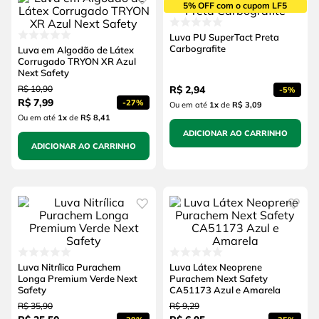
5% OFF com o cupom LF5
Luva PU SuperTact Preta
Carbografite
Luva em Algodão de Látex
Corrugado TRYON XR Azul
Next Safety
R$
10
,
90
R$
2
,
94
-
5%
R$
7
,
99
-
27%
Ou em até
1
x
de
R$ 3,09
Ou em até
1
x
de
R$ 8,41
ADICIONAR AO CARRINHO
ADICIONAR AO CARRINHO
Luva Nitrílica Purachem
Luva Látex Neoprene
Longa Premium Verde Next
Purachem Next Safety
Safety
CA51173 Azul e Amarela
R$
35
,
90
R$
9
,
29