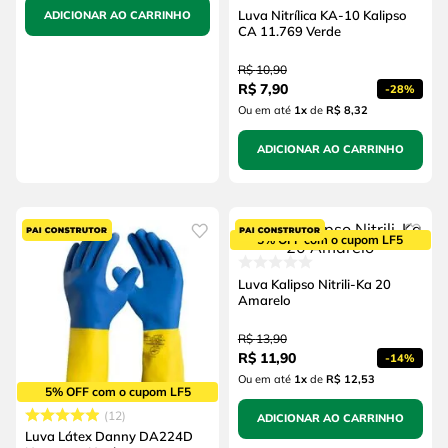
Luva Nitrílica KA-10 Kalipso
ADICIONAR AO CARRINHO
CA 11.769 Verde
R$
10
,
90
R$
7
,
90
-
28%
Ou em até
1
x
de
R$ 8,32
ADICIONAR AO CARRINHO
5% OFF com o cupom LF5
Luva Kalipso Nitrili-Ka 20
Amarelo
R$
13
,
90
R$
11
,
90
-
14%
Ou em até
1
x
de
R$ 12,53
5% OFF com o cupom LF5
12
ADICIONAR AO CARRINHO
Luva Látex Danny DA224D