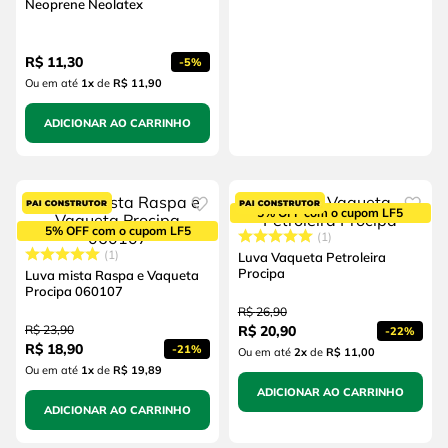
Neoprene Neolatex
R$
11
,
30
-
5%
Ou em até
1
x
de
R$ 11,90
ADICIONAR AO CARRINHO
5% OFF com o cupom LF5
5% OFF com o cupom LF5
1
1
Luva Vaqueta Petroleira
Procipa
Luva mista Raspa e Vaqueta
Procipa 060107
R$
26
,
90
R$
23
,
90
R$
20
,
90
-
22%
R$
18
,
90
-
21%
Ou em até
2
x
de
R$ 11,00
Ou em até
1
x
de
R$ 19,89
ADICIONAR AO CARRINHO
ADICIONAR AO CARRINHO