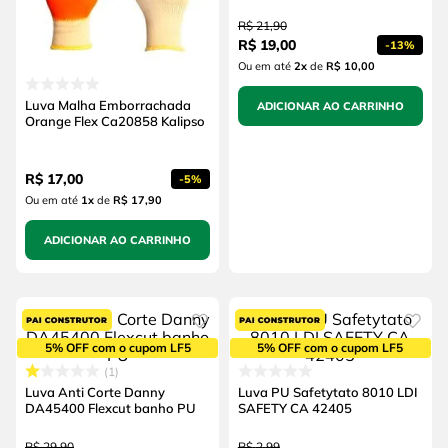
R$
21
,
90
R$
19
,
00
-
13%
Ou em até
2
x
de
R$ 10,00
Luva Malha Emborrachada
ADICIONAR AO CARRINHO
Orange Flex Ca20858 Kalipso
R$
17
,
00
-
5%
Ou em até
1
x
de
R$ 17,90
ADICIONAR AO CARRINHO
5% OFF com o cupom LF5
5% OFF com o cupom LF5
1
Luva Anti Corte Danny
Luva PU Safetytato 8010 LDI
DA45400 Flexcut banho PU
SAFETY CA 42405
R$
29
,
90
R$
2
,
99