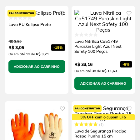
Luva PU Kalipso Preto
Luva Nitrílica Ca51749
R$
3
,
59
Puraskin Light Azul Next
R$
3
,
05
-
15%
Safety 100 Peças
Ou em até
1
x
de
R$ 3,21
R$
33
,
16
-
5%
ADICIONAR AO CARRINHO
Ou em até
3
x
de
R$ 11,63
ADICIONAR AO CARRINHO
5% OFF com o cupom LF5
1
Luva de Segurança Procipa
Raspa Punho 15 cm