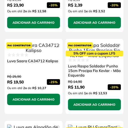
R$
23
,
90
R$
2
,
39
-
20%
-
20%
Ou em até
2
x
de
R$ 12,58
Ou em até
1
x
de
R$ 2,52
ADICIONAR AO CARRINHO
ADICIONAR AO CARRINHO
5% OFF com o cupom LF5
Luva Saara CA34712 Kalipso
Luva Raspa Soldador Punho
15cm Procipa Fio Kevlar - Mão
Esquerda
R$
25
,
90
R$
19
,
50
R$
14
,
90
-
25%
R$
11
,
90
-
20%
Ou em até
2
x
de
R$ 10,27
Ou em até
1
x
de
R$ 12,53
ADICIONAR AO CARRINHO
ADICIONAR AO CARRINHO