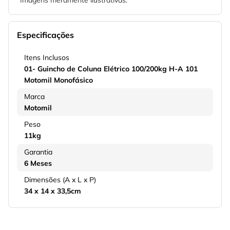
*Imagens meramente ilustrativas.
Especificações
Itens Inclusos
01- Guincho de Coluna Elétrico 100/200kg H-A 101
Motomil Monofásico
Marca
Motomil
Peso
11kg
Garantia
6 Meses
Dimensões (A x L x P)
34 x 14 x 33,5cm