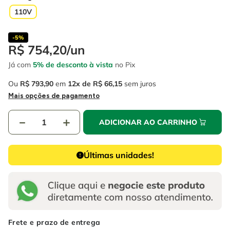
4
º
escada
6
º
fio
110V
5
º
serra circular
7
º
serra copo
-
5%
6
º
fio
8
º
chave impacto
R$
754
,
20
/
un
7
º
serra copo
Já com
5% de desconto à vista
no Pix
9
º
cabo flexivel
8
º
chave impacto
Ou
R$
793
,
90
em
12
R$
66
,
15
sem juros
10
º
disco corte
Mais opções de pagamento
9
º
cabo flexivel
－
＋
ADICIONAR AO CARRINHO
10
º
disco corte
Últimas unidades!