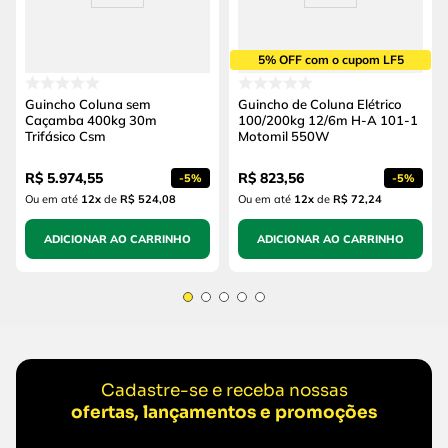
5% OFF com o cupom LF5
Guincho Coluna sem
Guincho de Coluna Elétrico
Caçamba 400kg 30m
100/200kg 12/6m H-A 101-1
Trifásico Csm
Motomil 550W
R$
5
.
974
,
55
R$
823
,
56
-
5%
-
5%
Ou em até
12
x
de
R$ 524,08
Ou em até
12
x
de
R$ 72,24
ADICIONAR AO CARRINHO
ADICIONAR AO CARRINHO
Cadastre-se e receba nossas
ofertas, lançamentos e promoções