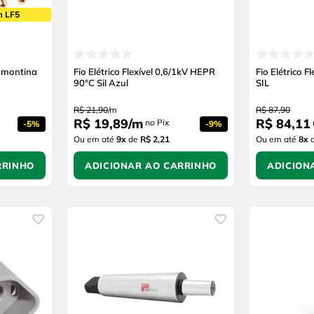
m LF5
amontina
Fio Elétrico Flexível 0,6/1kV HEPR
Fio Elétrico 
90°C Sil Azul
SIL
R$
21
,
90
/
m
R$
87
,
90
R$
19
,
89
/
m
R$
84
,
11
no Pix
-
5%
-
9%
Ou em até
9
x
de
R$ 2,21
Ou em até
8
x
RRINHO
ADICIONAR AO CARRINHO
ADICION