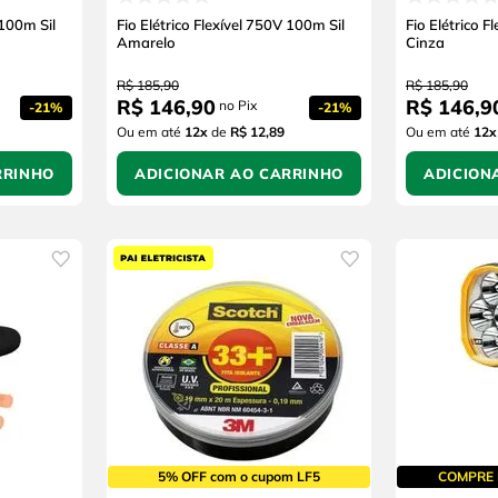
 100m Sil
Fio Elétrico Flexível 750V 100m Sil
Fio Elétrico F
Amarelo
Cinza
R$
185
,
90
R$
185
,
90
R$
146
,
90
R$
146
,
9
no Pix
-
21%
-
21%
Ou em até
12
x
de
R$ 12,89
Ou em até
12
x
RRINHO
ADICIONAR AO CARRINHO
ADICION
5% OFF com o cupom LF5
COMPRE 