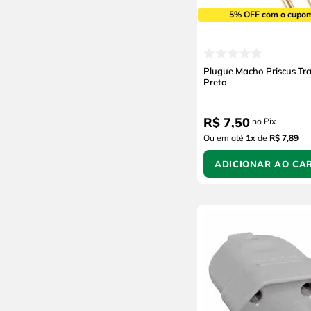
Blukit
5% OFF com o cupo
Ajax
Plugue Macho Priscus Tr
Preto
R$
7
,
50
no Pix
Ou em até
1
x
de
R$ 7,89
ADICIONAR AO CA