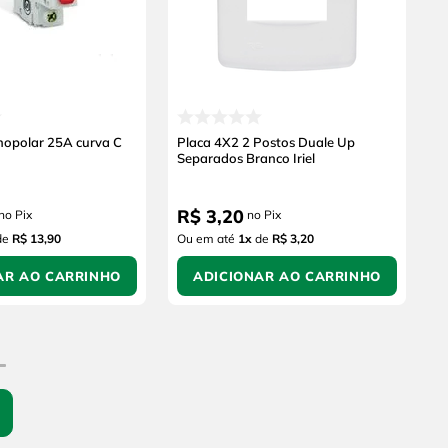
nopolar 25A curva C
Placa 4X2 2 Postos Duale Up
Separados Branco Iriel
R$
3
,
20
no Pix
no Pix
de
R$ 13,90
Ou em até
1
x
de
R$ 3,20
AR AO CARRINHO
ADICIONAR AO CARRINHO