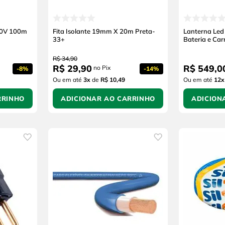
500V 100m
Fita Isolante 19mm X 20m Preta-
Lanterna Led
33+
Bateria e Ca
R$
34
,
90
R$
29
,
90
R$
549
,
0
no Pix
-
8%
-
14%
Ou em até
3
x
de
R$ 10,49
Ou em até
12
x
RRINHO
ADICIONAR AO CARRINHO
ADICION