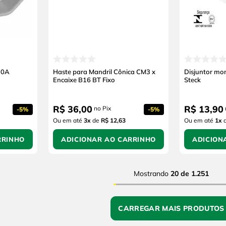
10A
Haste para Mandril Cônica CM3 x
Disjuntor mo
Encaixe B16 BT Fixo
Steck
R$
36
,
00
R$
13
,
90
no Pix
-
5%
-
5%
Ou em até
3
x
de
R$ 12,63
Ou em até
1
x
RRINHO
ADICIONAR AO CARRINHO
ADICION
Mostrando
20 de 1.251