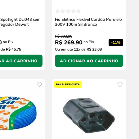
 Spotlight Dcl043 sem
Fio Elétrico Flexível Cordão Paralelo
rregador Dewalt
300V 100m Sil Branco
R$
303
,
90
0
R$
269
,
90
no Pix
no Pix
-
11%
de
R$ 45,75
Ou em até
12
x
de
R$ 23,68
AR AO CARRINHO
ADICIONAR AO CARRINHO