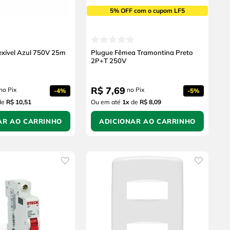
5% OFF com o cupom LF5
Flexível Azul 750V 25m
Plugue Fêmea Tramontina Preto
2P+T 250V
R$
7
,
69
no Pix
no Pix
-
4%
-
5%
de
R$ 10,51
Ou em até
1
x
de
R$ 8,09
AR AO CARRINHO
ADICIONAR AO CARRINHO