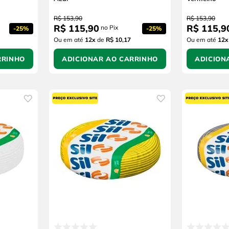
R$
153
,
90
R$
153
,
90
R$
115
,
90
R$
115
,
9
no Pix
-
25%
-
25%
Ou em até
12
x
de
R$ 10,17
Ou em até
12
x
RRINHO
ADICIONAR AO CARRINHO
ADICION