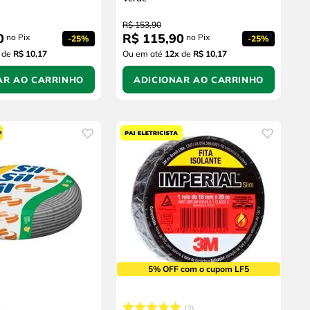
R$
153
,
90
0
R$
115
,
90
no Pix
no Pix
-
25%
-
25%
de
R$ 10,17
Ou em até
12
x
de
R$ 10,17
AR AO CARRINHO
ADICIONAR AO CARRINHO
5% OFF com o cupom LF5
2