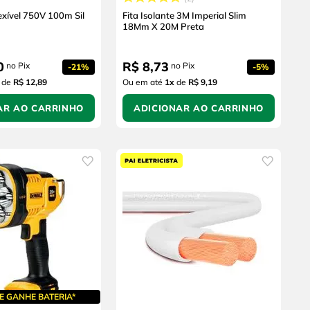
lexível 750V 100m Sil
Fita Isolante 3M Imperial Slim
18Mm X 20M Preta
0
R$
8
,
73
no Pix
no Pix
-
21%
-
5%
de
R$ 12,89
Ou em até
1
x
de
R$ 9,19
AR AO CARRINHO
ADICIONAR AO CARRINHO
E GANHE BATERIA*