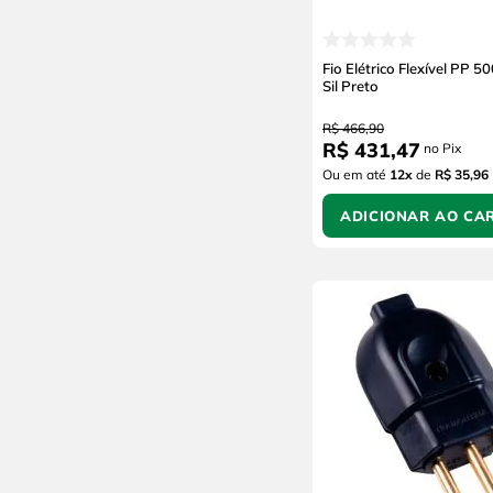
Cortag
Carbografite
BTFixo
Fio Elétrico Flexível PP 
Sil Preto
Arno
Toporoff
R$
466
,
90
R$
431
,
47
no Pix
Sata
Ou em até
12
x
de
R$ 35,96
Maximus
Mantova
ADICIONAR AO CA
Kian
Jackwal
Hevvy
Exatron
Engesul
Duracell
Deca
Bronzearte
Brasilux