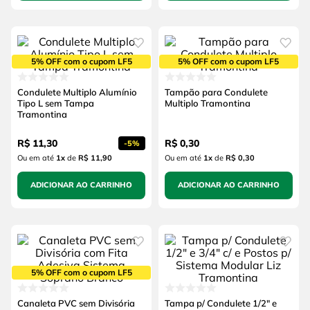
5% OFF com o cupom LF5
5% OFF com o cupom LF5
Condulete Multiplo Alumínio
Tampão para Condulete
Tipo L sem Tampa
Multiplo Tramontina
Tramontina
R$
11
,
30
R$
0
,
30
-
5%
Ou em até
1
x
de
R$ 11,90
Ou em até
1
x
de
R$ 0,30
ADICIONAR AO CARRINHO
ADICIONAR AO CARRINHO
5% OFF com o cupom LF5
Canaleta PVC sem Divisória
Tampa p/ Condulete 1/2" e