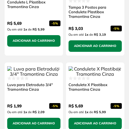
Condulete L Plastibox
Tramontina Cinza
Tampa 3 Postos para
Condulete Plastibox
Tramontina Cinza
R$
5
,
69
-
5%
R$
3
,
03
-
5%
Ou em até
1
x
de
R$ 5,99
Ou em até
1
x
de
R$ 3,19
ADICIONAR AO CARRINHO
ADICIONAR AO CARRINHO
Luva para Eletroduto 3/4"
Condulete X Plastibox
Tramontina Cinza
Tramontina Cinza
R$
1
,
99
R$
5
,
69
-
5%
-
5%
Ou em até
1
x
de
R$ 2,09
Ou em até
1
x
de
R$ 5,99
ADICIONAR AO CARRINHO
ADICIONAR AO CARRINHO