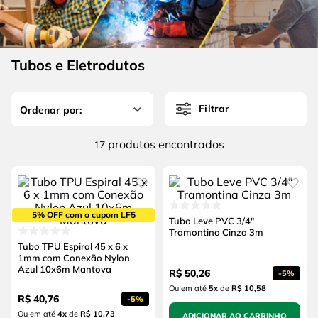
4
º
escada
6
º
fio
5
º
serra circular
7
º
chave impacto
6
º
fio
Tubos e Eletrodutos
8
º
disco corte
7
º
chave impacto
9
º
cabo flexivel
Filtrar
8
º
disco corte
10
º
serra copo
9
º
cabo flexivel
produtos
17
10
º
serra copo
5% OFF com o cupom LF5
Tubo Leve PVC 3/4"
Tramontina Cinza 3m
Tubo TPU Espiral 45 x 6 x
1mm com Conexão Nylon
Azul 10x6m Mantova
R$
50
,
26
-
5%
Ou em até
5
x
de
R$ 10,58
R$
40
,
76
-
5%
Ou em até
4
x
de
R$ 10,73
ADICIONAR AO CARRINHO