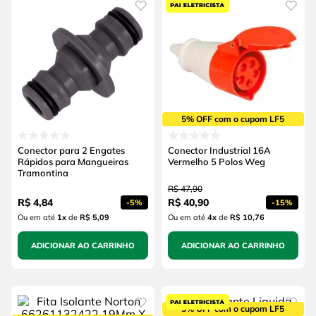
5% OFF com o cupom LF5
Conector para 2 Engates
Conector Industrial 16A
Rápidos para Mangueiras
Vermelho 5 Polos Weg
Tramontina
R$
47
,
90
R$
4
,
84
R$
40
,
90
-
5%
-
15%
Ou em até
1
x
de
R$ 5,09
Ou em até
4
x
de
R$ 10,76
ADICIONAR AO CARRINHO
ADICIONAR AO CARRINHO
5% OFF com o cupom LF5