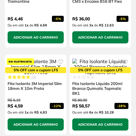
Tramontina
CM3 x Encaixe B16 BT Fixo
R$
4
,
46
R$
36
,
00
-
5%
-
5%
Ou em até
1
x
de
R$ 4,69
Ou em até
3
x
de
R$ 12,63
ADICIONAR AO CARRINHO
ADICIONAR AO CARRINHO
5% OFF com o cupom LF5
5% OFF com o cupom LF5
2
Fita Isolante 3M Imperial Slim
Fita Isolante Líquida 200ml
18mm X 10m Preta
Branca Quimatic Tapmatic
BK1
R$
5
,
19
R$
80
,
90
R$
4
,
59
R$
58
,
57
-
12%
-
28%
Ou em até
1
x
de
R$ 4,83
Ou em até
6
x
de
R$ 10,28
ADICIONAR AO CARRINHO
ADICIONAR AO CARRINHO