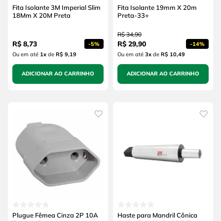
Fita Isolante 3M Imperial Slim
Fita Isolante 19mm X 20m
18Mm X 20M Preta
Preta-33+
R$
34
,
90
R$
8
,
73
R$
29
,
90
-
5%
-
14%
Ou em até
1
x
de
R$ 9,19
Ou em até
3
x
de
R$ 10,49
ADICIONAR AO CARRINHO
ADICIONAR AO CARRINHO
Plugue Fêmea Cinza 2P 10A
Haste para Mandril Cônica