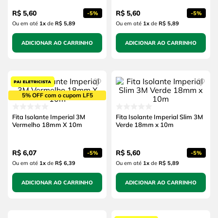
R$
5
,
60
R$
5
,
60
-
5%
-
5%
Ou em até
1
x
de
R$ 5,89
Ou em até
1
x
de
R$ 5,89
ADICIONAR AO CARRINHO
ADICIONAR AO CARRINHO
5% OFF com o cupom LF5
Fita Isolante Imperial 3M
Fita Isolante Imperial Slim 3M
Vermelho 18mm X 10m
Verde 18mm x 10m
R$
6
,
07
R$
5
,
60
-
5%
-
5%
Ou em até
1
x
de
R$ 6,39
Ou em até
1
x
de
R$ 5,89
ADICIONAR AO CARRINHO
ADICIONAR AO CARRINHO