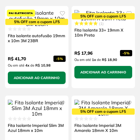
5% OFF com o cupom LF5
5% OFF com o cupom LF5
1
Fita Isolante 33+ 19mm X
10m Preta
Fita isolante autofusão 19mm
x 10m 3M 23BR
R$
17
,
96
-
5%
R$
41
,
70
-
5%
Ou em até
1
x
de
R$ 18,90
Ou em até
4
x
de
R$ 10,98
ADICIONAR AO CARRINHO
ADICIONAR AO CARRINHO
5% OFF com o cupom LF5
Fita Isolante Imperial Slim 3M
Fita Isolante Imperial 3M
Azul 18mm x 10m
Amarelo 18mm X 10m