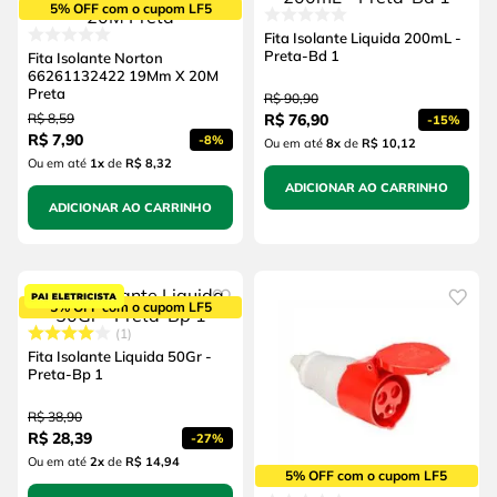
5% OFF com o cupom LF5
Fita Isolante Liquida 200mL -
Preta-Bd 1
Fita Isolante Norton
66261132422 19Mm X 20M
Preta
R$
90
,
90
R$
8
,
59
R$
76
,
90
-
15%
R$
7
,
90
-
8%
Ou em até
8
x
de
R$ 10,12
Ou em até
1
x
de
R$ 8,32
ADICIONAR AO CARRINHO
ADICIONAR AO CARRINHO
5% OFF com o cupom LF5
1
Fita Isolante Liquida 50Gr -
Preta-Bp 1
R$
38
,
90
R$
28
,
39
-
27%
Ou em até
2
x
de
R$ 14,94
5% OFF com o cupom LF5