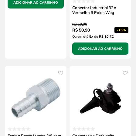
ADICIONAR AO CARRINHO
Conector Industrial 32A
Vermelho 3 Polos Weg
R$
59
,
90
R$
50
,
90
-
15%
Ou em até
5
x
de
R$ 10,72
ADICIONAR AO CARRINHO
Espiga Rosca Macho 3/8 com
Conector de Derivação