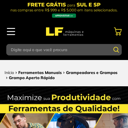
Digite aqui o que você procura
Termos mais buscados
Digite aqui o que você procura
Ferramentas Manuais
Grampeadores e Grampos
1
º
parafusadeira
Grampo Aperto Rápido
Termos mais buscados
2
º
caixa ferramentas
1
º
parafusadeira
3
º
esmerilhadeira
2
º
caixa ferramentas
4
º
escada
3
º
esmerilhadeira
5
º
serra circular