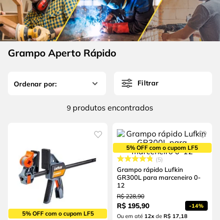
4
º
escada
6
º
fio
5
º
serra circular
7
º
chave impacto
6
º
fio
8
º
disco corte
Grampo Aperto Rápido
7
º
chave impacto
9
º
cabo flexivel
8
º
disco corte
10
º
serra copo
Filtrar
9
º
cabo flexivel
produtos
9
10
º
serra copo
5% OFF com o cupom LF5
5
Grampo rápido Lufkin
GR300L para marceneiro 0-
12
R$
228
,
90
R$
195
,
90
-
14%
5% OFF com o cupom LF5
Ou em até
12
x
de
R$ 17,18