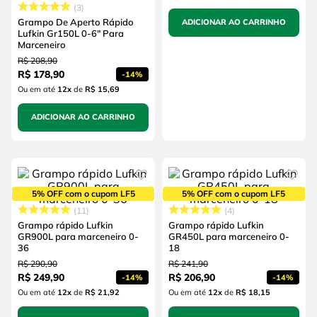
3
Grampo De Aperto Rápido
ADICIONAR AO CARRINHO
Lufkin Gr150L 0-6" Para
Marceneiro
R$
208
,
90
R$
178
,
90
-
14%
Ou em até
12
x
de
R$ 15,69
ADICIONAR AO CARRINHO
5% OFF com o cupom LF5
5% OFF com o cupom LF5
11
4
Grampo rápido Lufkin
Grampo rápido Lufkin
GR900L para marceneiro 0-
GR450L para marceneiro 0-
36
18
R$
290
,
90
R$
241
,
90
R$
249
,
90
R$
206
,
90
-
14%
-
14%
Ou em até
12
x
de
R$ 21,92
Ou em até
12
x
de
R$ 18,15