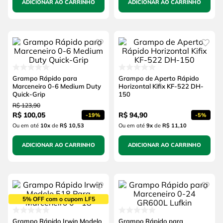
ADICIONAR AO CARRINHO
ADICIONAR AO CARRINHO
Grampo Rápido para
Grampo de Aperto Rápido
Marceneiro 0-6 Medium Duty
Horizontal Kifix KF-522 DH-
Quick-Grip
150
R$
123
,
90
R$
100
,
05
R$
94
,
90
-
19%
-
5%
Ou em até
10
x
de
R$ 10,53
Ou em até
9
x
de
R$ 11,10
ADICIONAR AO CARRINHO
ADICIONAR AO CARRINHO
5% OFF com o cupom LF5
Grampo Rápido Irwin Modelo
Grampo Rápido para