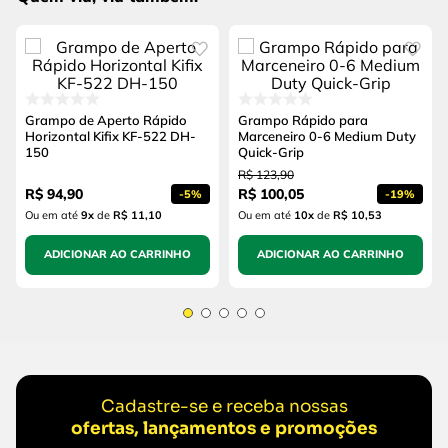
Grampo de Aperto Rápido
Grampo Rápido para
Horizontal Kifix KF-522 DH-
Marceneiro 0-6 Medium Duty
150
Quick-Grip
R$
123
,
90
R$
94
,
90
R$
100
,
05
-
5%
-
19%
Ou em até
9
x
de
R$ 11,10
Ou em até
10
x
de
R$ 10,53
ADICIONAR AO CARRINHO
ADICIONAR AO CARRINHO
Cadastre-se e receba nossas
ofertas, lançamentos e promoções