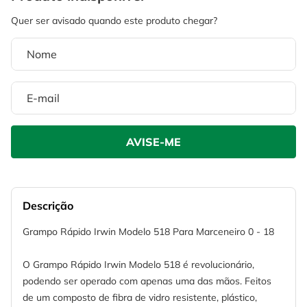
4
º
escada
6
º
fio
5
º
serra circular
7
º
serra copo
6
º
fio
8
º
chave impacto
7
º
serra copo
9
º
cabo flexivel
8
º
chave impacto
10
º
disco corte
9
º
cabo flexivel
10
º
disco corte
Descrição
Grampo Rápido Irwin Modelo 518 Para Marceneiro 0 - 18
O Grampo Rápido Irwin Modelo 518 é revolucionário,
podendo ser operado com apenas uma das mãos. Feitos
de um composto de fibra de vidro resistente, plástico,