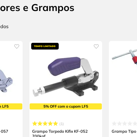
ores e Grampos
m LF5
5% OFF com o cupom LF5
1
F-057
Grampo Torpedo Kifix KF-052
Grampo Tipo 
700kgf