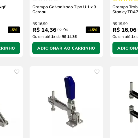
kgf
Grampo Galvanizado Tipo U 1 x 9
Grampo Traba
Gerdau
Stanley TRA
R$
16
,
90
R$
19
,
90
R$
14
,
36
R$
16
,
06
no Pix
-
5%
-
15%
Ou em até
1
x
de
R$ 14,36
Ou em até
1
x
RRINHO
ADICIONAR AO CARRINHO
ADICION