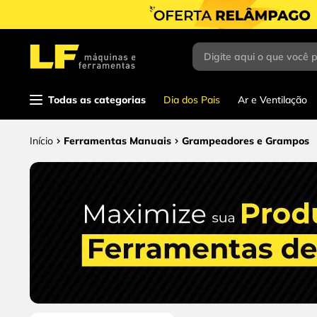
Digite aqui o que você 
Termos mais buscados
1
º
parafusadeira
Todas as categorias
Dia dos Pais
Ar e Ventilação
2
º
caixa ferramentas
3
º
esmerilhadeira
Ferramentas Manuais
Grampeadores e Grampos
4
º
escada
5
º
serra circular
6
º
serra copo
7
º
luva
8
º
fio
9
º
lavadora alta pressão