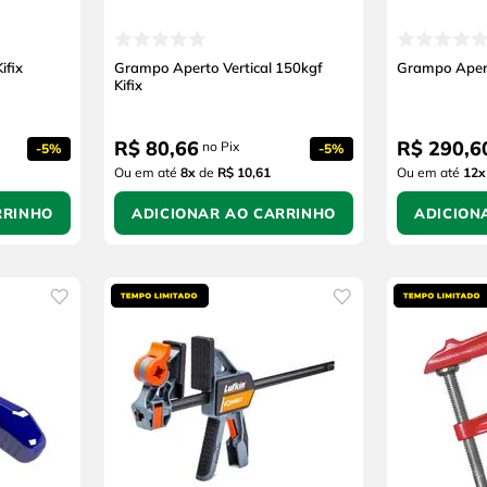
ifix
Grampo Aperto Vertical 150kgf
Grampo Apert
Kifix
R$
80
,
66
R$
290
,
6
no Pix
-
5%
-
5%
Ou em até
8
x
de
R$ 10,61
Ou em até
12
x
RRINHO
ADICIONAR AO CARRINHO
ADICION