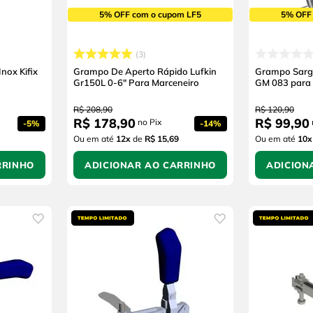
5% OFF com o cupom LF5
5% OFF
3
nox Kifix
Grampo De Aperto Rápido Lufkin
Grampo Sarg
Gr150L 0-6" Para Marceneiro
GM 083 para 
R$
208
,
90
R$
120
,
90
R$
178
,
90
R$
99
,
90
no Pix
-
5%
-
14%
Ou em até
12
x
de
R$ 15,69
Ou em até
10
x
RRINHO
ADICIONAR AO CARRINHO
ADICION