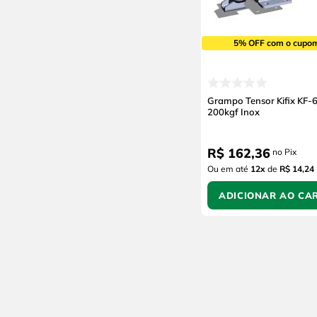
5% OFF com o cupo
Grampo Tensor Kifix KF-
200kgf Inox
R$
162
,
36
no Pix
Ou em até
12
x
de
R$ 14,24
ADICIONAR AO CA