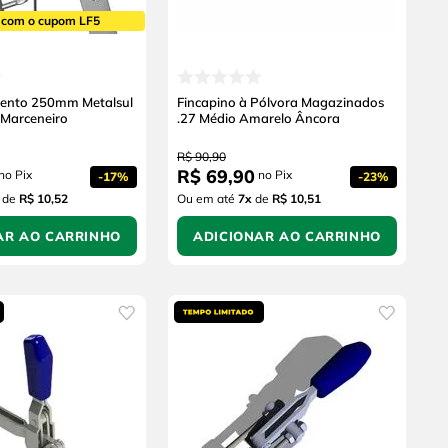
 com o cupom LF5
ento 250mm Metalsul
Fincapino à Pólvora Magazinados
Marceneiro
.27 Médio Amarelo Âncora
R$
90
,
90
R$
69
,
90
no Pix
no Pix
-
17%
-
23%
de
R$ 10,52
Ou em até
7
x
de
R$ 10,51
AR AO CARRINHO
ADICIONAR AO CARRINHO