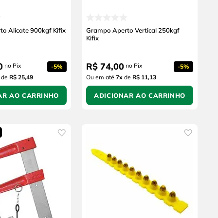
o Alicate 900kgf Kifix
Grampo Aperto Vertical 250kgf
Kifix
0
R$
74
,
00
no Pix
no Pix
-
5%
-
5%
de
R$ 25,49
Ou em até
7
x
de
R$ 11,13
AR AO CARRINHO
ADICIONAR AO CARRINHO