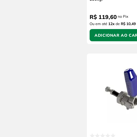
Dynamics
Bosch
R$
119
,
60
no Pix
Ajax
Ou em até
12
x
de
R$ 10,49
ADICIONAR AO CA