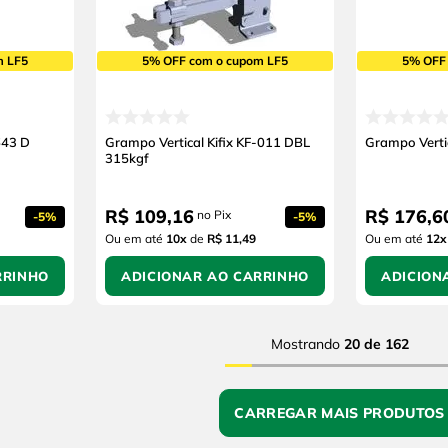
m LF5
5% OFF com o cupom LF5
5% OFF
643 D
Grampo Vertical Kifix KF-011 DBL
Grampo Verti
315kgf
R$
109
,
16
R$
176
,
6
no Pix
-
5%
-
5%
Ou em até
10
x
de
R$ 11,49
Ou em até
12
x
RRINHO
ADICIONAR AO CARRINHO
ADICION
Mostrando
20 de 162