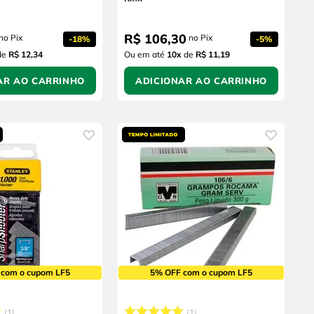
R$
106
,
30
no Pix
no Pix
-
18%
-
5%
de
R$ 12,34
Ou em até
10
x
de
R$ 11,19
AR AO CARRINHO
ADICIONAR AO CARRINHO
 com o cupom LF5
5% OFF com o cupom LF5
1
1