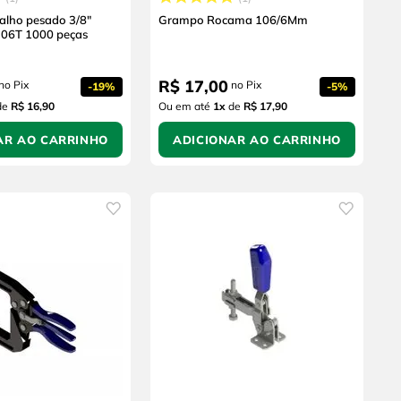
lho pesado 3/8"
Grampo Rocama 106/6Mm
706T 1000 peças
R$
17
,
00
no Pix
no Pix
-
19%
-
5%
de
R$ 16,90
Ou em até
1
x
de
R$ 17,90
AR AO CARRINHO
ADICIONAR AO CARRINHO