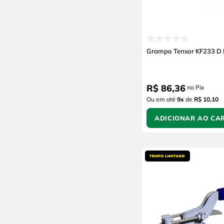
Grampo Tensor KF233 D I
R$
86
,
36
no Pix
Ou em até
9
x
de
R$ 10,10
ADICIONAR AO CA