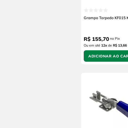
Grampo Torpedo KF015 K
R$
155
,
70
no Pix
Ou em até
12
x
de
R$ 13,66
ADICIONAR AO CA