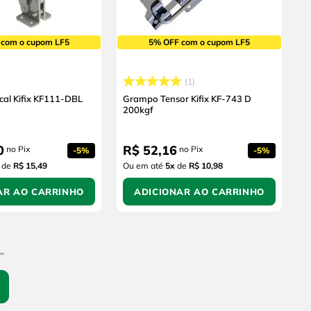
 com o cupom LF5
5% OFF com o cupom LF5
1
cal Kifix KF111-DBL
Grampo Tensor Kifix KF-743 D
200kgf
0
R$
52
,
16
no Pix
no Pix
-
5%
-
5%
de
R$ 15,49
Ou em até
5
x
de
R$ 10,98
AR AO CARRINHO
ADICIONAR AO CARRINHO