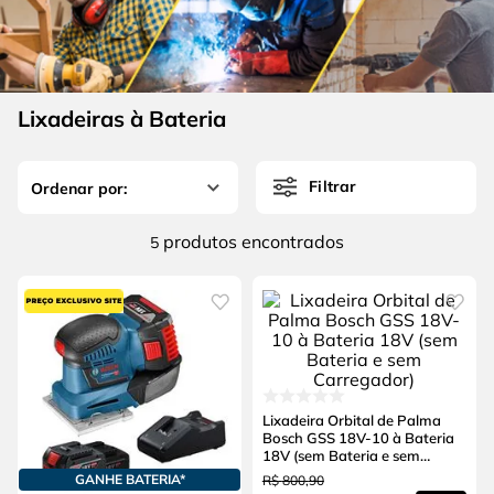
4
º
escada
6
º
fio
5
º
serra circular
7
º
chave impacto
6
º
fio
8
º
disco corte
Lixadeiras à Bateria
7
º
chave impacto
9
º
cabo flexivel
8
º
disco corte
10
º
serra copo
Filtrar
9
º
cabo flexivel
produtos
5
10
º
serra copo
Lixadeira Orbital de Palma
Bosch GSS 18V-10 à Bateria
18V (sem Bateria e sem
Carregador)
GANHE BATERIA*
R$
800
,
90