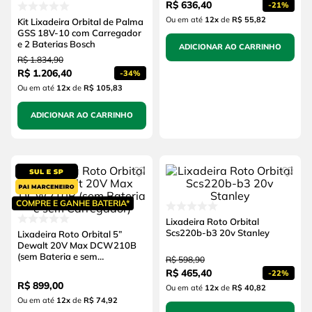
R$
636
,
40
-
21%
Ou em até
12
x
de
R$ 55,82
Kit Lixadeira Orbital de Palma
GSS 18V-10 com Carregador
e 2 Baterias Bosch
ADICIONAR AO CARRINHO
R$
1
.
834
,
90
R$
1
.
206
,
40
-
34%
Ou em até
12
x
de
R$ 105,83
ADICIONAR AO CARRINHO
COMPRE E GANHE BATERIA*
Lixadeira Roto Orbital
Scs220b-b3 20v Stanley
Lixadeira Roto Orbital 5”
Dewalt 20V Max DCW210B
(sem Bateria e sem
R$
598
,
90
Carregador)
R$
465
,
40
-
22%
R$
899
,
00
Ou em até
12
x
de
R$ 40,82
Ou em até
12
x
de
R$ 74,92