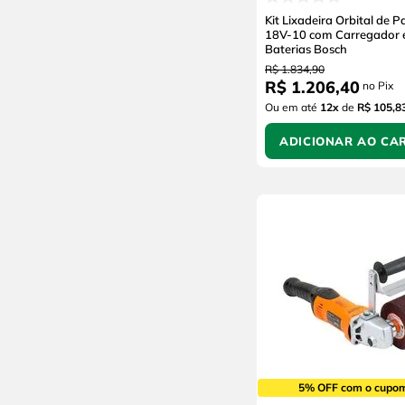
Kit Lixadeira Orbital de 
18V-10 com Carregador 
Baterias Bosch
R$
1
.
834
,
90
R$
1
.
206
,
40
no Pix
Ou em até
12
x
de
R$ 105,8
ADICIONAR AO CA
5% OFF com o cupo