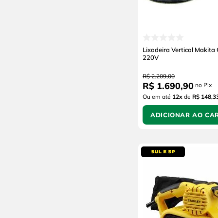
Lixadeira Vertical Makit
220V
R$
2
.
209
,
00
R$
1
.
690
,
90
no Pix
Ou em até
12
x
de
R$ 148,3
ADICIONAR AO CA