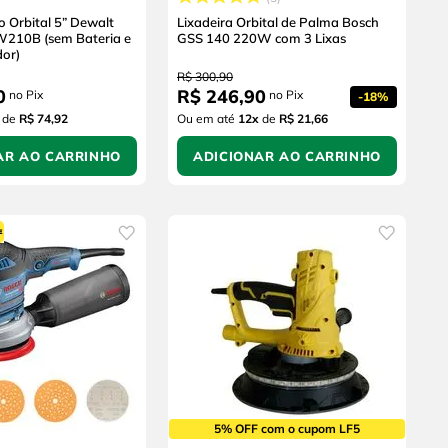
o Orbital 5” Dewalt
Lixadeira Orbital de Palma Bosch
210B (sem Bateria e
GSS 140 220W com 3 Lixas
or)
R$
300
,
90
0
R$
246
,
90
no Pix
no Pix
-
18%
de
R$ 74,92
Ou em até
12
x
de
R$ 21,66
AR AO CARRINHO
ADICIONAR AO CARRINHO
5% OFF com o cupom LF5