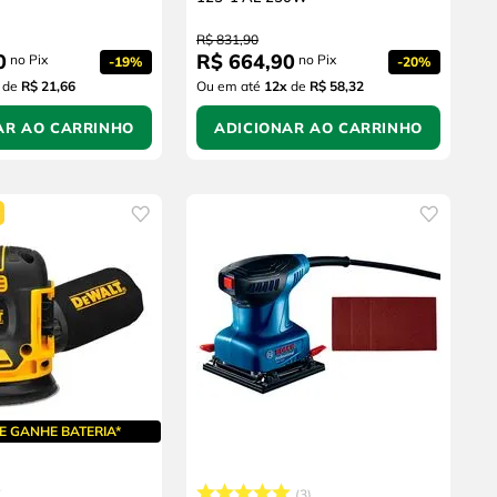
R$
831
,
90
0
R$
664
,
90
no Pix
no Pix
-
19%
-
20%
de
R$ 21,66
Ou em até
12
x
de
R$ 58,32
AR AO CARRINHO
ADICIONAR AO CARRINHO
E GANHE BATERIA*
3