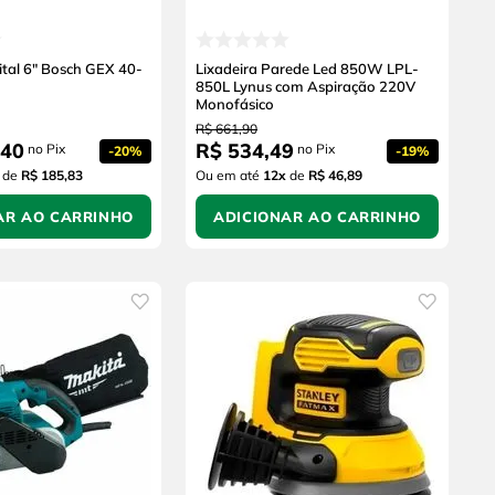
ital 6" Bosch GEX 40-
Lixadeira Parede Led 850W LPL-
850L Lynus com Aspiração 220V
Monofásico
R$
661
,
90
40
R$
534
,
49
no Pix
no Pix
-
20%
-
19%
de
R$ 185,83
Ou em até
12
x
de
R$ 46,89
AR AO CARRINHO
ADICIONAR AO CARRINHO