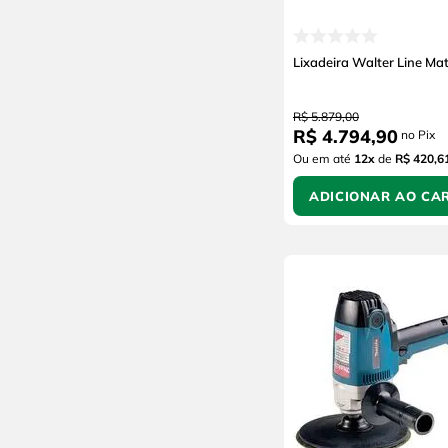
Lixadeira Walter Line Mat
R$
5
.
879
,
00
R$
4
.
794
,
90
no Pix
Ou em até
12
x
de
R$ 420,6
ADICIONAR AO CA