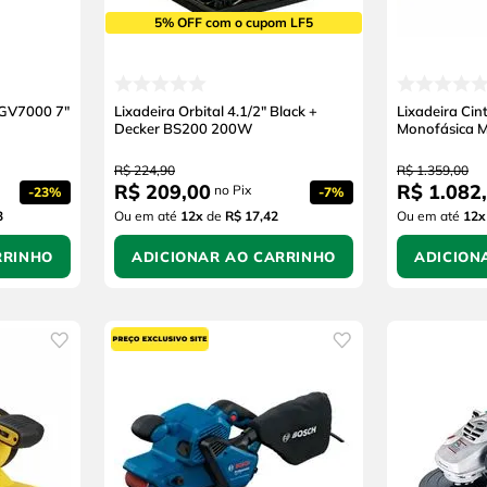
5% OFF com o cupom LF5
a GV7000 7"
Lixadeira Orbital 4.1/2" Black +
Lixadeira C
Decker BS200 200W
Monofásica M
R$
224
,
90
R$
1
.
359
,
00
R$
209
,
00
R$
1
.
082
,
no Pix
-
23%
-
7%
3
Ou em até
12
x
de
R$ 17,42
Ou em até
12
x
RRINHO
ADICIONAR AO CARRINHO
ADICION