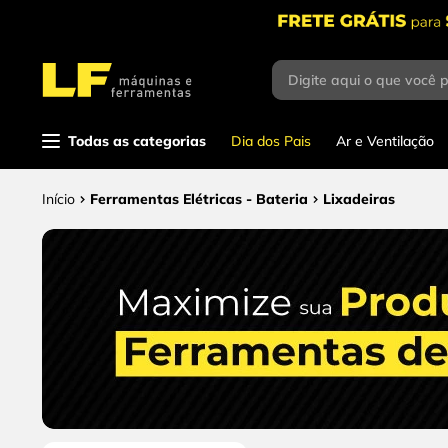
Digite aqui o que você 
Termos mais
buscados
1
º
parafusadeira
Todas as categorias
Dia dos Pais
Ar e Ventilação
2
º
caixa ferramentas
Ferramentas Elétricas - Bateria
Lixadeiras
3
º
esmerilhadeira
4
º
escada
5
º
serra circular
6
º
fio
7
º
serra copo
8
º
disco corte