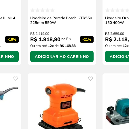
e III M14
Lixadeira de Parede Bosch GTR550
Lixadeira Orb
225mm 550W
150 400W
R$
2
.
419
,
00
R$
2
.
659
,
00
R$
1
.
918
,
90
R$
2
.
118
,
no Pix
-
18%
-
21%
1
Ou em até
12
x
de
R$ 168,33
Ou em até
12
x
RRINHO
ADICIONAR AO CARRINHO
ADICION