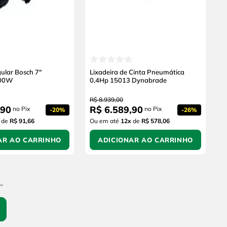
ular Bosch 7"
Lixadeira de Cinta Pneumática
00W
0,4Hp 15013 Dynabrade
R$
8
.
939
,
00
90
R$
6
.
589
,
90
no Pix
no Pix
-
20%
-
26%
de
R$ 91,66
Ou em até
12
x
de
R$ 578,06
AR AO CARRINHO
ADICIONAR AO CARRINHO