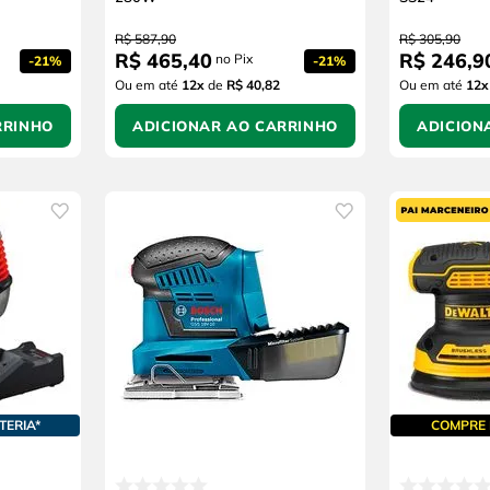
R$
587
,
90
R$
305
,
90
R$
465
,
40
R$
246
,
9
no Pix
-
21%
-
21%
Ou em até
12
x
de
R$ 40,82
Ou em até
12
x
RRINHO
ADICIONAR AO CARRINHO
ADICION
TERIA*
COMPRE 