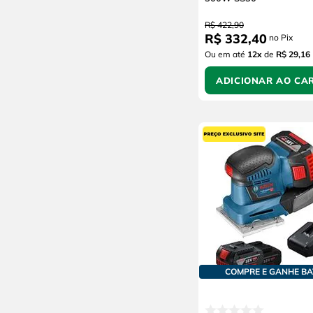
250W
BO4556
R$
422
,
90
280W
BO3710
R$
332
,
40
no Pix
300W
AT1710
Ou em até
12
x
de
R$ 29,16
400W
9910
500W
ADICIONAR AO CA
550W
650W
750W
850W
940W
900W
COMPRE E GANHE BA