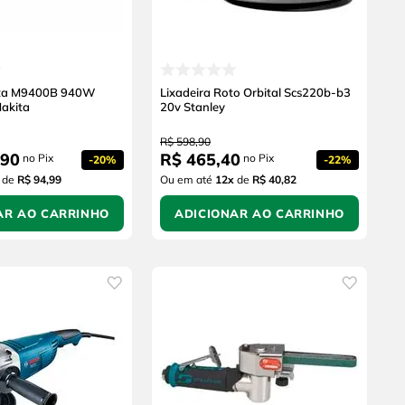
inta M9400B 940W
Lixadeira Roto Orbital Scs220b-b3
akita
20v Stanley
R$
598
,
90
90
R$
465
,
40
no Pix
no Pix
-
20%
-
22%
de
R$ 94,99
Ou em até
12
x
de
R$ 40,82
AR AO CARRINHO
ADICIONAR AO CARRINHO