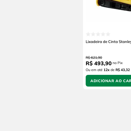
Lixadeira de Cinta Stan
R$
621
,
90
R$
493
,
90
no Pix
Ou em até
12
x
de
R$ 43,32
ADICIONAR AO CA