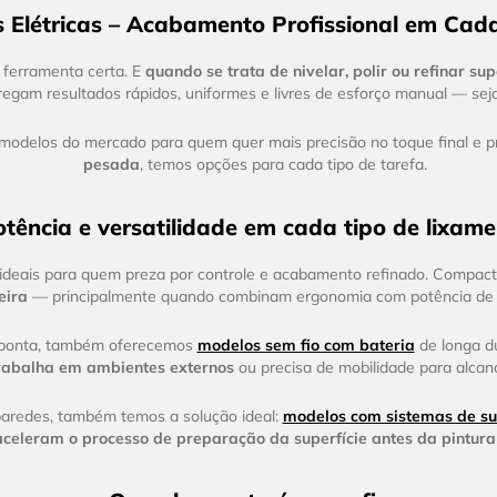
s Elétricas – Acabamento Profissional em Cada
 ferramenta certa. E
quando se trata de nivelar, polir ou refinar sup
regam resultados rápidos, uniformes e livres de esforço manual — sej
odelos do mercado para quem quer mais precisão no toque final e pr
pesada
, temos opções para cada tipo de tarefa.
otência e versatilidade em cada tipo de lixam
ideais para quem preza por controle e acabamento refinado. Compact
eira
— principalmente quando combinam ergonomia com potência de s
e ponta, também oferecemos
modelos sem fio com bateria
de longa d
rabalha em ambientes externos
ou precisa de mobilidade para alcanç
 paredes, também temos a solução ideal:
modelos com sistemas de su
aceleram o processo de preparação da superfície antes da pintura