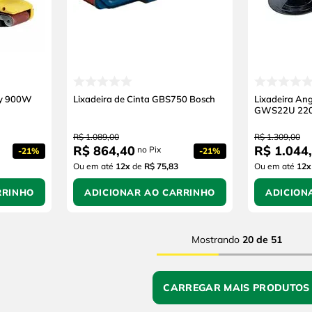
ley 900W
Lixadeira de Cinta GBS750 Bosch
Lixadeira Ang
GWS22U 22
R$
1
.
089
,
00
R$
1
.
309
,
00
R$
864
,
40
R$
1
.
044
,
no Pix
-
21%
-
21%
Ou em até
12
x
de
R$ 75,83
Ou em até
12
x
RRINHO
ADICIONAR AO CARRINHO
ADICION
Mostrando
20 de 51