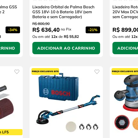
Palma GSS
Lixadeira Orbital de Palma Bosch
Lixadeira Rot
e 2
GSS 18V-10 à Bateria 18V (sem
20V Max DCW
Bateria e sem Carregador)
sem Carregad
R$
800
,
90
R$
636
,
40
R$
899
,
0
no Pix
-
34%
-
21%
3
Ou em até
12
x
de
R$ 55,82
Ou em até
12
x
RRINHO
ADICIONAR AO CARRINHO
ADICION
m LF5