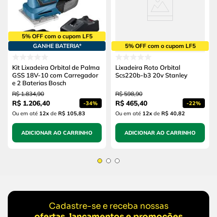
5% OFF com o cupom LF5
GANHE BATERIA*
5% OFF com o cupom LF5
Kit Lixadeira Orbital de Palma
Lixadeira Roto Orbital
GSS 18V-10 com Carregador
Scs220b-b3 20v Stanley
e 2 Baterias Bosch
R$
1
.
834
,
90
R$
598
,
90
R$
1
.
206
,
40
R$
465
,
40
-
34%
-
22%
Ou em até
12
x
de
R$ 105,83
Ou em até
12
x
de
R$ 40,82
ADICIONAR AO CARRINHO
ADICIONAR AO CARRINHO
Cadastre-se e receba nossas
ofertas, lançamentos e promoções