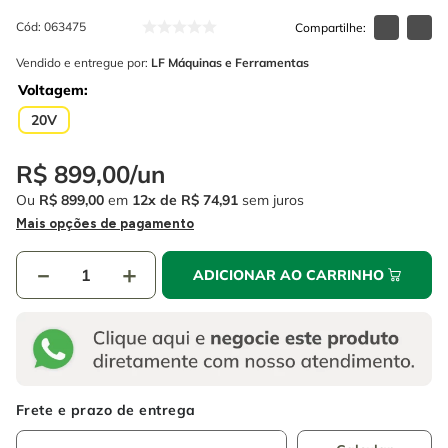
4
º
escada
6
º
serra copo
Cód
:
063475
5
º
serra circular
7
º
luva
Vendido e entregue por:
LF Máquinas e Ferramentas
6
º
serra copo
Voltagem
8
º
fio
20V
7
º
luva
9
º
lavadora alta pressão
8
º
fio
R$
10
899
º
chave impacto
,
00
/
un
Ou
R$
899
,
00
em
12
R$
74
,
91
sem juros
9
º
lavadora alta pressão
Mais opções de pagamento
10
º
chave impacto
－
＋
ADICIONAR AO CARRINHO