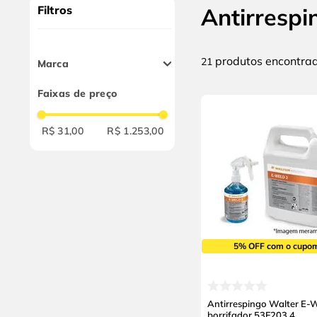
10
º
alicate
Filtros
Antirrespi
produtos
21
Marca
Walter
Faixas de preço
Carbografite
Loctite
R$ 31,00
R$ 1.253,00
Kelmack
5% OFF com o cupo
Antirrespingo Walter E-
borrifador 53F203.4