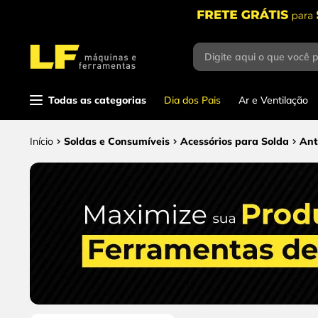
Digite aqui o que você 
Termos mais buscados
1
º
parafusadeira
Todas as categorias
Dia dos Pais
Ar e Ventilação
2
º
caixa ferramentas
3
º
esmerilhadeira
Soldas e Consumíveis
Acessórios para Solda
Ant
4
º
escada
5
º
serra circular
6
º
serra copo
7
º
luva
8
º
fio
9
º
lavadora alta pressão