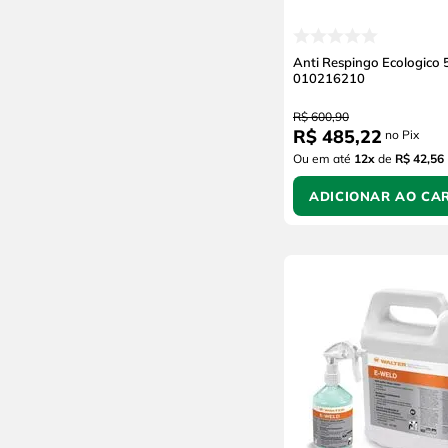
Anti Respingo Ecologico 5
010216210
R$
600
,
90
R$
485
,
22
no Pix
Ou em até
12
x
de
R$ 42,56
ADICIONAR AO CA