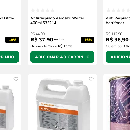
0 Litro-
Antirrespingo Aerossol Walter
Anti Resping
400ml 53F214
borrifador
R$
44
,
90
R$
112
,
90
R$
37
,
90
R$
96
,
90
no Pix
-
19%
-
16%
Ou em até
3
x
de
R$ 13,30
Ou em até
10
x
RRINHO
ADICIONAR AO CARRINHO
ADICION