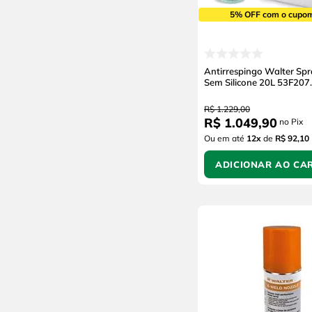
5% OFF com o cupo
Antirrespingo Walter Spr
Sem Silicone 20L 53F207
R$
1
.
229
,
00
R$
1
.
049
,
90
no Pix
Ou em até
12
x
de
R$ 92,10
ADICIONAR AO CA