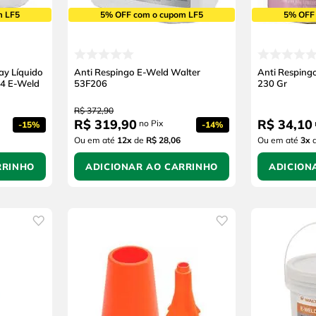
m LF5
5% OFF com o cupom LF5
5% OFF
ay Líquido
Anti Respingo E-Weld Walter
Anti Resping
.4 E-Weld
53F206
230 Gr
R$
372
,
90
R$
319
,
90
R$
34
,
10
no Pix
-
15%
-
14%
Ou em até
12
x
de
R$ 28,06
Ou em até
3
x
RRINHO
ADICIONAR AO CARRINHO
ADICION