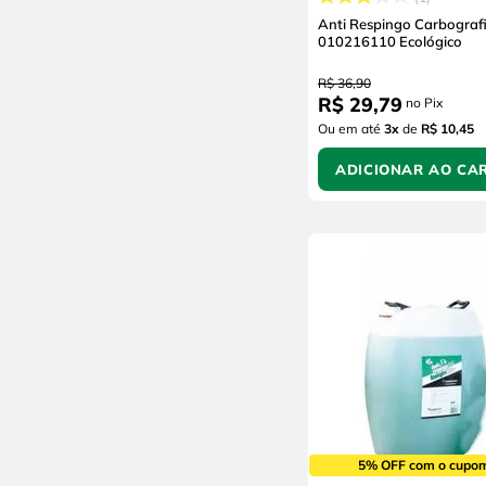
Anti Respingo Carbograf
010216110 Ecológico
R$
36
,
90
R$
29
,
79
no Pix
Ou em até
3
x
de
R$ 10,45
ADICIONAR AO CA
5% OFF com o cupo