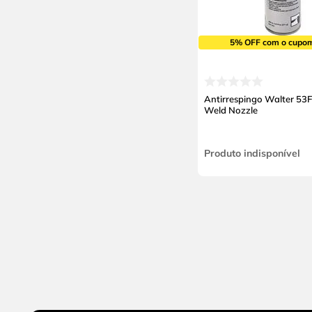
5% OFF com o cupo
Antirrespingo Walter 53
Weld Nozzle
Produto indisponível