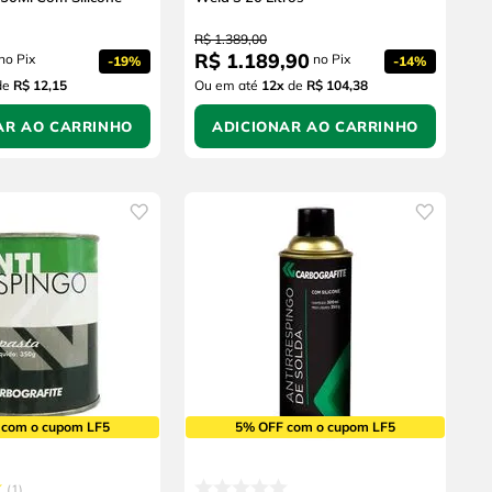
R$
1
.
389
,
00
R$
1
.
189
,
90
no Pix
no Pix
-
19%
-
14%
de
R$ 12,15
Ou em até
12
x
de
R$ 104,38
AR AO CARRINHO
ADICIONAR AO CARRINHO
 com o cupom LF5
5% OFF com o cupom LF5
1