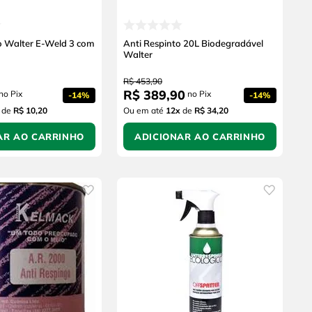
o Walter E-Weld 3 com
Anti Respinto 20L Biodegradável
Walter
R$
453
,
90
R$
389
,
90
no Pix
no Pix
-
14%
-
14%
de
R$ 10,20
Ou em até
12
x
de
R$ 34,20
AR AO CARRINHO
ADICIONAR AO CARRINHO