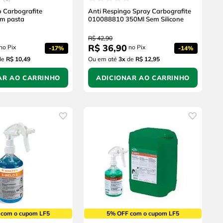
o Carbografite
Anti Respingo Spray Carbografite
m pasta
010088810 350Ml Sem Silicone
R$
42
,
90
R$
36
,
90
no Pix
no Pix
-
17%
-
14%
de
R$ 10,49
Ou em até
3
x
de
R$ 12,95
AR AO CARRINHO
ADICIONAR AO CARRINHO
 com o cupom LF5
5% OFF com o cupom LF5