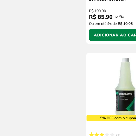
R$
100
,
90
R$
85
,
90
no Pix
Ou em até
9
x
de
R$ 10,05
ADICIONAR AO CA
5% OFF com o cupo
1