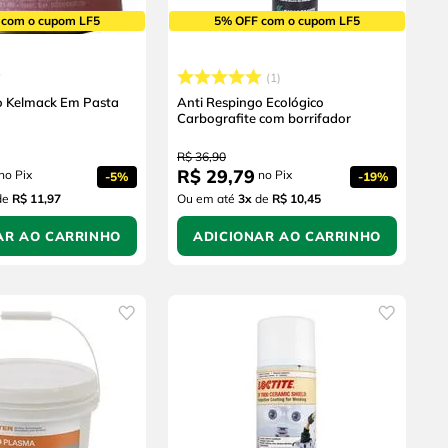
 com o cupom LF5
5% OFF com o cupom LF5
1
o Kelmack Em Pasta
Anti Respingo Ecológico
Carbografite com borrifador
R$
36
,
90
R$
29
,
79
no Pix
no Pix
-
5%
-
19%
de
R$ 11,97
Ou em até
3
x
de
R$ 10,45
AR AO CARRINHO
ADICIONAR AO CARRINHO