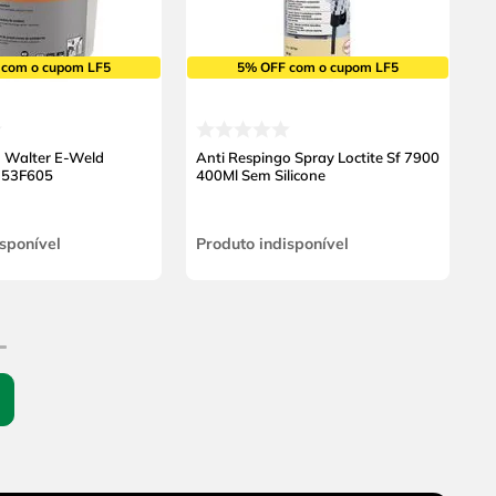
 com o cupom LF5
5% OFF com o cupom LF5
o Walter E-Weld
Anti Respingo Spray Loctite Sf 7900
 53F605
400Ml Sem Silicone
sponível
Produto indisponível