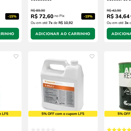
R$
89
,
90
R$
42
,
90
R$
72
,
60
R$
34
,
64
no Pix
-
15%
-
19%
Ou em até
7
x
de
R$ 10,92
Ou em até
3
x
RRINHO
ADICIONAR AO CARRINHO
ADICION
m LF5
5% OFF com o cupom LF5
5% OFF