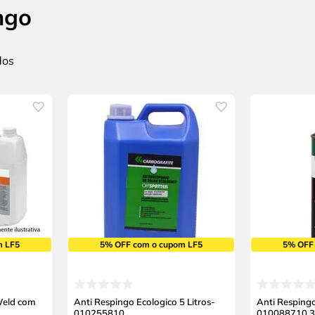
ngo
m LF5
5% OFF com o cupom LF5
5% OFF
Weld com
Anti Respingo Ecologico 5 Litros-
Anti Resping
010255810
010088710 3