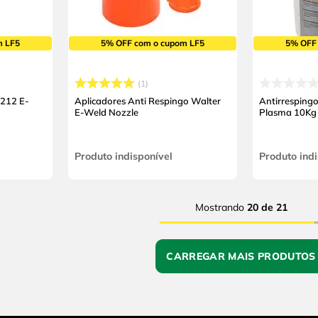
m LF5
5% OFF com o cupom LF5
5% OFF
1
F212 E-
Aplicadores Anti Respingo Walter
Antirresping
E-Weld Nozzle
Plasma 10Kg
Produto indisponível
Produto indi
Mostrando
20 de 21