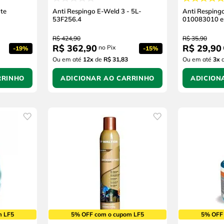
ite
Anti Respingo E-Weld 3 - 5L-
Anti Resping
53F256.4
010083010 e
R$
424
,
90
R$
35
,
90
R$
362
,
90
R$
29
,
90
no Pix
-
19%
-
15%
Ou em até
12
x
de
R$ 31,83
Ou em até
3
x
RRINHO
ADICIONAR AO CARRINHO
ADICION
m LF5
5% OFF com o cupom LF5
5% OFF