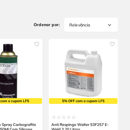
Relevância
 com o cupom LF5
5% OFF com o cupom LF5
o Spray Carbografite
Anti Respingo Walter 53F257 E-
50Ml Com Silicone
Weld 3 20 Litros