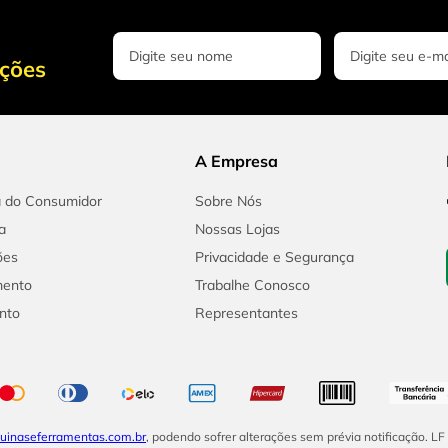
oções
A Empresa
a do Consumidor
Sobre Nós
a
Nossas Lojas
ões
Privacidade e Segurança
mento
Trabalhe Conosco
nto
Representantes
inaseferramentas.com.br
, podendo sofrer alterações sem prévia notificação. L