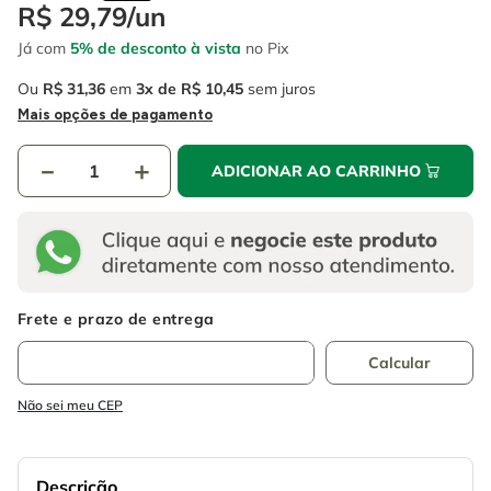
4
º
escada
R$
29
,
79
/
un
6
º
fio
Já com
5% de desconto à vista
no Pix
5
º
serra circular
7
º
chave impacto
Ou
R$
31
,
36
em
3
R$
10
,
45
sem juros
6
º
fio
8
º
disco corte
Mais opções de pagamento
7
º
chave impacto
9
º
cabo flexivel
－
＋
ADICIONAR AO CARRINHO
8
º
disco corte
10
º
serra copo
9
º
cabo flexivel
10
º
serra copo
Não sei meu CEP
Descrição