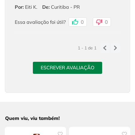
Por
:
Eiti K.
De
:
Curitiba - PR
Essa avaliação foi útil?
0
0
1 - 1
de
1
ESCREVER AVALIAÇÃO
Quem viu, viu também!