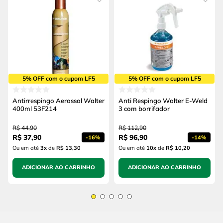
5% OFF com o cupom LF5
5% OFF com o cupom LF5
Antirrespingo Aerossol Walter
Anti Respingo Walter E-Weld
400ml 53F214
3 com borrifador
R$
44
,
90
R$
112
,
90
R$
37
,
90
R$
96
,
90
-
16%
-
14%
Ou em até
3
x
de
R$ 13,30
Ou em até
10
x
de
R$ 10,20
ADICIONAR AO CARRINHO
ADICIONAR AO CARRINHO