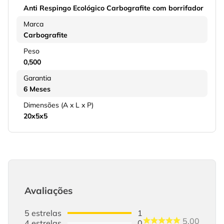
Anti Respingo Ecológico Carbografite com borrifador
Marca
Carbografite
Peso
0,500
Garantia
6 Meses
Dimensões (A x L x P)
20x5x5
Avaliações
5
estrelas
1
5.00
4
estrelas
0