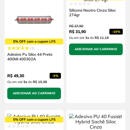
Silicone Neutro Cinza Siloc
274gr
R$
37
,
90
R$
31
,
90
-
16%
Ou em até
3
x
de
R$ 11,19
5% OFF com o cupom LF5
1
ADICIONAR AO CARRINHO
Adesivo Pu Siloc 44 Preto
400Ml 400302A
R$
49
,
30
-
5%
Ou em até
5
x
de
R$ 10,38
ADICIONAR AO CARRINHO
5% OFF com o cupom LF5