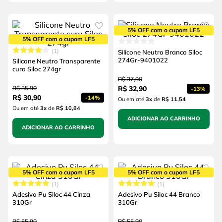
5% OFF com o cupom LF5
5% OFF com o cupom LF5
1
Silicone Neutro Branco Siloc
274Gr-9401022
Silicone Neutro Transparente
cura Siloc 274gr
R$
37
,
90
R$
35
,
90
R$
32
,
90
-
13%
R$
30
,
90
-
14%
Ou em até
3
x
de
R$ 11,54
Ou em até
3
x
de
R$ 10,84
ADICIONAR AO CARRINHO
ADICIONAR AO CARRINHO
5% OFF com o cupom LF5
5% OFF com o cupom LF5
1
1
Adesivo Pu Siloc 44 Cinza
Adesivo Pu Siloc 44 Branco
310Gr
310Gr
R$
55
,
90
R$
55
,
90