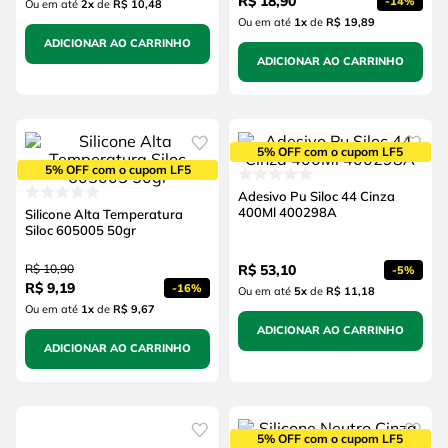
R$
18
,
90
-
14%
Ou em até
2
x
de
R$ 10,48
Ou em até
1
x
de
R$ 19,89
ADICIONAR AO CARRINHO
ADICIONAR AO CARRINHO
5% OFF com o cupom LF5
5% OFF com o cupom LF5
Adesivo Pu Siloc 44 Cinza
400Ml 400298A
Silicone Alta Temperatura
Siloc 605005 50gr
R$
10
,
90
R$
53
,
10
-
5%
R$
9
,
19
-
16%
Ou em até
5
x
de
R$ 11,18
Ou em até
1
x
de
R$ 9,67
ADICIONAR AO CARRINHO
ADICIONAR AO CARRINHO
5% OFF com o cupom LF5