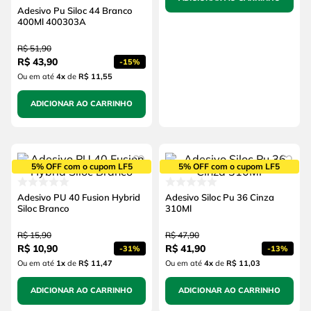
Adesivo Pu Siloc 44 Branco
400Ml 400303A
R$
51
,
90
R$
43
,
90
-
15%
Ou em até
4
x
de
R$ 11,55
ADICIONAR AO CARRINHO
5% OFF com o cupom LF5
5% OFF com o cupom LF5
Adesivo PU 40 Fusion Hybrid
Adesivo Siloc Pu 36 Cinza
Siloc Branco
310Ml
R$
15
,
90
R$
47
,
90
R$
10
,
90
R$
41
,
90
-
31%
-
13%
Ou em até
1
x
de
R$ 11,47
Ou em até
4
x
de
R$ 11,03
ADICIONAR AO CARRINHO
ADICIONAR AO CARRINHO