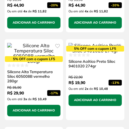
R$
44
,
90
R$
44
,
90
-
20%
-
20%
Ou em até
4
x
de
R$ 11,82
Ou em até
4
x
de
R$ 11,82
ADICIONAR AO CARRINHO
ADICIONAR AO CARRINHO
5% OFF com o cupom LF5
5% OFF com o cupom LF5
Silicone Acético Preto Siloc
9401020 274gr
Silicone Alta Temperatura
Siloc 605008B vermelho
R$
22
,
90
280gr
R$
19
,
90
-
13%
R$
35
,
90
Ou em até
2
x
de
R$ 10,48
R$
29
,
90
-
17%
Ou em até
3
x
de
R$ 10,49
ADICIONAR AO CARRINHO
ADICIONAR AO CARRINHO