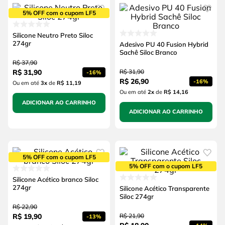
5% OFF com o cupom LF5
Silicone Neutro Preto Siloc
274gr
Adesivo PU 40 Fusion Hybrid
Sachê Siloc Branco
R$
37
,
90
R$
31
,
90
R$
31
,
90
-
16%
R$
26
,
90
-
16%
Ou em até
3
x
de
R$ 11,19
Ou em até
2
x
de
R$ 14,16
ADICIONAR AO CARRINHO
ADICIONAR AO CARRINHO
5% OFF com o cupom LF5
5% OFF com o cupom LF5
Silicone Acético branco Siloc
274gr
Silicone Acético Transparente
Siloc 274gr
R$
22
,
90
R$
19
,
90
R$
21
,
90
-
13%