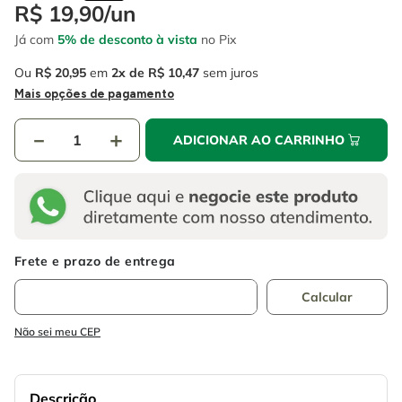
4
º
escada
R$
19
,
90
/
un
6
º
fio
Já com
5% de desconto à vista
no Pix
5
º
serra circular
7
º
chave impacto
Ou
R$
20
,
95
em
2
R$
10
,
47
sem juros
6
º
fio
8
º
disco corte
Mais opções de pagamento
7
º
chave impacto
9
º
cabo flexivel
－
＋
ADICIONAR AO CARRINHO
8
º
disco corte
10
º
serra copo
9
º
cabo flexivel
10
º
serra copo
Não sei meu CEP
Descrição