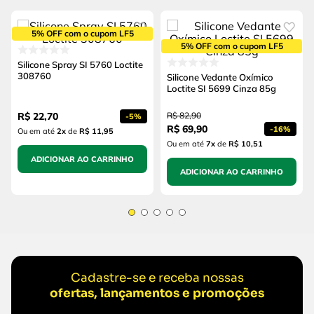
5% OFF com o cupom LF5
5% OFF com o cupom LF5
Silicone Spray SI 5760 Loctite
308760
Silicone Vedante Oxímico
Loctite SI 5699 Cinza 85g
R$
22
,
70
R$
82
,
90
-
5%
R$
69
,
90
-
16%
Ou em até
2
x
de
R$ 11,95
Ou em até
7
x
de
R$ 10,51
ADICIONAR AO CARRINHO
ADICIONAR AO CARRINHO
Cadastre-se e receba nossas
ofertas, lançamentos e promoções