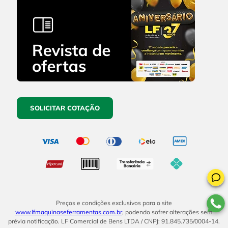
SOLICITAR COTAÇÃO
Preços e condições exclusivos para o site
www.lfmaquinaseferramentas.com.br
, podendo sofrer alterações sem
prévia notificação. LF Comercial de Bens LTDA / CNPJ: 91.845.735/0004-14.