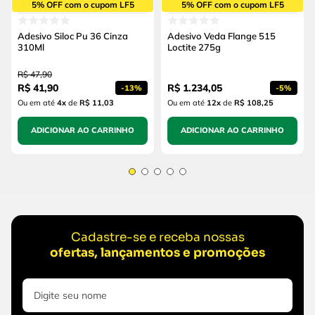
5% OFF com o cupom LF5
5% OFF com o cupom LF5
Adesivo Siloc Pu 36 Cinza
Adesivo Veda Flange 515
310Ml
Loctite 275g
R$
47
,
90
R$
41
,
90
R$
1
.
234
,
05
-
13%
-
5%
Ou em até
4
x
de
R$ 11,03
Ou em até
12
x
de
R$ 108,25
ADICIONAR AO CARRINHO
ADICIONAR AO CARRINHO
Cadastre-se e receba nossas
ofertas, lançamentos e promoções