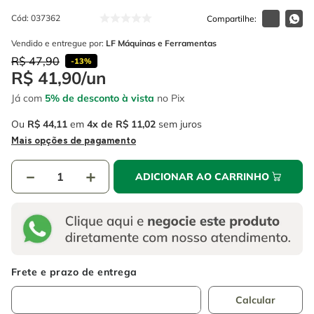
4
º
escada
6
º
serra copo
Cód
:
037362
5
º
serra circular
7
º
luva
Vendido e entregue por:
LF Máquinas e Ferramentas
6
º
serra copo
R$
47
,
90
-
13%
8
º
fio
R$
41
,
90
/
un
7
º
luva
9
º
lavadora alta pressão
Já com
5% de desconto à vista
no Pix
8
º
fio
10
º
alicate
Ou
R$
44
,
11
em
4
R$
11
,
02
sem juros
9
º
lavadora alta pressão
Mais opções de pagamento
10
º
alicate
－
＋
ADICIONAR AO CARRINHO