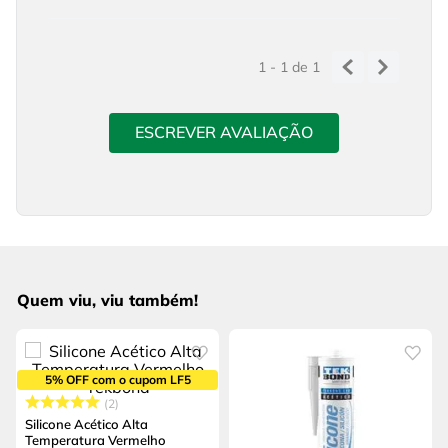
1 - 1
de
1
ESCREVER AVALIAÇÃO
Quem viu, viu também!
5% OFF com o cupom LF5
2
Silicone Acético Alta
Temperatura Vermelho