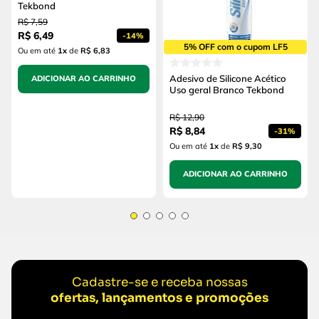
Tekbond
R$
7
,
59
R$
6
,
49
-
14%
5% OFF com o cupom LF5
Ou em até
1
x
de
R$ 6,83
Adesivo de Silicone Acético
ADICIONAR AO CARRINHO
Uso geral Branco Tekbond
R$
12
,
90
R$
8
,
84
-
31%
Ou em até
1
x
de
R$ 9,30
ADICIONAR AO CARRINHO
Cadastre-se e receba nossas
ofertas, lançamentos e promoções