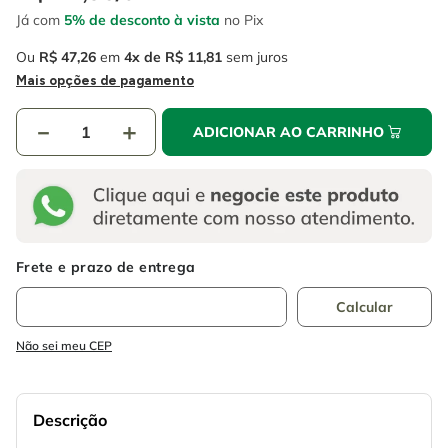
4
º
escada
6
º
fio
Já com
5% de desconto à vista
no Pix
5
º
serra circular
7
º
chave impacto
Ou
R$
47
,
26
em
4
R$
11
,
81
sem juros
Mais opções de pagamento
6
º
fio
8
º
disco corte
7
º
chave impacto
－
＋
9
º
cabo flexivel
ADICIONAR AO CARRINHO
8
º
disco corte
10
º
serra copo
9
º
cabo flexivel
10
º
serra copo
Não sei meu CEP
Descrição