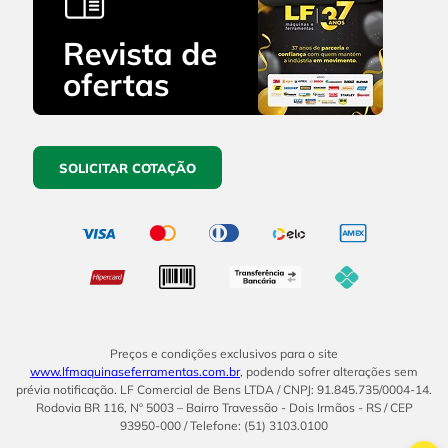
SOLICITAR COTAÇÃO
Preços e condições exclusivos para o site
www.lfmaquinaseferramentas.com.br
, podendo sofrer alterações sem
prévia notificação. LF Comercial de Bens LTDA / CNPJ: 91.845.735/0004-14.
Rodovia BR 116, Nº 5003 – Bairro Travessão - Dois Irmãos - RS / CEP
93950-000 / Telefone: (51) 3103.0100