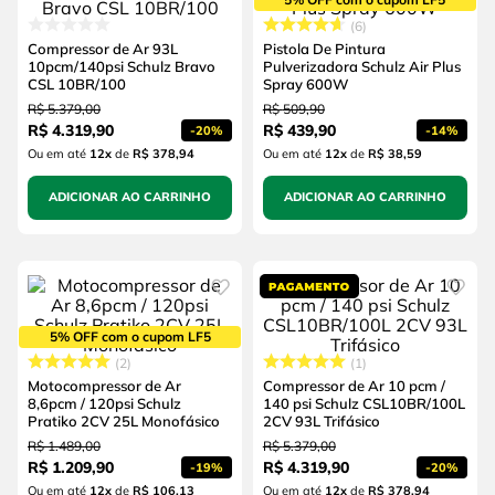
6
Compressor de Ar 93L
Pistola De Pintura
10pcm/140psi Schulz Bravo
Pulverizadora Schulz Air Plus
CSL 10BR/100
Spray 600W
R$
5
.
379
,
00
R$
509
,
90
R$
4
.
319
,
90
R$
439
,
90
-
20%
-
14%
Ou em até
12
x
de
R$ 378,94
Ou em até
12
x
de
R$ 38,59
ADICIONAR AO CARRINHO
ADICIONAR AO CARRINHO
5% OFF com o cupom LF5
2
1
Motocompressor de Ar
Compressor de Ar 10 pcm /
8,6pcm / 120psi Schulz
140 psi Schulz CSL10BR/100L
Pratiko 2CV 25L Monofásico
2CV 93L Trifásico
R$
1
.
489
,
00
R$
5
.
379
,
00
R$
1
.
209
,
90
R$
4
.
319
,
90
-
19%
-
20%
Ou em até
12
x
de
R$ 106,13
Ou em até
12
x
de
R$ 378,94