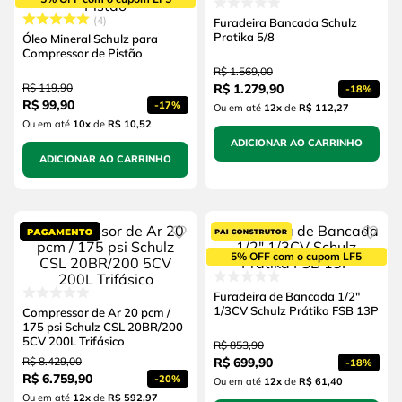
4
Furadeira Bancada Schulz
Pratika 5/8
Óleo Mineral Schulz para
Compressor de Pistão
R$
1
.
569
,
00
R$
119
,
90
R$
1
.
279
,
90
-
18%
R$
99
,
90
-
17%
Ou em até
12
x
de
R$ 112,27
Ou em até
10
x
de
R$ 10,52
ADICIONAR AO CARRINHO
ADICIONAR AO CARRINHO
5% OFF com o cupom LF5
Furadeira de Bancada 1/2"
1/3CV Schulz Prátika FSB 13P
Compressor de Ar 20 pcm /
175 psi Schulz CSL 20BR/200
5CV 200L Trifásico
R$
853
,
90
R$
8
.
429
,
00
R$
699
,
90
-
18%
R$
6
.
759
,
90
-
20%
Ou em até
12
x
de
R$ 61,40
Ou em até
12
x
de
R$ 592,97