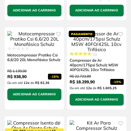
ADICIONAR AO CARRINHO
ADICIONAR AO CARRINHO
1
Motocompressor Pratiko Csi
6,6/20 20L Monofásico Schulz
Compressor de Ar
40pcm/175psi Schulz MSW
40FO/425L 10cv Trifásico
R$
1
.
139
,
00
R$
938
,
90
R$
22
.
723
,
89
-
18%
R$
18
.
299
,
90
-
19%
Ou em até
12
x
de
R$ 82,36
Ou em até
12
x
de
R$ 1.605,25
ADICIONAR AO CARRINHO
ADICIONAR AO CARRINHO