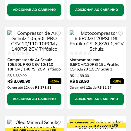
ADICIONAR AO CARRINHO
ADICIONAR AO CARRINHO
Compressor de Ar Schulz
Motocompressor
105,50L PRO CSV 10/110
6,6PCM/120PSI 19L Pratiko
10PCM / 140PSI 2CV Trifásico
CSI 6,6/20 1,5CV Schulz
R$
3
.
859
,
00
R$
1
.
139
,
00
R$
3
.
099
,
90
R$
929
,
90
-
20%
-
18%
Ou em até
12
x
de
R$ 271,92
Ou em até
12
x
de
R$ 81,57
ADICIONAR AO CARRINHO
ADICIONAR AO CARRINHO
5% OFF com o cupom LF5
5% OFF com o cupom LF5