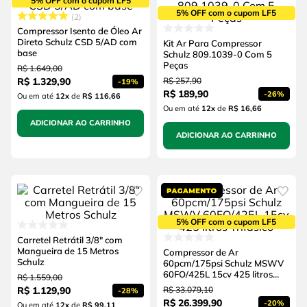
5% OFF com o cupom LF5
5% OFF com o cupom LF5
2
Compressor Isento de Óleo Ar
Direto Schulz CSD 5/AD com
Kit Ar Para Compressor
base
Schulz 809.1039-0 Com 5
Peças
R$
1
.
649
,
00
R$
1
.
329
,
90
R$
257
,
90
-
19%
R$
189
,
90
-
26%
Ou em até
12
x
de
R$ 116,66
Ou em até
12
x
de
R$ 16,66
ADICIONAR AO CARRINHO
ADICIONAR AO CARRINHO
5% OFF com o cupom LF5
Carretel Retrátil 3/8" com
Mangueira de 15 Metros
Compressor de Ar
Schulz
60pcm/175psi Schulz MSWV
60FO/425L 15cv 425 litros
R$
1
.
559
,
00
Trifásico
R$
1
.
129
,
90
R$
33
.
079
,
10
-
28%
R$
26
.
399
,
90
-
20%
Ou em até
12
x
de
R$ 99,11