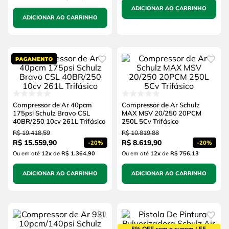
ADICIONAR AO CARRINHO
ADICIONAR AO CARRINHO
Compressor de Ar 40pcm
Compressor de Ar Schulz
175psi Schulz Bravo CSL
MAX MSV 20/250 20PCM
40BR/250 10cv 261L Trifásico
250L 5Cv Trifásico
R$
19
.
418
,
59
R$
10
.
819
,
88
R$
15
.
559
,
90
R$
8
.
619
,
90
-
20%
-
20%
Ou em até
12
x
de
R$ 1.364,90
Ou em até
12
x
de
R$ 756,13
ADICIONAR AO CARRINHO
ADICIONAR AO CARRINHO
5% OFF com o cupom LF5