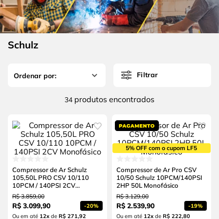
4
º
escada
6
º
fio
5
º
serra circular
7
º
serra copo
6
º
fio
Schulz
8
º
cabo flexivel
7
º
serra copo
9
º
chave impacto
Filtrar
8
º
cabo flexivel
10
º
disco corte
9
º
chave impacto
produtos
34
10
º
disco corte
5% OFF com o cupom LF5
Compressor de Ar Schulz
Compressor de Ar Pro CSV
105,50L PRO CSV 10/110
10/50 Schulz 10PCM/140PSI
10PCM / 140PSI 2CV
2HP 50L Monofásico
Monofásico
R$
3
.
859
,
00
R$
3
.
129
,
00
R$
3
.
099
,
90
R$
2
.
539
,
90
-
20%
-
19%
Ou em até
12
x
de
R$ 271,92
Ou em até
12
x
de
R$ 222,80