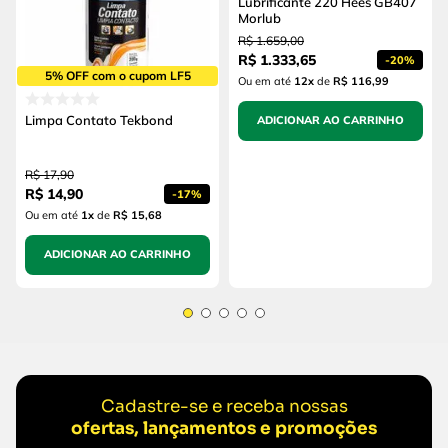
Lubrificante 220 Hees GB407
Morlub
R$
1
.
659
,
00
R$
1
.
333
,
65
-
20%
5% OFF com o cupom LF5
Ou em até
12
x
de
R$ 116,99
Limpa Contato Tekbond
ADICIONAR AO CARRINHO
R$
17
,
90
R$
14
,
90
-
17%
Ou em até
1
x
de
R$ 15,68
ADICIONAR AO CARRINHO
Cadastre-se e receba nossas
ofertas, lançamentos e promoções