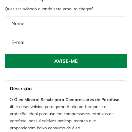
4
º
escada
6
º
serra copo
5
º
serra circular
7
º
luva
6
º
serra copo
8
º
fio
7
º
luva
9
º
lavadora alta pressão
8
º
fio
10
º
chave impacto
9
º
lavadora alta pressão
10
º
chave impacto
Descrição
O
Óleo Mineral Schulz para Compressores de Parafuso
4L
é desenvolvido para garantir alta performance e
proteção. Ideal para uso em compressores rotativos de
parafuso, possui aditivos antiespumantes que
proporcionam baixo consumo de óleo.