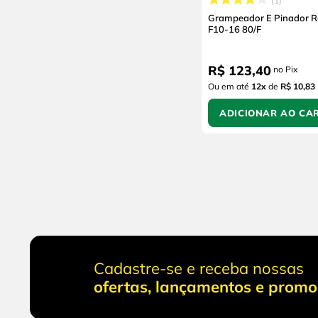
1
Grampeador E Pinador 
F10-16 80/F
R$
123
,
40
no Pix
Ou em até
12
x
de
R$ 10,83
ADICIONAR AO CA
Cadastre-se e receba nossas
ofertas, lançamentos e prom