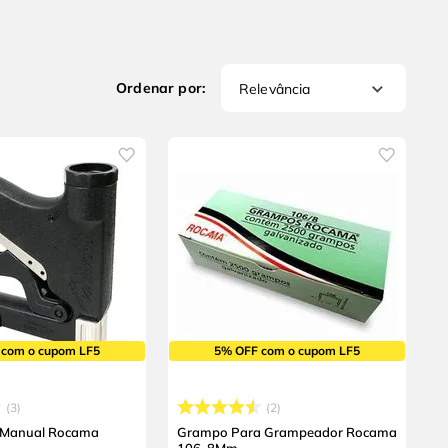
Relevância
 com o cupom LF5
5% OFF com o cupom LF5
3
2
 Manual Rocama
Grampo Para Grampeador Rocama