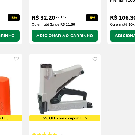
Premium 106
R$
32
,
20
R$
106
,
3
no Pix
-
5%
-
5%
Ou em até
3
x
de
R$ 11,30
Ou em até
10
x
RRINHO
ADICIONAR AO CARRINHO
ADICION
m LF5
5% OFF com o cupom LF5