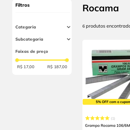
9
º
cabo flexivel
Filtros
Rocama
10
º
serra copo
produtos
6
Categoria
Grampeadores e
Subcategoria
Grampos
Grampos e Pinos
Faixas de preço
Grampeador Manual
R$ 17,00
R$ 187,00
5% OFF com o cupo
1
Grampo Rocama 106/6