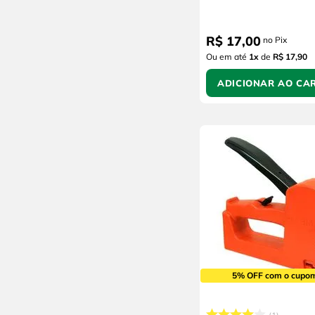
R$
17
,
00
no Pix
Ou em até
1
x
de
R$ 17,90
ADICIONAR AO CA
5% OFF com o cupo