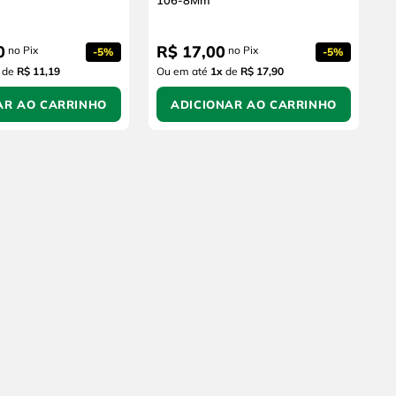
106-8Mm
0
R$
17
,
00
no Pix
no Pix
-
5%
-
5%
de
R$ 11,19
Ou em até
1
x
de
R$ 17,90
AR AO CARRINHO
ADICIONAR AO CARRINHO