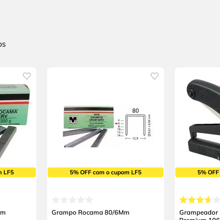
m LF5
5% OFF com o cupom LF5
5% OFF
Mm
Grampo Rocama 80/6Mm
Grampeador