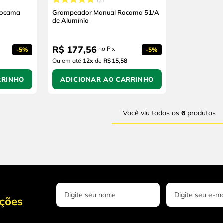
2
Rocama
Grampeador Manual Rocama 51/A
de Alumínio
R$
177
,
56
no Pix
-
5%
-
5%
Ou em até
12
x
de
R$ 15,58
RRINHO
ADICIONAR AO CARRINHO
Você viu todos os
6
produtos
oções