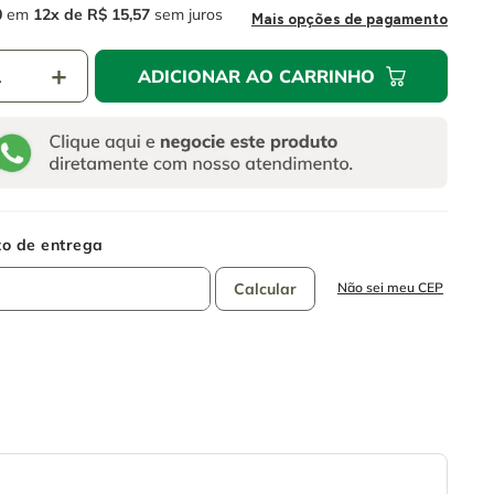
0
em
12
R$
15
,
57
sem juros
Mais opções de pagamento
＋
ADICIONAR AO CARRINHO
Não sei meu CEP