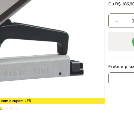
Ou
R$
186
,
9
－
 com o cupom LF5