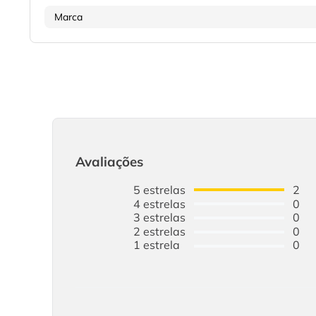
Marca
Avaliações
5
estrelas
2
4
estrelas
0
3
estrelas
0
2
estrelas
0
1
estrela
0