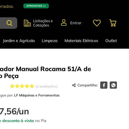
Licitações e
Entrar
Cotações
Jardim e Agrícola
Limpeza
Materiais Elétricos
Outlet
ador Manual Rocama 51/A de
o
Peça
2
avaliações
egue por:
LF Máquinas e Ferramentas
7
,
56
/
un
 desconto à vista
no Pix