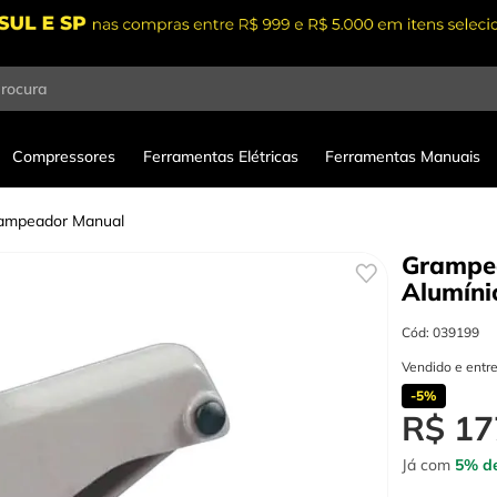
procura
Compressores
Ferramentas Elétricas
Ferramentas Manuais
ampeador Manual
Grampe
Alumíni
Cód
:
039199
Vendido e entr
-
5%
R$
17
Já com
5% de