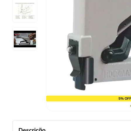
9
º
cabo flexivel
10
º
serra copo
5% OFF
Descrição