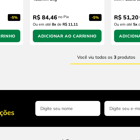
R$
84
,
46
R$
51
,
20
no Pix
-
5%
-
5%
Ou em até
8
x
de
R$ 11,11
Ou em até
5
x
RRINHO
ADICIONAR AO CARRINHO
ADICION
Você viu todos os
3
produtos
oções