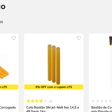
ão
m LF5
5% OFF com o cupom LF5
1
 Corrugada
Cola Bastão 3M Jet-Melt liso 14,5 x
Bastão de Co
48,5mm 1kg
mm Pacote c