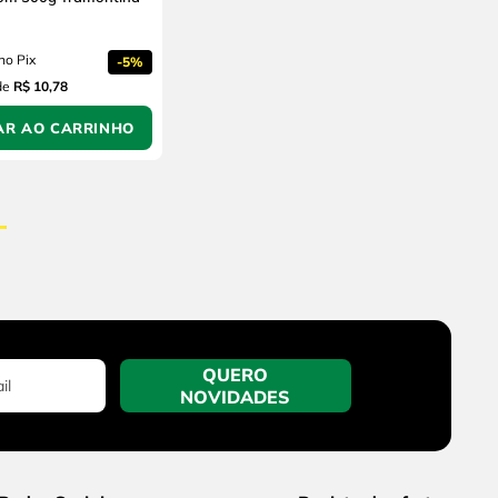
no Pix
-
5%
de
R$ 10,78
AR AO CARRINHO
QUERO
NOVIDADES