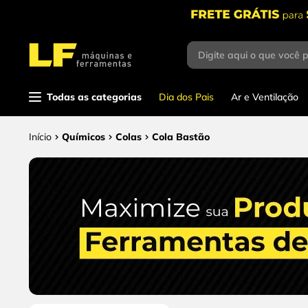
Digite aqui o que você 
Termos mais buscados
1
º
parafusadeira
Todas as categorias
Dia dos Pais
Ar e Ventilação
2
º
caixa ferramentas
3
º
esmerilhadeira
Químicos
Colas
Cola Bastão
4
º
escada
5
º
serra circular
6
º
serra copo
7
º
luva
8
º
fio
9
º
lavadora alta pressão