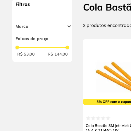
10
º
alicate
Filtros
Cola Bast
produtos
3
Marca
3M
Faixas de preço
Tramontina
R$ 53,00
R$ 144,00
5% OFF com o cupo
Cola Bastão 3M Jet-Melt
15,4 X 215Mm 1Kg