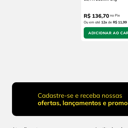
R$
136
,
70
no Pix
Ou em até
12
x
de
R$ 11,99
ADICIONAR AO CA
Cadastre-se e receba nossas
ofertas, lançamentos e prom