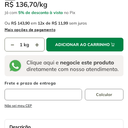
4
º
escada
R$
136
,
70
/
kg
6
º
fio
Já com
5% de desconto à vista
no Pix
5
º
serra circular
7
º
chave impacto
Ou
R$
143
,
90
em
12
R$
11
,
99
sem juros
6
º
fio
8
º
disco corte
Mais opções de pagamento
7
º
chave impacto
9
º
cabo flexivel
－
＋
ADICIONAR AO CARRINHO
8
º
disco corte
10
º
serra copo
9
º
cabo flexivel
10
º
serra copo
Não sei meu CEP
Descrição