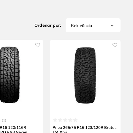
Relevância
1
 R16 120/116R
Pneu 265/75 R16 123/120R Brutus
PRO RA8 Nexen
T/A Xbri