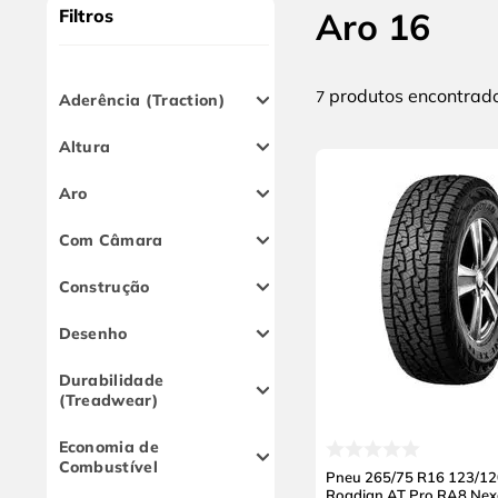
10
º
alicate
Filtros
Aro 16
produtos
7
Aderência (Traction)
A
Altura
70
Aro
75
Aro 16
Com Câmara
Não
Construção
Radial
Desenho
Simétrico
Durabilidade
Direcional
(Treadwear)
560
Economia de
400
Combustível
Pneu 265/75 R16 123/1
F
Roadian AT Pro RA8 Nex