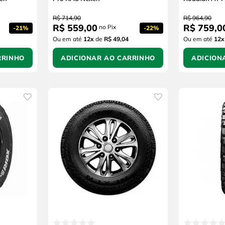
R$
714
,
90
R$
964
,
90
R$
559
,
00
R$
759
,
0
no Pix
-
21%
-
22%
Ou em até
12
x
de
R$ 49,04
Ou em até
12
x
RRINHO
ADICIONAR AO CARRINHO
ADICION