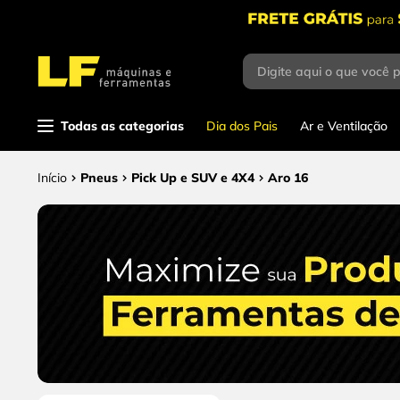
Digite aqui o que você 
Termos mais buscados
1
º
parafusadeira
Todas as categorias
Dia dos Pais
Ar e Ventilação
2
º
caixa ferramentas
3
º
esmerilhadeira
Pneus
Pick Up e SUV e 4X4
Aro 16
4
º
escada
5
º
serra circular
6
º
serra copo
7
º
luva
8
º
fio
9
º
lavadora alta pressão