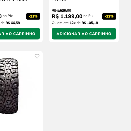
R$
1
.
529
,
00
0
R$
1
.
199
,
00
no Pix
no Pix
-
21%
-
22%
de
R$ 66,58
Ou em até
12
x
de
R$ 105,18
AR AO CARRINHO
ADICIONAR AO CARRINHO