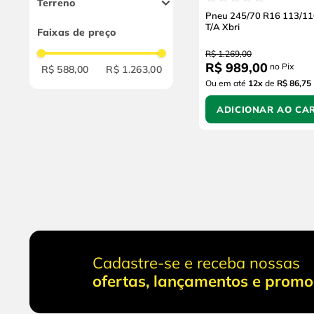
Terreno
B
Pneu 245/70 R16 113/11
HT (Pavimentada)
T/A Xbri
Faixas de preço
AT (Todos os terrenos)
R$
1
.
269
,
00
MT (Terra)
R$
989
,
00
no Pix
R$ 588,00
R$ 1.263,00
Ou em até
12
x
de
R$ 86,75
ADICIONAR AO CA
Cadastre-se e receba nossas
ofertas, lançamentos e prom