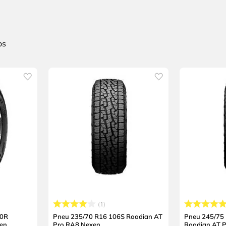
1
20R
Pneu 235/70 R16 106S Roadian AT
Pneu 245/75
en
Pro RA8 Nexen
Roadian AT 