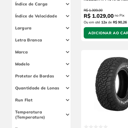
Índice de Carga
R$
1
.
309
,
00
106 (950 kg)
R$
1
.
029
,
00
no Pix
Índice de Velocidade
107 (975 kg)
Ou em até
12
x
de
R$ 90,26
Q (160 km/h)
113 (1150 kg)
Largura
R (170 km/h)
ADICIONAR AO CA
119 (1360 kg)
235
S (180 km/h)
Letra Branca
120 (1400 kg)
245
T (190 km/h)
Sim
123 (1.550kg) / 120
265
Marca
(1.450kg)
Não
Nexen
Modelo
Xbri
Roadian AT PRO RA8
Kumho
Protetor de Bordas
Roadian AT Pro RA8
Sim
Nexen
Quantidade de Lonas
Não
Roadian AT 4X4
4
Road Venture MT
Run Flat
8
KL71
Não
10
Brutus T/A
Temperatura
(Temperature)
Brutus T/A Xbri
A