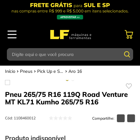
Digite aqui o que você procura
Pneus
Pick Up e SUV e 4X4
Aro 16
Termos mais buscados
Digite aqui o que você procura
1
º
parafusadeira
Pneu 265/75 R16 119Q Road Venture
Termos mais buscados
2
º
caixa ferramentas
MT KL71 Kumho
265/75 R16
1
º
parafusadeira
3
º
esmerilhadeira
2
º
caixa ferramentas
Cód
:
1108460012
4
º
escada
3
º
esmerilhadeira
5
º
serra circular