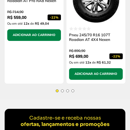
Roadian AT Pro RA8 Nexen
R$
714
,
90
R$
559
,
00
-
22%
Ou em até
12
x
de
R$ 49,04
Pneu 245/70 R16 107T
ADICIONAR AO CARRINHO
Roadian AT 4X4 Nexen
R$
890
,
90
R$
699
,
00
-
22%
Ou em até
12
x
de
R$ 61,32
ADICIONAR AO CARRINHO
Cadastre-se e receba nossas
ofertas, lançamentos e promoções