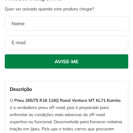
4
º
escada
6
º
fio
5
º
serra circular
7
º
serra copo
6
º
fio
8
º
chave impacto
7
º
serra copo
9
º
cabo flexivel
8
º
chave impacto
10
º
disco corte
9
º
cabo flexivel
10
º
disco corte
Descrição
O
Pneu 265/75 R16 119Q Road Venture MT KL71 Kumho
é o verdadeiro pneu off-road, pois é preparado para
enfrentar as condições mais adversas do off-road
esportivo ou funcional. Desenvolvido para fornecer máxima
tração em Jipes, Pick-ups e todos carros que procuram