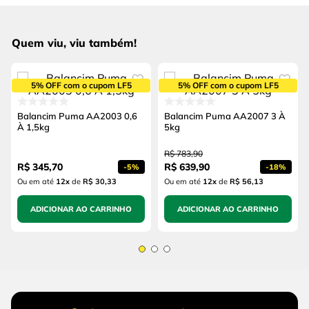
Quem viu, viu também!
5% OFF com o cupom LF5
5% OFF com o cupom LF5
Balancim Puma AA2003 0,6
Balancim Puma AA2007 3 À
À 1,5kg
5kg
R$
783
,
90
R$
345
,
70
R$
639
,
90
-
5%
-
18%
Ou em até
12
x
de
R$ 30,33
Ou em até
12
x
de
R$ 56,13
ADICIONAR AO CARRINHO
ADICIONAR AO CARRINHO