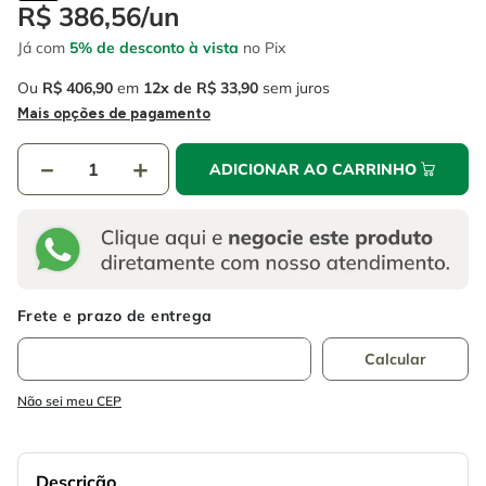
4
º
escada
R$
386
,
56
/
un
6
º
fio
Já com
5% de desconto à vista
no Pix
5
º
serra circular
7
º
serra copo
Ou
R$
406
,
90
em
12
R$
33
,
90
sem juros
6
º
fio
8
º
chave impacto
Mais opções de pagamento
7
º
serra copo
9
º
cabo flexivel
－
＋
ADICIONAR AO CARRINHO
8
º
chave impacto
10
º
disco corte
9
º
cabo flexivel
10
º
disco corte
Não sei meu CEP
Descrição