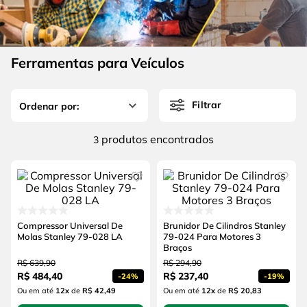
4
º
escada
6
º
fio
5
º
serra circular
7
º
serra copo
6
º
fio
Ferramentas para Veículos
8
º
disco corte
7
º
serra copo
9
º
chave impacto
Filtrar
8
º
disco corte
10
º
luva
9
º
chave impacto
produtos
3
10
º
luva
Compressor Universal De
Brunidor De Cilindros Stanley
Molas Stanley 79-028 LA
79-024 Para Motores 3
Braços
R$
639
,
90
R$
294
,
90
R$
484
,
40
R$
237
,
40
-
24%
-
19%
Ou em até
12
x
de
R$ 42,49
Ou em até
12
x
de
R$ 20,83