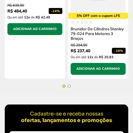
R$
639
,
90
R$
484
,
40
-
24%
5% OFF com o cupom LF5
Ou em até
12
x
de
R$ 42,49
Brunidor De Cilindros Stanley
ADICIONAR AO CARRINHO
79-024 Para Motores 3
Braços
R$
294
,
90
R$
237
,
40
-
19%
Ou em até
12
x
de
R$ 20,83
ADICIONAR AO CARRINHO
Cadastre-se e receba nossas
ofertas, lançamentos e promoções