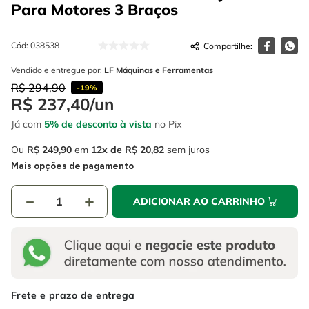
4
º
escada
Para Motores 3 Braços
6
º
serra copo
5
º
serra circular
7
º
luva
Cód
:
038538
6
º
serra copo
8
º
fio
Vendido e entregue por:
LF Máquinas e Ferramentas
7
º
luva
R$
294
,
90
9
º
alicate
-
19%
R$
237
,
40
/
un
8
º
fio
10
º
chave impacto
Já com
5% de desconto à vista
no Pix
9
º
alicate
Ou
R$
249
,
90
em
12
R$
20
,
82
sem juros
10
º
chave impacto
Mais opções de pagamento
－
＋
ADICIONAR AO CARRINHO