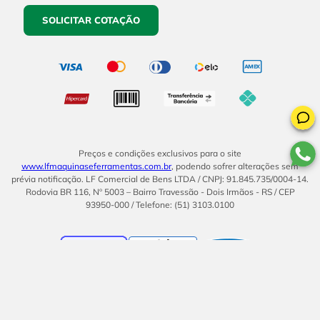
SOLICITAR COTAÇÃO
Preços e condições exclusivos para o site
www.lfmaquinaseferramentas.com.br
, podendo sofrer alterações sem
prévia notificação. LF Comercial de Bens LTDA / CNPJ: 91.845.735/0004-14.
Rodovia BR 116, Nº 5003 – Bairro Travessão - Dois Irmãos - RS / CEP
93950-000 / Telefone: (51) 3103.0100
BOM