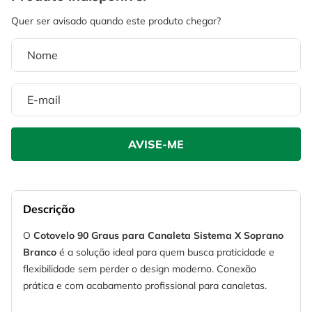
4
º
escada
6
º
serra copo
5
º
serra circular
7
º
luva
6
º
serra copo
8
º
fio
7
º
luva
9
º
lavadora alta pressão
8
º
fio
10
º
alicate
9
º
lavadora alta pressão
10
º
alicate
Descrição
O
Cotovelo 90 Graus para Canaleta Sistema X Soprano
Branco
é a solução ideal para quem busca praticidade e
flexibilidade sem perder o design moderno. Conexão
prática e com acabamento profissional para canaletas.