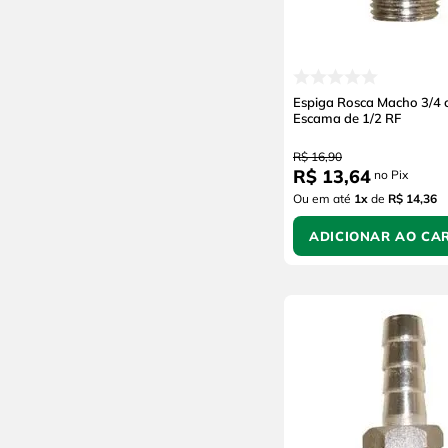
Espiga Rosca Macho 3/4
Escama de 1/2 RF
R$
16
,
90
R$
13
,
64
no Pix
Ou em até
1
x
de
R$ 14,36
ADICIONAR AO CA