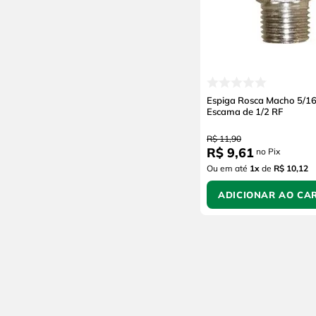
Espiga Rosca Macho 5/1
Escama de 1/2 RF
R$
11
,
90
R$
9
,
61
no Pix
Ou em até
1
x
de
R$ 10,12
ADICIONAR AO CA