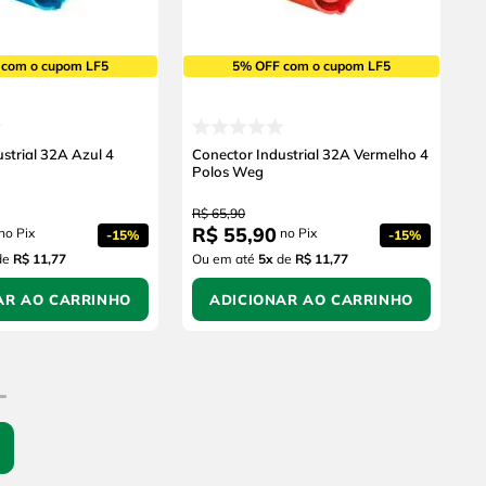
 com o cupom LF5
5% OFF com o cupom LF5
strial 32A Azul 4
Conector Industrial 32A Vermelho 4
Polos Weg
R$
65
,
90
R$
55
,
90
no Pix
no Pix
-
15%
-
15%
de
R$ 11,77
Ou em até
5
x
de
R$ 11,77
AR AO CARRINHO
ADICIONAR AO CARRINHO