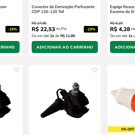
 com
Conector de Derivação Perfurante
Espiga Rosca
CDP 120-120 Taf
Escama de 5/
R$
27
,
90
R$
5
,
29
R$
22
,
53
R$
4
,
28
no Pix
no
-
19%
-
19%
Ou em até
2
x
de
R$ 11,86
Ou em até
1
x
RRINHO
ADICIONAR AO CARRINHO
ADICION
5% OFF