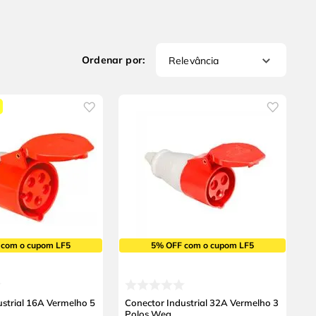
Relevância
 com o cupom LF5
5% OFF com o cupom LF5
ustrial 16A Vermelho 5
Conector Industrial 32A Vermelho 3
Polos Weg