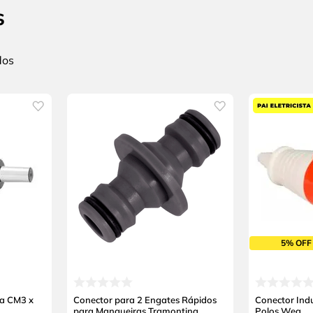
s
5% OFF
ca CM3 x
Conector para 2 Engates Rápidos
Conector Ind
para Mangueiras Tramontina
Polos Weg