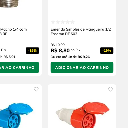
 Macho 1/4 com
Emenda Simples de Mangueira 1/2
8 RF
Escama RF 603
R$
10
,
90
R$
8
,
80
 Pix
no Pix
-
19%
-
19%
de
R$ 5,01
Ou em até
1
x
de
R$ 9,26
AR AO CARRINHO
ADICIONAR AO CARRINHO