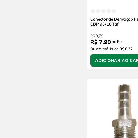
Conector de Derivação P
CDP 95-10 Taf
R$
9
,
79
R$
7
,
90
no Pix
Ou em até
1
x
de
R$ 8,32
ADICIONAR AO CA