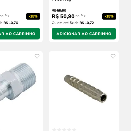
R$
59
,
90
R$
50
,
90
no Pix
no Pix
-
15%
-
15%
de
R$ 10,76
Ou em até
5
x
de
R$ 10,72
AR AO CARRINHO
ADICIONAR AO CARRINHO