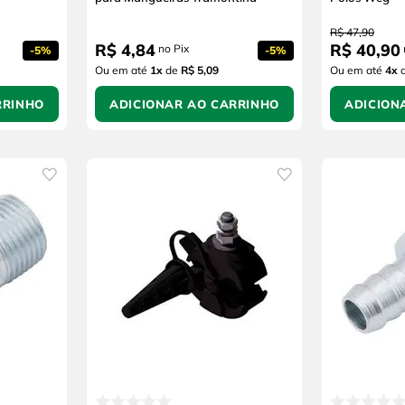
R$
47
,
90
R$
4
,
84
R$
40
,
90
no Pix
-
5%
-
5%
Ou em até
1
x
de
R$ 5,09
Ou em até
4
x
RRINHO
ADICIONAR AO CARRINHO
ADICION