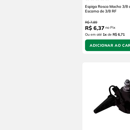
Espiga Rosca Macho 3/8
Escama de 3/8 RF
R$
7
,
89
R$
6
,
37
no Pix
Ou em até
1
x
de
R$ 6,71
ADICIONAR AO CA