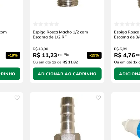
 com
Espiga Rosca Macho 1/2 com
Espiga Rosca
Escama de 1/2 RF
Escama de 3/
R$
13
,
90
R$
5
,
89
R$
11
,
23
R$
4
,
76
no Pix
no
-
19%
-
19%
Ou em até
1
x
de
R$ 11,82
Ou em até
1
x
RRINHO
ADICIONAR AO CARRINHO
ADICION