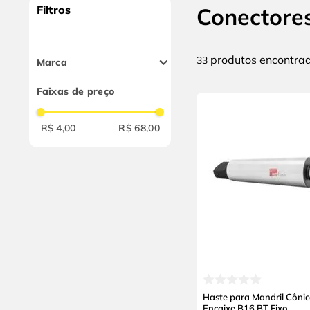
9
º
cabo flexivel
Filtros
Conectore
10
º
serra copo
produtos
33
Marca
Weg
Faixas de preço
RF
Tramontina
R$ 4,00
R$ 68,00
Taf
Jvr Industrial
BTFixo
Haste para Mandril Côni
Encaixe B16 BT Fixo