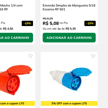
 Macho 1/4 com
Emenda Simples de Mangueira 5/16
16 RF
Escama RF 601
R$
6
,
29
R$
5
,
08
 Pix
no Pix
-
19%
-
19%
de
R$ 4,50
Ou em até
1
x
de
R$ 5,35
AR AO CARRINHO
ADICIONAR AO CARRINHO
 com o cupom LF5
5% OFF com o cupom LF5