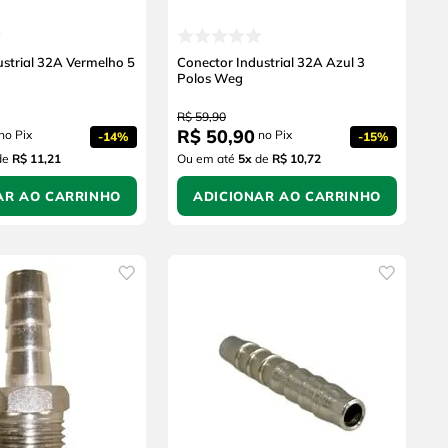
ustrial 32A Vermelho 5
Conector Industrial 32A Azul 3
Polos Weg
R$
59
,
90
R$
50
,
90
no Pix
no Pix
-
14%
-
15%
de
R$ 11,21
Ou em até
5
x
de
R$ 10,72
AR AO CARRINHO
ADICIONAR AO CARRINHO