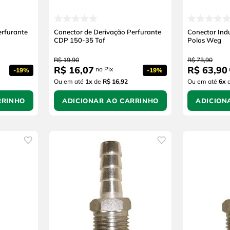
erfurante
Conector de Derivação Perfurante
Conector Ind
CDP 150-35 Taf
Polos Weg
R$
19
,
90
R$
73
,
90
R$
16
,
07
R$
63
,
90
no Pix
-
19%
-
19%
Ou em até
1
x
de
R$ 16,92
Ou em até
6
x
RRINHO
ADICIONAR AO CARRINHO
ADICION