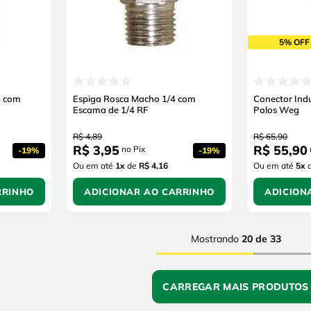
5% OFF
6 com
Espiga Rosca Macho 1/4 com
Conector Indu
Escama de 1/4 RF
Polos Weg
R$
4
,
89
R$
65
,
90
R$
3
,
95
R$
55
,
90
no Pix
-
19%
-
19%
Ou em até
1
x
de
R$ 4,16
Ou em até
5
x
RRINHO
ADICIONAR AO CARRINHO
ADICION
Mostrando
20 de 33